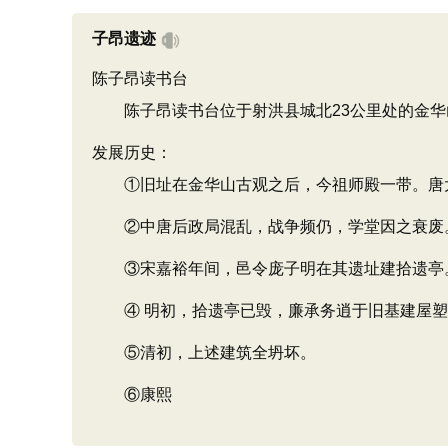
子昂遗迹
陈子昂读书台
陈子昂读书台位于射洪县城北23公里处的金华
发展历史：
①旧址在金华山古观之后，今祖师殿一带。唐大
②中唐后政局混乱，战争频仍，学堂因之衰废
③宋嘉裕年间，邑令庞子明在其遗址建拾遗亭
④ 明初，拾遗亭已毁，廉承务逍于旧基建屋塑
⑤清初，上述建筑全坍坏。
⑥康熙