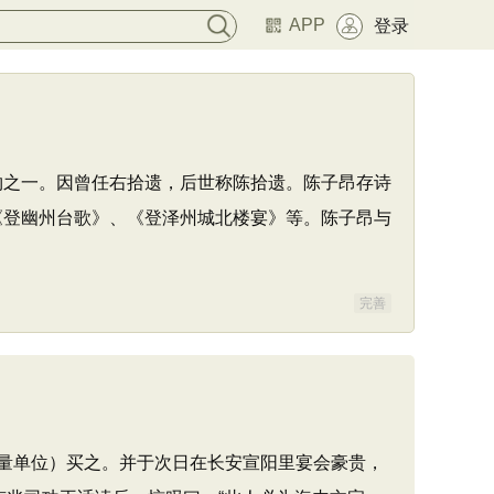
APP
登录
物之一。因曾任右拾遗，后世称陈拾遗。陈子昂存诗
《登幽州台歌》、《登泽州城北楼宴》等。陈子昂与
完善
量单位）买之。并于次日在长安宣阳里宴会豪贵，