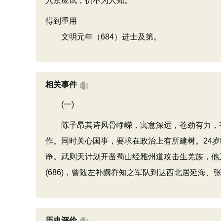
入京应试，仍不为人知。
得到重用
文明元年（684）进士及第。
相关事件
(一)
陈子昂其诗风骨峥嵘，寓意深远，苍劲有力，有
作。同时关心国事，要求在政治上有所建树。24
诤。武则天计划开凿蜀山经雅州道攻击生羌族，他
(686)，曾随左补阙乔知之军队到达西北居延海、
历史评价