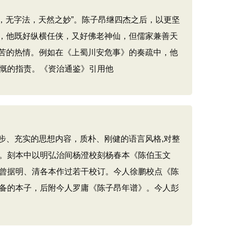
，无字法，天然之妙”。陈子昂继四杰之后，以更坚
，他既好纵横任侠，又好佛老神仙，但儒家兼善天
苦的热情。例如在《上蜀川安危事》的奏疏中，他
以愤慨的指责。《资治通鉴》引用他
、充实的思想内容，质朴、刚健的语言风格,对整
的。刻本中以明弘治间杨澄校刻杨春本《陈伯玉文
，曾据明、清各本作过若干校订。今人徐鹏校点《陈
完备的本子，后附今人罗庸《陈子昂年谱》。今人彭