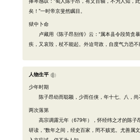
捧琴感叹：“蜀人陈子昂，有文百轴，不为人知，
矣！”一时帝京斐然瞩目。
狱中卜命
卢藏用《陈子昂别传》云：“属本县令段简贪暴残
疾，又哀毁，杖不能起。外迫苛政，自度气力恐不
人物生平
少年时期
陈子昂幼而聪颖，少而任侠，年十七、八，尚不
两次落第
高宗调露元年（679年），怀经纬之才的陈子昂
研读，“数年之间，经史百家，罔不赅览。尤善属文