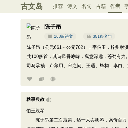
古文岛
推荐
诗文
名句
古籍
作者
陈子昂
168篇诗文
351条名句
陈子昂（公元661～公元702），字伯玉，梓
共100多首，其诗风骨峥嵘，寓意深远，苍劲有
司马承祯、卢藏用、宋之问、王适、毕构、李白、
轶事典故
伯玉毁琴
陈子昂第二次落第，适一人卖胡琴，索价百万，