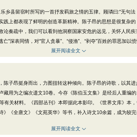
乐乡县留宿时所写的一首抒发羁旅之情的五律。顾璘曰:“无句法
实践上都表现了鲜明的创造革新精神。陈子昂的思想是很复杂的
政论奏疏中，我们可以看到他洞察国家安危的远见，关怀人民疾
逃亡”深表同情，对“官人贪暴”、“侵渔”、“剥夺”百姓的罪恶加
展开阅读全文
陈子昂挺身而出，力图扭转这种倾向。陈子昂的诗歌，以其进步
卢藏用为之编次遗文10卷。今存《陈伯玉文集》是经后人重编
传等有关材料。《四部丛刊》本即据此本影印。《世界文库》本
诗》《全唐文》《文苑英华》等书，补入诗文10余篇，成为较
展开阅读全文