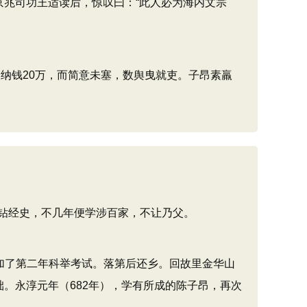
京兆司功王适读后，惊叹曰：“此人必为海内文宗
纳钱20万，而简意未塞，数舆曳就吏。子昂素羸
钻经史，不几年便学涉百家，不让乃父。
加了第二年科举考试。落第后还乡。回故里金华山
。永淳元年（682年），学有所成的陈子昂，再次