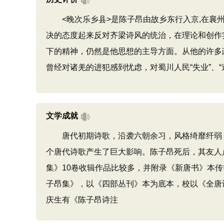
<晚次乐乡县>是陈子昂由故乡东行入京,在襄州
决的态度起来反对齐梁诗风的统治，在理论和创作
下的精神，仍然是他思想的主导方面。从他的许多
曾经对诸羌的进犯感到忧虑，对蜀川人民“失业”、“
文学成就
唐代初期诗歌，沿袭六朝余习，风格绮靡纤弱，
个唐代诗歌产生了巨大影响。陈子昂死后，其友人
集》10卷收辑作品比较多，并附录《新唐书》本
子昂集》，以《四部丛刊》本为底本，校以《全唐
庆生有《陈子昂诗注