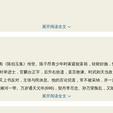
展开阅读全文
《陈伯玉集》传世。陈子昂青少年时家庭较富裕，轻财好施，
岁时举进士，官麟台正字，后升右拾遗，直言敢谏。时武则天当
又上书反对，主张与民休息。他的言论切直，常不被采纳，并一度
张掖河一带。万岁通天元年(696)，契丹李尽忠、孙万荣叛乱，
展开阅读全文