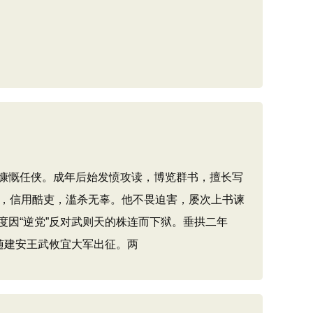
慷慨任侠。成年后始发愤攻读，博览群书，擅长写
政，信用酷吏，滥杀无辜。他不畏迫害，屡次上书谏
因“逆党”反对武则天的株连而下狱。垂拱二年
又随建安王武攸宜大军出征。两