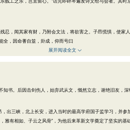
此乐贱工之乐，岂宜留心。”话完即碎琴遍发诗文给与会者。其时
忍，闻其家有财，乃附会文法，将欲害之。子昂慌惧，使家人
能全，因命蓍自筮，卦成，仰而号曰
展开阅读全文
知书。后因击剑伤人，始弃武从文，慨然立志，谢绝旧友，深
，出三峡，北上长安，进入当时的最高学府国子监学习，并参
，雅有相如、子云之风骨”，为他后来革新文学奠定了坚实的基础