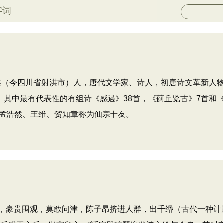
字词
州射洪（今四川省射洪市）人，唐代文学家、诗人，初唐诗文革新人
力。其中最有代表性的有组诗《感遇》38首，《蓟丘览古》7首和
孟浩然、王维、贺知章称为仙宗十友。
豪贵围观，莫敢问津，陈子昂挤进人群，出千缗（古代一种计