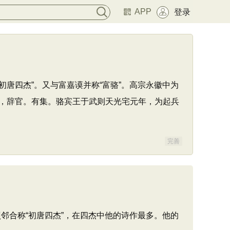
APP
登录
初唐四杰”。又与富嘉谟并称“富骆”。高宗永徽中为
，辞官。有集。骆宾王于武则天光宅元年，为起兵
完善
邻合称“初唐四杰”，在四杰中他的诗作最多。他的