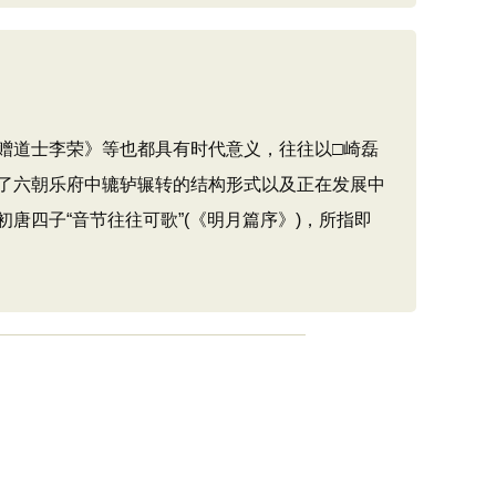
道士李荣》等也都具有时代意义，往往以□崎磊
了六朝乐府中辘轳辗转的结构形式以及正在发展中
四子“音节往往可歌”(《明月篇序》)，所指即