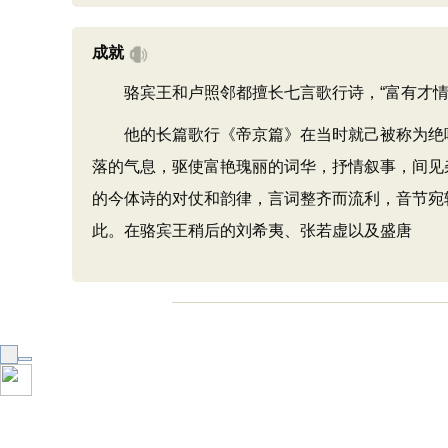
成就
骆宾王和卢照邻都擅长七言歌行诗，“富有才情，兼
他的长篇歌行《帝京篇》在当时就己被称为绝唱
落的气息，驱使富艳瑰丽的词华，抒情叙事，间见
的今体诗的对仗和韵律，言词整齐而流利，音节宛转
此。在骆宾王稍后的刘希夷、张若虚以及盛唐