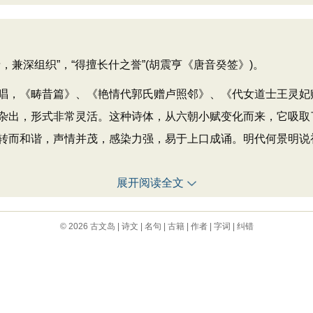
深组织”，“得擅长什之誉”(胡震亨《唐音癸签》)。
，《畴昔篇》、《艳情代郭氏赠卢照邻》、《代女道士王灵妃赠
杂出，形式非常灵活。这种诗体，从六朝小赋变化而来，它吸取
而和谐，声情并茂，感染力强，易于上口成诵。明代何景明说初唐
展开阅读全文
© 2026
古文岛
|
诗文
|
名句
|
古籍
|
作者
|
字词
|
纠错