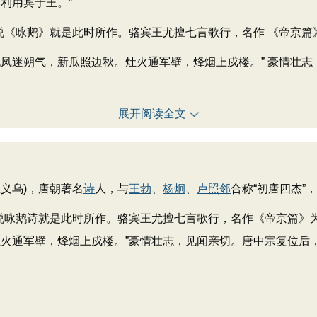
利用宾于王。”
《咏鹅》就是此时所作。骆宾王尤擅七言歌行，名作 《帝京篇
迷朔气，新瓜照边秋。灶火通军壁，烽烟上戍楼。” 豪情壮志
展开阅读全文
义乌)，唐朝著名
诗
人，与
王勃
、
杨炯
、
卢照邻
合称“初唐四杰”
咏鹅诗就是此时所作。骆宾王尤擅七言歌行，名作《帝京篇》
灶火通军壁，烽烟上戍楼。”豪情壮志，见闻亲切。唐中宗复位后