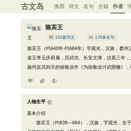
古文岛
推荐
诗文
名句
古籍
作者
骆宾王
142篇诗文
178条名句
骆宾王（约640年-约684年）字观光，汉族，婺
道王李元庆府属，历武功、长安主簿，仪凤三年，
扬州反武则天的徐敬业作《为徐敬业讨武曌檄》，
人物生平
基本介绍
骆宾王（约638—684），汉族，字观光，生