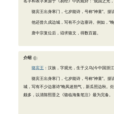
名字和表字来源于《易经》中的观卦：“观国之光，
骆宾王出身寒门，七岁能诗，号称“神童”。据说
他还曾久戍边城，写有不少边塞诗。例如，“晚凤
唐中宗复位后，诏求骆文，得数百篇。
介绍
骆宾王
：汉族，字观光，生于义乌(今中国浙江
骆宾王出身寒门，七岁能诗，号称“神童”。据说
城，写有不少边塞诗“晚凤迷朔气，新瓜照边秋。
颇多，以清陈熙晋之《骆临海集笔注》最为完备。