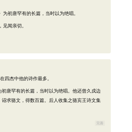
》为初唐罕有的长篇，当时以为绝唱。
，见闻亲切。
，在四杰中他的诗作最多。
为初唐罕有的长篇，当时以为绝唱。他还曾久戍边
，诏求骆文，得数百篇。后人收集之骆宾王诗文集
完善