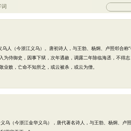
字词
州义乌人（今浙江义乌）。唐初诗人，与王勃、杨炯、卢照邻合称“
入为侍御史，因事下狱，次年遇赦，调露二年除临海丞，不得志
敬业败，亡命不知所之，或云被杀，或云为僧。
于义乌（今浙江金华义乌），唐代著名诗人，与王勃、杨炯、卢照