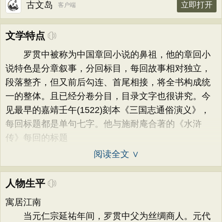
古文岛
立即打开
客户端
文学特点
罗贯中被称为中国章回小说的鼻祖，他的章回小
说特色是分章叙事，分回标目，每回故事相对独立，
段落整齐，但又前后勾连、首尾相接，将全书构成统
一的整体。且已经分卷分目，目录文字也很讲究。今
见最早的嘉靖壬午(1522)刻本《三国志通俗演义》，
每回标题都是单句七字。他与施耐庵合著的《水浒
传》每回的标题
阅读全文 ∨
人物生平
寓居江南
当元仁宗延祐年间，罗贯中父为丝绸商人。元代