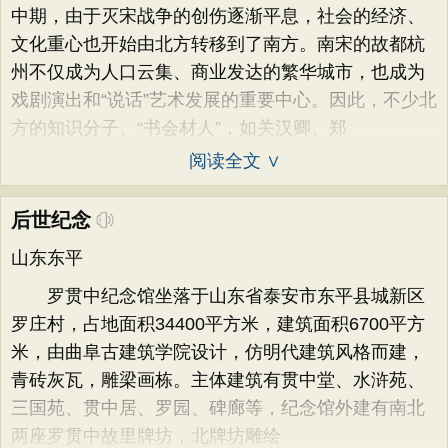
中期，由于灭宋战争的创伤逐渐平息，社会的经济、
文化重心也开始由北方转移到了南方。南宋的故都杭
州不仅成为人口云集、商业发达的繁华城市，也成为
戏剧演出和“说话”艺术发展的重要中心。因此，不少北
方的知识分子、“书会材人”，如关汉卿、郑
阅读全文 ∨
后世纪念
山东东平
罗贯中纪念馆坐落于山东省泰安市东平县城新区
罗庄村，占地面积34400平方米，建筑面积6700平方
米，由曲阜古建筑学院设计，仿明代建筑风格而建，
青砖灰瓦，雕梁画栋。主体建筑有贯中堂、水浒苑、
三国苑、贯中居、罗园、碑廊等，纪念馆外建有南北
两座罗贯中故里牌坊，北牌坊雕绘