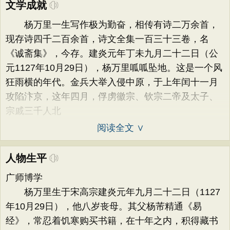
文学成就
杨万里一生写作极为勤奋，相传有诗二万余首，
现存诗四千二百余首，诗文全集一百三十三卷，名
《诚斋集》，今存。建炎元年丁未九月二十二日（公
元1127年10月29日），杨万里呱呱坠地。这是一个风
狂雨横的年代。金兵大举入侵中原，于上年闰十一月
攻陷汴京，这年四月，俘虏徽宗、钦宗二帝及太子、
宗戚三千人北
阅读全文 ∨
人物生平
广师博学
杨万里生于宋高宗建炎元年九月二十二日（1127
年10月29日），他八岁丧母。其父杨芾精通《易
经》，常忍着饥寒购买书籍，在十年之内，积得藏书