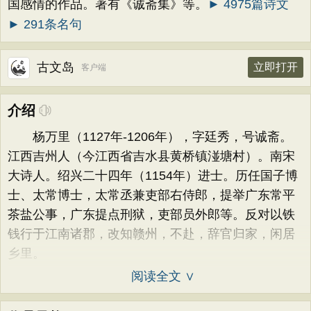
国感情的作品。著有《诚斋集》等。
► 4975篇诗文
► 291条名句
古文岛
立即打开
客户端
介绍
杨万里（1127年-1206年），字廷秀，号诚斋。
江西吉州人（今江西省吉水县黄桥镇湴塘村）。南宋
大诗人。绍兴二十四年（1154年）进士。历任国子博
士、太常博士，太常丞兼吏部右侍郎，提举广东常平
茶盐公事，广东提点刑狱，吏部员外郎等。反对以铁
钱行于江南诸郡，改知赣州，不赴，辞官归家，闲居
乡里。
阅读全文 ∨