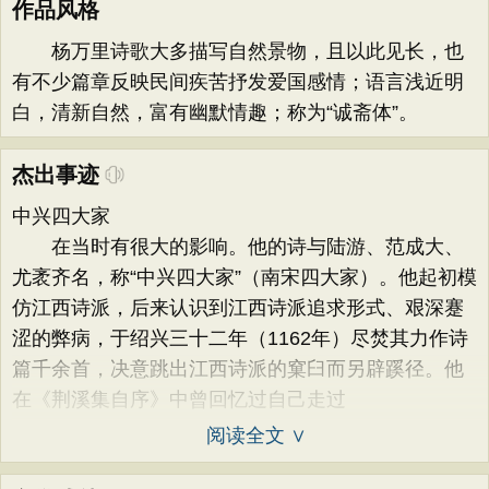
作品风格
杨万里诗歌大多描写自然景物，且以此见长，也
有不少篇章反映民间疾苦抒发爱国感情；语言浅近明
白，清新自然，富有幽默情趣；称为“诚斋体”。
杰出事迹
中兴四大家
在当时有很大的影响。他的诗与陆游、范成大、
尤袤齐名，称“中兴四大家”（南宋四大家）。他起初模
仿江西诗派，后来认识到江西诗派追求形式、艰深蹇
涩的弊病，于绍兴三十二年（1162年）尽焚其力作诗
篇千余首，决意跳出江西诗派的窠臼而另辟蹊径。他
在《荆溪集自序》中曾回忆过自己走过
阅读全文 ∨