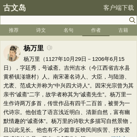
古文岛
客户端下载
推荐
诗文
名句
作者
古籍
杨万里
杨万里（1127年10月29日－1206年6月15
日），字廷秀，号诚斋。吉州吉水（今江西省吉水县
黄桥镇湴塘村）人。南宋著名诗人、大臣，与陆游、
尤袤、范成大并称为“中兴四大诗人”。因宋光宗曾为其
亲书“诚斋”二字，故学者称其为“诚斋先生”。杨万里一
生作诗两万多首，传世作品有四千二百首，被誉为一
代诗宗。他创造了语言浅近明白、清新自然，富有幽
默情趣的“诚斋体”。杨万里的诗歌大多描写自然景物，
且以此见长。他也有不少篇章反映民间疾苦、抒发爱