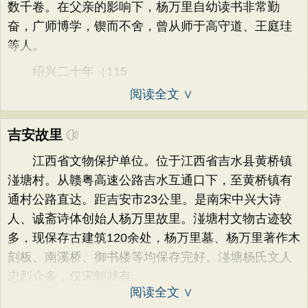
数千卷。在父亲的影响下，杨万里自幼读书非常勤
奋，广师博学，锲而不舍，曾从师于高守道、王庭珪
等人。
绍兴二十年（115
阅读全文 ∨
吉安故里
江西省文物保护单位。位于江西省吉水县黄桥镇
湴塘村。从赣粤高速公路吉水互通口下，至黄桥镇有
通村公路直达。距吉安市23公里。是南宋中兴大诗
人、诚斋诗体创始人杨万里故里。湴塘村文物古迹较
多，现保存古建筑120余处，杨万里墓、杨万里著作木
刻板、南溪桥、御书楼等均保存完好。湴塘杨氏文人
忠烈众多，仅宋朝就有
阅读全文 ∨