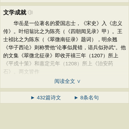
文学成就
华岳是一位著名的爱国志士，《宋史》入《忠义
传》。叶绍翁比之为陈亮（《四朝闻见录》甲）。王
士祯比之为陈东（《翠微南征录》题词），明佘翘
《华子西论》则称赞他“论事似晁错，谙兵似孙武”。他
的文集《翠微北征录》即收开禧三年（1207）所上
《平戎十策》和嘉定元年（1208）所上《治安药
石》。两文皆作
阅读全文 ∨
► 432篇诗文
► 8条名句