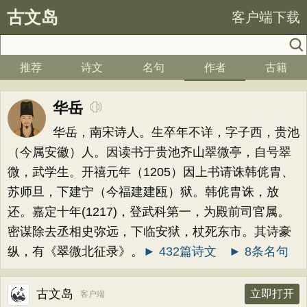
古文岛
客户端下载
推荐
诗文
名句
作者
古籍
华岳
华岳，南宋诗人。生卒年不详，字子西，贵池
（今属安徽）人。因读书于贵池齐山翠微亭，自号翠
微，武学生。开禧元年（1205）因上书请诛韩侂胄、
苏师旦，下建宁（今福建建瓯）狱。韩侂胄诛，放
还。嘉定十年(1217)，登武科第一，为殿前司官属。
密谋除去丞相史弥远，下临安狱，杖死东市。其诗豪
纵，有《翠微北征录》。
► 432篇诗文
► 8条名句
古文岛
立即打开
客户端