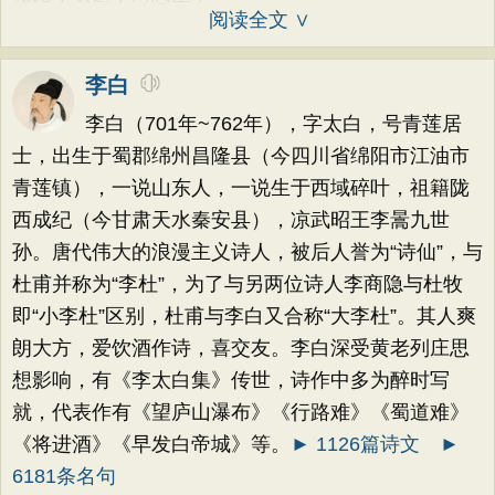
阅读全文 ∨
李白
李白（701年~762年），字太白，号青莲居
士，出生于蜀郡绵州昌隆县（今四川省绵阳市江油市
青莲镇），一说山东人，一说生于西域碎叶，祖籍陇
西成纪（今甘肃天水秦安县），凉武昭王李暠九世
孙。唐代伟大的浪漫主义诗人，被后人誉为“诗仙”，与
杜甫并称为“李杜”，为了与另两位诗人李商隐与杜牧
即“小李杜”区别，杜甫与李白又合称“大李杜”。其人爽
朗大方，爱饮酒作诗，喜交友。李白深受黄老列庄思
想影响，有《李太白集》传世，诗作中多为醉时写
就，代表作有《望庐山瀑布》《行路难》《蜀道难》
《将进酒》《早发白帝城》等。
► 1126篇诗文
►
6181条名句