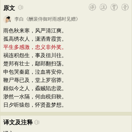
原文
李白
《
酬裴侍御对雨感时见赠
》
雨色秋来寒，风严清江爽。
孤高绣衣人，潇洒青霞赏。
平生多感激，忠义非外奖。
祸连积怨生，事及徂川往。
楚邦有壮士，鄢郢翻扫荡。
申包哭秦庭，泣血将安仰。
鞭尸辱已及，堂上罗宿莽。
颇似今之人，蟊贼陷忠谠。
渺然一水隔，何由税归鞅。
日夕听猿怨，怀贤盈梦想。
译文及注释