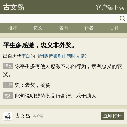
古文岛
客户端下载
推荐
诗文
名句
作者
古籍
平生多感激，忠义非外奖。
出自唐代
李白
的《
酬裴侍御对雨感时见赠
》
你平生多有使人感激不尽的行为，素有忠义的褒
译文
奖。
奖：褒奖，赞赏。
注释
此句说明裴侍御品行高洁、乐于助人。
赏析
古文岛
立即打开
客户端