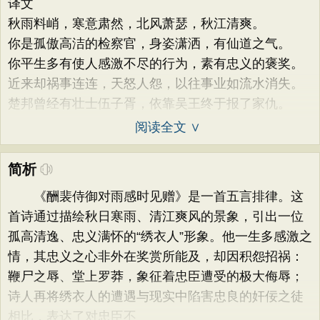
译文
秋雨料峭，寒意肃然，北风萧瑟，秋江清爽。
你是孤傲高洁的检察官，身姿潇洒，有仙道之气。
你平生多有使人感激不尽的行为，素有忠义的褒奖。
近来却祸事连连，天怒人怨，以往事业如流水消失。
楚邦曾经有壮士伍子胥，依靠吴王终于报了家仇。
阅读全文 ∨
简析
《酬裴侍御对雨感时见赠》是一首五言排律。这
首诗通过描绘秋日寒雨、清江爽风的景象，引出一位
孤高清逸、忠义满怀的“绣衣人”形象。他一生多感激之
情，其忠义之心非外在奖赏所能及，却因积怨招祸：
鞭尸之辱、堂上罗莽，象征着忠臣遭受的极大侮辱；
诗人再将绣衣人的遭遇与现实中陷害忠良的奸佞之徒
相比，表达了对忠臣不