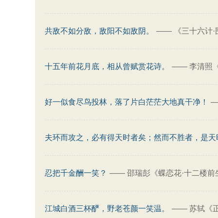
共敌不如分敌，敌阳不如敌阴。
——
《三十六计·
十五年前花月底，相从曾赋赏花诗。
——
李清照
好一似食尽鸟投林，落了片白茫茫大地真干净！
夫环而攻之，必有得天时者矣；然而不胜者，是天
忍把千金酬一笑？
——
邵瑞彭《蝶恋花·十二楼前
江城白酒三杯酽，野老苍颜一笑温。
——
苏轼《