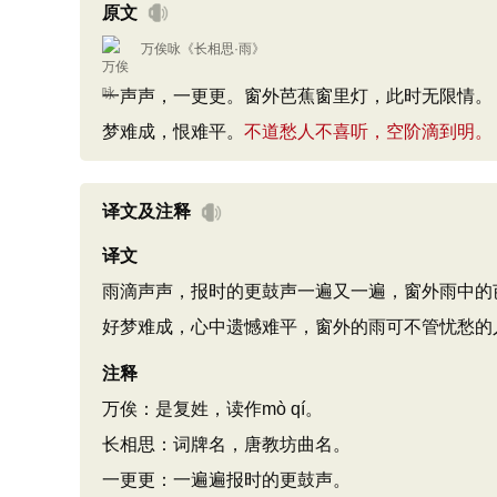
原文
万俟咏
《
长相思·雨
》
一声声，一更更。窗外芭蕉窗里灯，此时无限情。
梦难成，恨难平。
不道愁人不喜听，空阶滴到明。
译文及注释
译文
雨滴声声，报时的更鼓声一遍又一遍，窗外雨中的
好梦难成，心中遗憾难平，窗外的雨可不管忧愁的
注释
万俟：是复姓，读作mò qí。
长相思：词牌名，唐教坊曲名。
一更更：一遍遍报时的更鼓声。