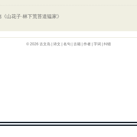
德《山花子·林下荒苔道韫家》
© 2026
古文岛
|
诗文
|
名句
|
古籍
|
作者
|
字词
|
纠错