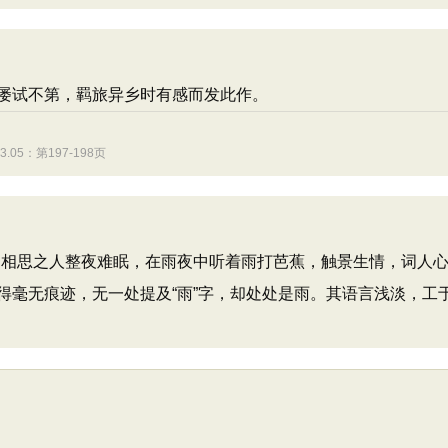
屡试不第，羁旅异乡时有感而发此作。
5：第197-198页
相思之人整夜难眠，在雨夜中听着雨打芭蕉，触景生情，词人心
得毫无痕迹，无一处提及“雨”字，却处处是雨。其语言浅淡，工