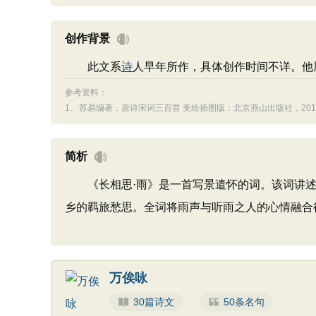
创作背景
此文系
诗
人早年所作，具体创作时间不详。他
参考资料：
1、
苏易编著．唐诗宋词三百首 美绘插图版：北京燕山出版社，2013.0
简析
《长相思·雨》是一首写景遣怀的词。该词讲述
乡的羁旅愁思。全词将雨声与听雨之人的心情融合
万俟咏
30篇诗文
50条名句