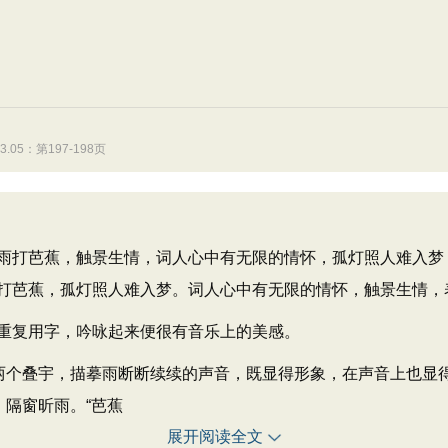
5：第197-198页
打芭蕉，触景生情，词人心中有无限的情怀，孤灯照人难入梦
打芭蕉，孤灯照人难入梦。词人心中有无限的情怀，触景生情，
复用字，吟咏起来便很有音乐上的美感。
个叠宇，描摹雨断断续续的声音，既显得形象，在声音上也显
，隔窗昕雨。“芭蕉
展开阅读全文