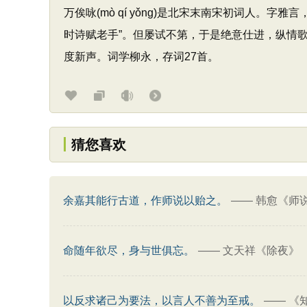
万俟咏(mò qí yǒng)是北宋末南宋初词人
时诗赋老手”。但屡试不第，于是绝意仕进，纵情歌
度新声。词学柳永，存词27首。
猜您喜欢
余嘉其能行古道，作师说以贻之。
——
韩愈《师
命随年欲尽，身与世俱忘。
——
文天祥《除夜》
以反求诸己为要法，以言人不善为至戒。
——
《