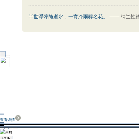
半世浮萍随逝水，一宵冷雨葬名花。
——
纳兰性
查看详情