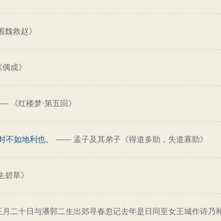
围魏救赵》
《偶成》
——
《红楼梦·第五回》
时不如地利也。
——
孟子及其弟子《得道多助，失道寡助》
生碧草》
正月二十日与潘郭二生出郊寻春忽记去年是日同至女王城作诗乃