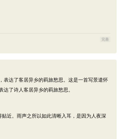
完善
，表达了客居异乡的羁旅愁思。这是一首写景遣怀
表达了诗人客居异乡的羁旅愁思。
得贴近。雨声之所以如此清晰入耳，是因为人夜深