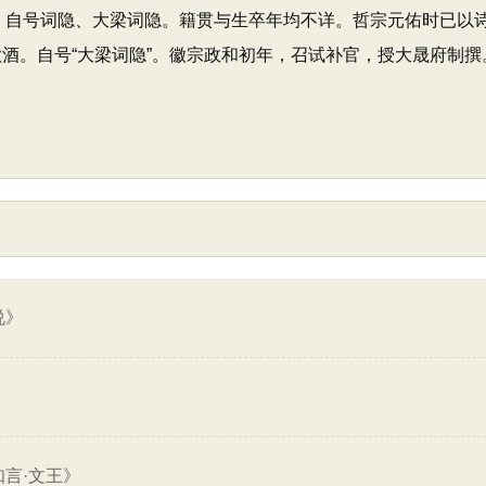
。字雅言，自号词隐、大梁词隐。籍贯与生卒年均不详。哲宗元佑时已
酒。自号“大梁词隐”。徽宗政和初年，召试补官，授大晟府制撰。
说》
知言·文王》