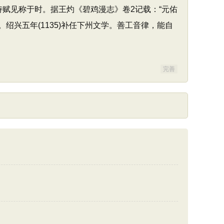
以诗赋见称于时。据王灼《碧鸡漫志》卷2记载：“元佑
绍兴五年(1135)补任下州文学。善工音律，能自
完善