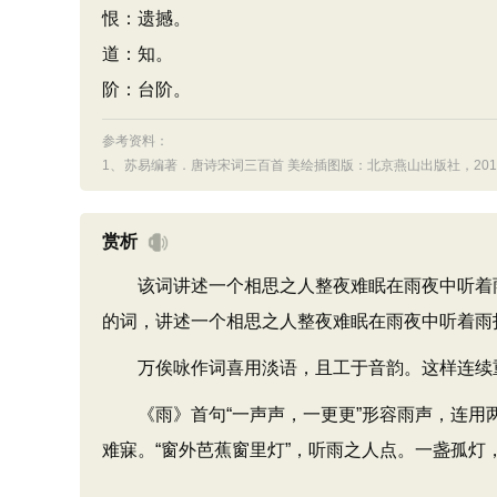
恨：遗撼。
道：知。
阶：台阶。
参考资料：
1、
苏易编著．唐诗宋词三百首 美绘插图版：北京燕山出版社，2013.0
赏析
该词讲述一个相思之人整夜难眠在雨夜中听着雨
的词，讲述一个相思之人整夜难眠在雨夜中听着雨
万俟咏作词喜用淡语，且工于音韵。这样连续重
《雨》首句“一声声，一更更”形容雨声，连用两
难寐。“窗外芭蕉窗里灯”，听雨之人点。一盏孤灯