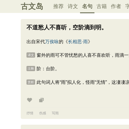
古文岛
推荐
诗文
名句
古籍
作者
不道愁人不喜听，空阶滴到明。
出自宋代
万俟咏
的《
长相思·雨
》
窗外的雨可不管忧愁的人喜不喜欢听，雨滴一
译文
阶：台阶。
注释
此句词人将“雨”拟人化，怪雨“无情”，这凄
赏析
抒情
伤感
写雨