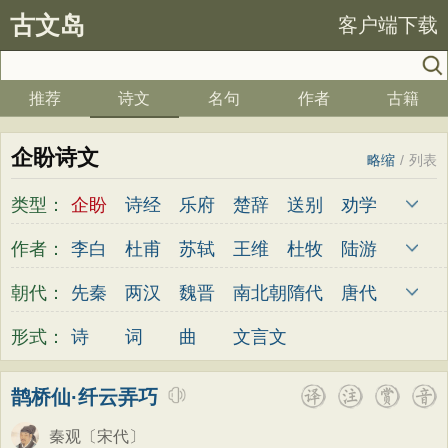
古文岛
客户端下载
推荐
诗文
名句
作者
古籍
企盼诗文
略缩
/
列表
类型：
企盼
诗经
乐府
楚辞
送别
劝学
边塞
儿童
春天
夏天
秋天
冬天
作者：
李白
杜甫
苏轼
王维
杜牧
陆游
悲愤
悼亡
咏怀
爱国
思乡
咏物
李煜
元稹
韩愈
岑参
齐己
贾岛
朝代：
先秦
两汉
魏晋
南北朝
隋代
唐代
爱情
田园
民歌
民谣
山水
怀古
柳永
曹操
李贺
曹植
张籍
孟郊
五代
宋代
金朝
元代
明代
清代
形式：
诗
词
曲
文言文
咏史
散文
闺怨
抒情
赞美
咏柳
皎然
许浑
罗隐
贯休
韦庄
屈原
读书
秋思
哲理
离别
梅花
叙事
王勃
张祜
王建
晏殊
岳飞
姚合
鹊桥仙·纤云弄巧
写雪
写景
月亮
长诗
励志
战争
卢纶
秦观
钱起
朱熹
韩偓
高适
秦观
〔宋代〕