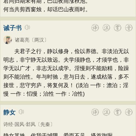
君问归期未有期，巴山夜雨涨秋池。
何当共剪西窗烛，却话巴山夜雨时。
诫子书
诸葛亮
〔两汉〕
夫君子之行，静以修身，俭以养德。非淡泊无以
明志，非宁静无以致远。夫学须静也，才须学也，非
学无以广才，非志无以成学。淫慢则不能励精，险躁
则不能治性。年与时驰，意与日去，遂成枯落，多不
接世，悲守穷庐，将复何及！ (淡泊 一作：澹泊；淫
慢 一作：慆慢；治性 一作：冶性)
静女
诗经·国风·邶风
〔先秦〕
静女其姝，俟我于城隅。爱而不见，搔首踟蹰。