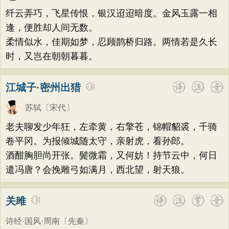
荷花
题画
感恩
动物
散曲
感怀
方干
李峤
赵嘏
贺铸
郑谷
郑燮
纤云弄巧，飞星传恨，银汉迢迢暗度。金风玉露一相
饮酒
落花
桃花
写雨
青春
写山
张说
张炎
白居易
辛弃疾
李清照
逢，便胜却人间无数。
劝学
论诗
游仙
节日
春节
柔情似水，佳期如梦，忍顾鹊桥归路。两情若是久长
刘禹锡
李商隐
陶渊明
孟浩然
时，又岂在朝朝暮暮。
元宵节
寒食节
清明节
端午节
柳宗元
王安石
欧阳修
韦应物
七夕节
中秋节
重阳节
温庭筠
刘长卿
王昌龄
杨万里
江城子·密州出猎
托物言志
古文观止
宋词精选
诸葛亮
范仲淹
陆龟蒙
晏几道
苏轼
〔宋代〕
小学古诗
初中古诗
高中古诗
周邦彦
杜荀鹤
吴文英
马致远
老夫聊发少年狂，左牵黄，右擎苍，锦帽貂裘，千骑
小学文言文
初中文言文
高中文言文
皮日休
左丘明
张九龄
权德舆
卷平冈。为报倾城随太守，亲射虎，看孙郎。
唐诗三百首
古诗三百首
宋词三百首
酒酣胸胆尚开张。鬓微霜，又何妨！持节云中，何日
黄庭坚
司马迁
皇甫冉
卓文君
遣冯唐？会挽雕弓如满月，西北望，射天狼。
古诗十九首
文天祥
刘辰翁
陈子昂
纳兰性德
关雎
诗经·国风·周南
〔先秦〕