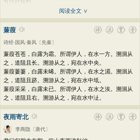
有作奸犯科
阅读全文 ∨
蒹葭
诗经·国风·秦风
〔先秦〕
蒹葭苍苍，白露为霜。所谓伊人，在水一方。溯洄从
之，道阻且长。溯游从之，宛在水中央。
蒹葭萋萋，白露未晞。所谓伊人，在水之湄。溯洄从
之，道阻且跻。溯游从之，宛在水中坻。
蒹葭采采，白露未已。所谓伊人，在水之涘。溯洄从
之，道阻且右。溯游从之，宛在水中沚。
夜雨寄北
李商隐
〔唐代〕