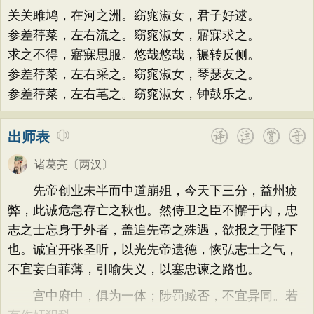
关关雎鸠，在河之洲。窈窕淑女，君子好逑。
参差荇菜，左右流之。窈窕淑女，寤寐求之。
求之不得，寤寐思服。悠哉悠哉，辗转反侧。
参差荇菜，左右采之。窈窕淑女，琴瑟友之。
参差荇菜，左右芼之。窈窕淑女，钟鼓乐之。
出师表
诸葛亮
〔两汉〕
先帝创业未半而中道崩殂，今天下三分，益州疲
弊，此诚危急存亡之秋也。然侍卫之臣不懈于内，忠
志之士忘身于外者，盖追先帝之殊遇，欲报之于陛下
也。诚宜开张圣听，以光先帝遗德，恢弘志士之气，
不宜妄自菲薄，引喻失义，以塞忠谏之路也。
宫中府中，俱为一体；陟罚臧否，不宜异同。若