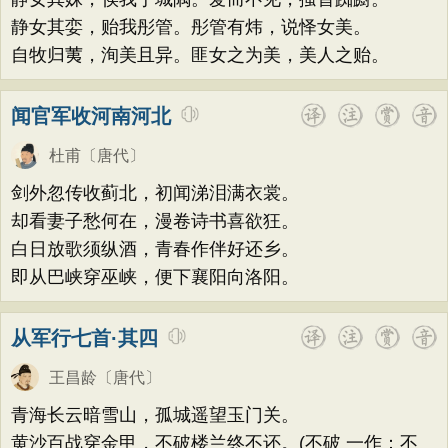
静女其娈，贻我彤管。彤管有炜，说怿女美。
自牧归荑，洵美且异。匪女之为美，美人之贻。
闻官军收河南河北
杜甫
〔唐代〕
剑外忽传收蓟北，初闻涕泪满衣裳。
却看妻子愁何在，漫卷诗书喜欲狂。
白日放歌须纵酒，青春作伴好还乡。
即从巴峡穿巫峡，便下襄阳向洛阳。
从军行七首·其四
王昌龄
〔唐代〕
青海长云暗雪山，孤城遥望玉门关。
黄沙百战穿金甲，不破楼兰终不还。(不破 一作：不