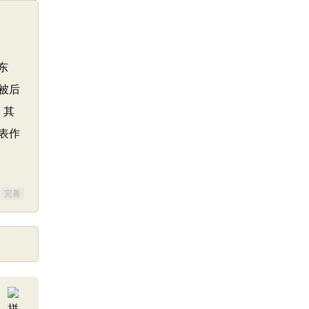
东
被后
。其
表作
完善