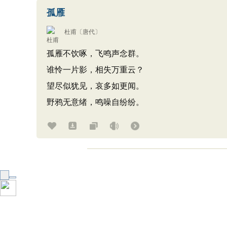
孤雁
杜甫
〔唐代〕
孤雁不饮啄，飞鸣声念群。
谁怜一片影，相失万重云？
望尽似犹见，哀多如更闻。
野鸦无意绪，鸣噪自纷纷。