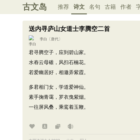
古文岛
推荐
诗文
名句
古籍
作者
送内寻庐山女道士李腾空二首
李白
〔唐代〕
君寻腾空子，应到碧山家。
水舂云母碓，风扫石楠花。
若爱幽居好，相邀弄紫霞。
多君相门女，学道爱神仙。
素手掬青霭，罗衣曳紫烟。
一往屏风叠，乘鸾着玉鞭。