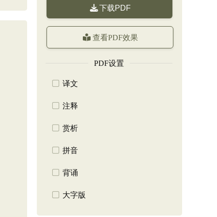
下载PDF
查看PDF效果
PDF设置
译文
注释
赏析
拼音
背诵
大字版