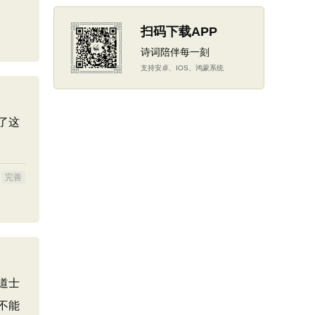
扫码下载APP
诗词陪伴每一刻
支持安卓、IOS、鸿蒙系统
了这
完善
道士
不能