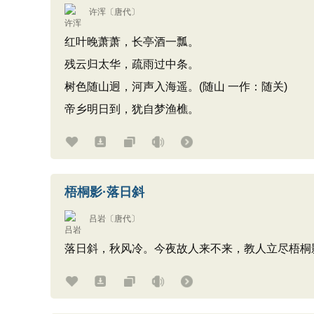
许浑
〔唐代〕
红叶晚萧萧，长亭酒一瓢。
残云归太华，疏雨过中条。
树色随山迥，河声入海遥。(随山 一作：随关)
帝乡明日到，犹自梦渔樵。
梧桐影·落日斜
吕岩
〔唐代〕
落日斜，秋风冷。今夜故人来不来，教人立尽梧桐