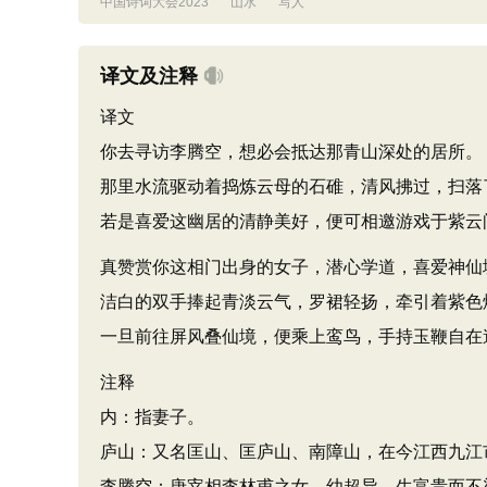
中国诗词大会2023
山水
写人
译文及注释
译文
你去寻访李腾空，想必会抵达那青山深处的居所。
那里水流驱动着捣炼云母的石碓，清风拂过，扫落
若是喜爱这幽居的清静美好，便可相邀游戏于紫云
真赞赏你这相门出身的女子，潜心学道，喜爱神仙
洁白的双手捧起青淡云气，罗裙轻扬，牵引着紫色
一旦前往屏风叠仙境，便乘上鸾鸟，手持玉鞭自在
注释
内：指妻子。
庐山：又名匡山、匡庐山、南障山，在今江西九江
李腾空：唐宰相李林甫之女，幼超异，生富贵而不