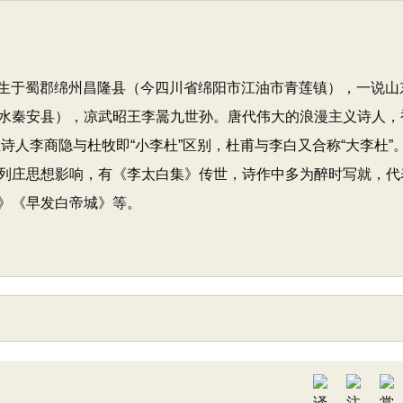
，出生于蜀郡绵州昌隆县（今四川省绵阳市江油市青莲镇），一说山
水秦安县），凉武昭王李暠九世孙。唐代伟大的浪漫主义诗人，
位诗人李商隐与杜牧即“小李杜”区别，杜甫与李白又合称“大李杜”
列庄思想影响，有《李太白集》传世，诗作中多为醉时写就，代
》《早发白帝城》等。