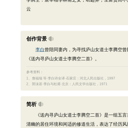
云
创作背景
李白
曾陪同妻内，为寻找庐山女道士李腾空曾
《送内寻庐山女道士李腾空二首》。
参考资料：
1、
詹福瑞 等·李白诗全译·石家庄：河北人民出版社，1997
2、
郭沫若·李白与杜甫·北京：人民文学出版社，1971
简析
《送内寻庐山女道士李腾空二首》是一组五言古
清幽的居住环境和闲适的修道生活，表达了经历风