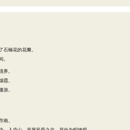
了石楠花的花瓣。
间。
境界。
烟霞。
遨游。
市南。
染，入庐山，居屏风受之北，居处为昭德观。