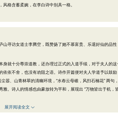
，风格含蓄柔婉，在李白诗中别具一格。
山寻访女道士李腾空，既赞扬了她不慕富贵、乐退好仙的品性
身就十分尊崇道教，还办理过正式的入道手续，对于夫人的这
的依依不舍，也没有劝阻之语。诗作开篇便对夫人学道予以鼓励
离尘嚣、山青林翠的清幽环境，“水舂云母碓，风扫石楠花” 两句
秀雅。诗人的情感也由豪放转为平和，展现出 “万物皆出于机，
展开阅读全文