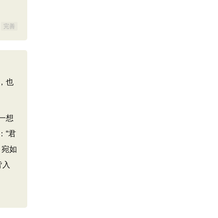
完善
，也
一想
：“君
，宛如
皆入