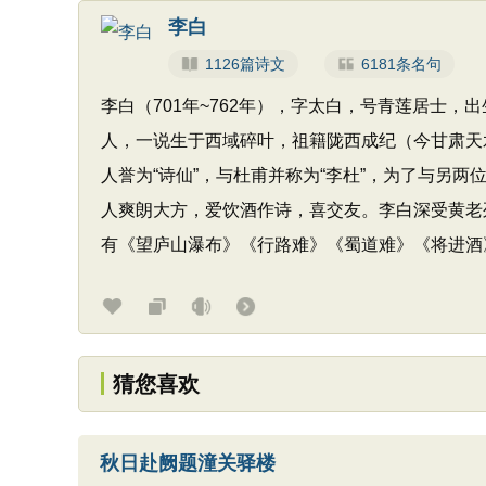
李白
1126篇诗文
6181条名句
李白（701年~762年），字太白，号青莲居士
人，一说生于西域碎叶，祖籍陇西成纪（今甘肃天
人誉为“诗仙”，与杜甫并称为“李杜”，为了与另两
人爽朗大方，爱饮酒作诗，喜交友。李白深受黄老
有《望庐山瀑布》《行路难》《蜀道难》《将进酒
猜您喜欢
秋日赴阙题潼关驿楼