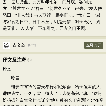
去，去后乃至。元方时年七岁，门外戏。客问元
方：“尊君在不？”答曰：“待君久不至，已去。”友人便
怒曰：“非人哉！与人期行，相委而去。”元方曰：“君
与家君期日中。日中不至，则是无信；对子骂父，则
是无礼。”友人惭，下车引之。元方入门不顾。
古文岛
立即打开
客户端
译文及注释
译文
咏雪
谢安在寒冷的雪天举行家庭聚会，给子侄辈的人
讲解诗文。不久，雪下得大了，太傅高兴地说：“这纷
纷扬扬的白雪像什么呢？”他哥哥的长子谢朗说：“在空