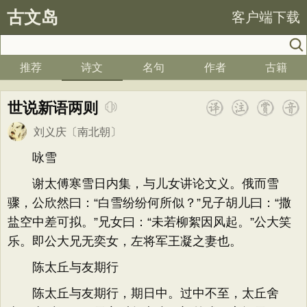
古文岛
客户端下载
推荐
诗文
名句
作者
古籍
世说新语两则
刘义庆
〔南北朝〕
咏雪
谢太傅寒雪日内集，与儿女讲论文义。俄而雪
骤，公欣然曰：“白雪纷纷何所似？”兄子胡儿曰：“撒
盐空中差可拟。”兄女曰：“未若柳絮因风起。”公大笑
乐。即公大兄无奕女，左将军王凝之妻也。
陈太丘与友期行
陈太丘与友期行，期日中。过中不至，太丘舍