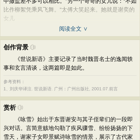
中撒盐差不多可以相比。”另一个哥哥的女儿说：“不如
比作柳絮凭乘风飞舞。”太傅大笑起来。她就是谢奕的
女儿
阅读全文 ∨
创作背景
《世说新语》主要记录了当时魏晋名士的逸闻轶
事和玄言清谈，这两篇即是如此。
参考资料：
1、
刘庆华译注. 世说新语. 广州：广州出版社, 2001.07.前言
赏析
《咏雪》始出于东晋谢安与其子侄辈们的一段即
兴对话。言简意赅地勾勒了疾风骤雪、纷纷扬扬的下
雪天，谢家子女即景赋诗咏雪的情景，展示了古代家