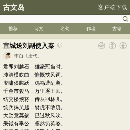
古文岛
客户端下载
推荐
诗文
名句
作者
古籍
宣城送刘副使入秦
李白
〔唐代〕
君即刘越石，雄豪冠当时。
凄清横吹曲，慷慨扶风词。
虎啸俟腾跃，鸡鸣遭乱离。
千金市骏马，万里逐王师。
结交楼烦将，侍从羽林儿。
统兵捍吴越，豺虎不敢窥。
大勋竟莫叙，已过秋风吹。
秉钺有季公，凛然负英姿。