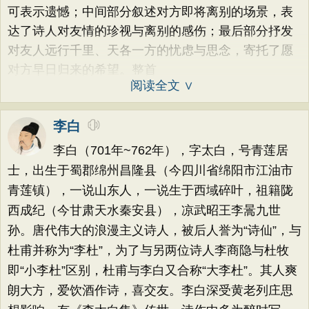
可表示遗憾；中间部分叙述对方即将离别的场景，表
达了诗人对友情的珍视与离别的感伤；最后部分抒发
对友人远行千里、天各一方的忧虑与思念，寄托了愿
对方早日归来的希望。整首
阅读全文 ∨
李白
李白（701年~762年），字太白，号青莲居
士，出生于蜀郡绵州昌隆县（今四川省绵阳市江油市
青莲镇），一说山东人，一说生于西域碎叶，祖籍陇
西成纪（今甘肃天水秦安县），凉武昭王李暠九世
孙。唐代伟大的浪漫主义诗人，被后人誉为“诗仙”，与
杜甫并称为“李杜”，为了与另两位诗人李商隐与杜牧
即“小李杜”区别，杜甫与李白又合称“大李杜”。其人爽
朗大方，爱饮酒作诗，喜交友。李白深受黄老列庄思