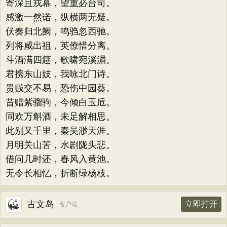
寄深且戎幕，望重必台司。
感激一然诺，纵横两无疑。
伏奏归北阙，鸣驺忽西驰。
列将咸出祖，英僚惜分离。
斗酒满四筵，歌啸宛溪湄。
君携东山妓，我咏北门诗。
贵贱交不易，恐伤中园葵。
昔赠紫骝驹，今倾白玉卮。
同欢万斛酒，未足解相思。
此别又千里，秦吴渺天涯。
月明关山苦，水剧陇头悲。
借问几时还，春风入黄池。
无令长相忆，折断绿杨枝。
古文岛
立即打开
客户端