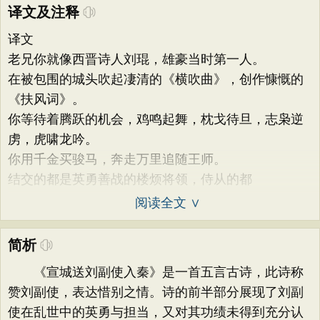
译文及注释
译文
老兄你就像西晋诗人刘琨，雄豪当时第一人。
在被包围的城头吹起凄清的《横吹曲》，创作慷慨的
《扶风词》。
你等待着腾跃的机会，鸡鸣起舞，枕戈待旦，志枭逆
虏，虎啸龙吟。
你用千金买骏马，奔走万里追随王师。
结交的都是英勇善战的楼烦将领，侍从的都
阅读全文 ∨
简析
《宣城送刘副使入秦》是一首五言古诗，此诗称
赞刘副使，表达惜别之情。诗的前半部分展现了刘副
使在乱世中的英勇与担当，又对其功绩未得到充分认