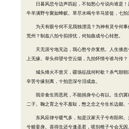
日暮风悲兮边声四起，不知愁心兮说向谁是！原
牛羊满野兮聚如蜂蚁。草尽水竭兮羊马皆徙，七拍
为天有眼兮何不见我独漂流？为神有灵兮何事处
荒州？制兹八拍兮拟排忧，何知曲成兮心转愁。
天无涯兮地无边，我心愁兮亦复然。人生倏忽兮
上无缘。举头仰望兮空云烟，九拍怀情兮谁与传？
城头烽火不曾灭，疆场征战何时歇？杀气朝朝冲
辛苦兮缘别离，十拍悲深兮泪成血。
我非食生而恶死，不能捐身兮心有以。生仍冀得
二子。鞠之育之兮不羞耻，憋之念之兮生长边鄙。
东风应律兮暖气多，知是汉家天子兮布阳和。羌
兮赎妾身。喜得生还兮逢圣君，嗟别稚子兮会无因