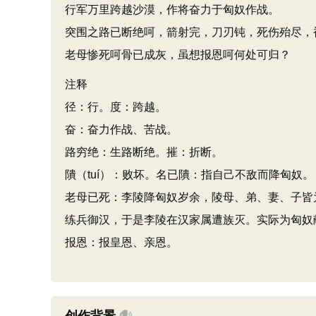
行军万里跨越沙漠，作将奋力于匈奴作战。
突围之路已断绝呵，箭射完，刀刃钝，死伤殆尽，
老母惨死呵骨已成灰，虽想报恩呵何处可归？
注释
径：行。度：跨越。
奋：奋力作战、苦战。
路穷绝：生路断绝。摧：折断。
隤（tuí）：败坏。名已隤：指自己不敌而降匈奴。
老母已死：李陵降匈奴岁余，陵母、弟、妻、子皆
练兵御汉，于是李陵在汉家属遭族灭。实际为匈奴
报恩：报皇恩、亲恩。