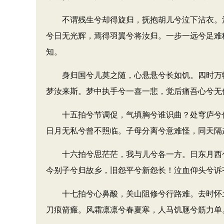
不谓残生兮却得旋归，抚抱胡儿兮泣下沾衣。汉
兮日无光辉，焉得羽翼兮将汝归。一步一远兮足难
知。
身归国兮儿莫之随，心悬悬兮长如饥。四时万物
梦汝来斯。梦中执手兮一喜一悲，觉后痛吾心兮无
十五拍兮节调促，气填胸兮谁识曲？处穹庐兮偶
日月无私兮曾不照临。子母分离兮意难怪，同天隔
十六拍兮思茫茫，我与儿兮各一方。日东月西兮
今别子兮归故乡，旧怨平兮新怨长！泣血仰头兮诉
十七拍兮心鼻酸，关山阻修兮行路难。去时怀土
刀痕箭瘢。风霜凛凛兮春夏寒，人马饥豗兮筋力单