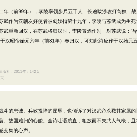
二年（前99年），李陵率领步兵五千人，长途跋涉攻打匈奴，战
苏武作为汉朝友好使者被匈奴扣留十九年，李陵与苏武成为生死
苏武重新回汉，在苏武将归汉时，李陵置酒作别，对苏武说：“
武于汉昭帝始元六年（前81年）春归汉，可知此诗应作于汉始元
版社，2011年：142页
5页
斗的忠诚、兵败投降的屈辱，也倾诉了对汉武帝杀戮其家属的
裂、故国难归的心酸。全诗吐语质直，粗放而不失武人气概，且
感交集的心声。