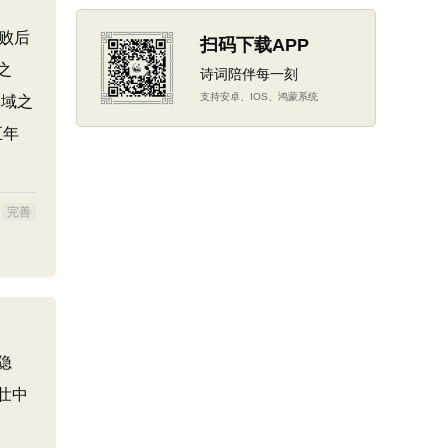
败后
扫码下载APP
之
诗词陪伴每一刻
支持安卓、IOS、鸿蒙系统
异域之
五年
完善
隐
壮中