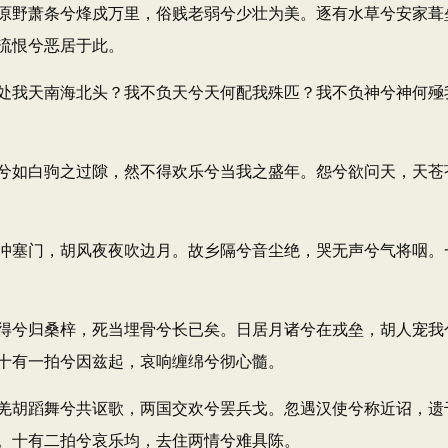
野萧条兮烽戍万里，俗贱老弱兮少壮为美。逐有水草兮安家葺
流恨兮恶居于此。
我天南海北头？我不负天兮天何配我殊匹？我不负神兮神何殛
如白驹之过隙，然不得欢乐兮当我之盛年。怨兮欲问天，天苍
塞门，胡风夜夜吹边月。故乡隔兮音尘绝，哭无声兮气将咽。
兮归桑梓，死当埋骨兮长已矣。日居月诸兮在戎垒，胡人宠我
十有一拍兮因兹起，哀响缠绵兮彻心髓。
胡蹈舞兮共讴歌，两国交欢兮罢兵戈。忽遇汉使兮称近诏，遗
。十有二拍兮哀乐均，去住两情兮难具陈。