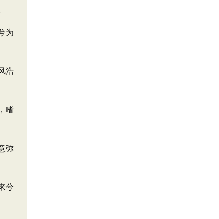
。
兮为
风浩
，嗜
意弥
来兮