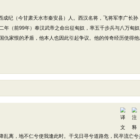
陇西成纪（今甘肃天水市秦安县）人。西汉名将，飞将军李广长孙
二年（前99年）奉汉武帝之命出征匈奴，率五千步兵与八万匈奴
国仇家恨的矛盾，他本人也因此引起争议。他的传奇经历使得他
乱离，地不仁兮使我逢此时。干戈日寻兮道路危，民卒流亡兮