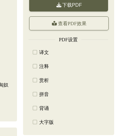
下载PDF
查看PDF效果
PDF设置
译文
注释
赏析
匈奴
拼音
背诵
大字版