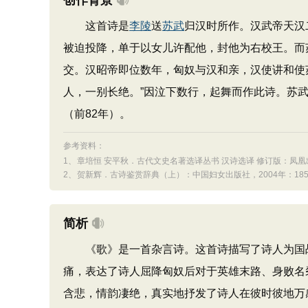
创作背景
这首诗是
李陵
送
苏武
归汉时所作。汉武帝天汉
被迫投降，单于以女儿许配他，封他为右校王。而
交。汉昭帝即位数年，匈奴与汉和亲，汉使讲和使
人，一别长绝。”因泣下数行，起舞而作此诗。苏
（前82年）。
参考资料：
1、
章培恒 安平秋．古代文史名著选译丛书 汉诗选译 修订版：凤凰出
2、
贺新辉．古诗鉴赏辞典（上）：中国妇女出版社，2004年：18
简析
《歌》是一首杂言诗。这首诗描写了诗人为国战
痛，表达了诗人屈降匈奴后对于英雄末路、身败名
含悲，情韵凄绝，真实地抒发了诗人在彼时彼地万