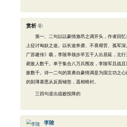
赏析
第一、二句以以豪情激昂之调开头，作者回忆当
上征讨匈奴之途。以长途奔袭、不畏艰苦、孤军深
广苏建传》载，李陵率领步卒五千人出居延，北行
毙敌人数千。单于集合八万兵围攻，李陵军且战且
敌数千。诗一二句的英勇自豪情调是为国立功之心
的刻薄寡恩从反面铺垫，遥相映衬。
三四句道出战败投降的
李陵