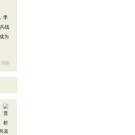
，李
兵战
成为
完善
共哀