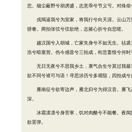
悲。烟尘蔽野兮胡虏盛，志意乖兮节义亏。对殊俗
戎羯逼我兮为室家，将我行兮向天涯。云山万重
骄奢。两拍张弦兮弦欲绝，志摧心折兮自悲嗟。
越汉国兮入胡城，亡家失身兮不如无生。毡裘为
浩兮暗塞营。伤今感昔兮三拍成，衔悲畜恨兮何时
无日无夜兮不思我乡土，禀气合生兮莫过我最苦
欲不同兮谁可与语！寻思涉历兮多艰阻，四拍成兮
雁南征兮欲寄边声，雁北归兮为得汉音。雁飞高
深。
冰霜凛凛兮身苦寒，饥对肉酪兮不能餐。夜闻陇
欲罢弹。