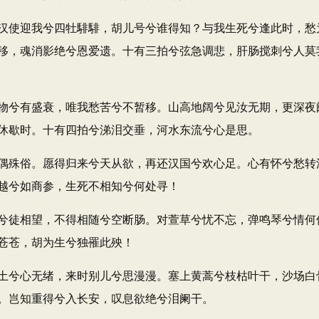
使迎我兮四牡騑騑，胡儿号兮谁得知？与我生死兮逢此时，愁
移，魂消影绝兮恩爱遗。十有三拍兮弦急调悲，肝肠搅刺兮人莫
兮有盛衰，唯我愁苦兮不暂移。山高地阔兮见汝无期，更深夜
休歇时。十有四拍兮涕泪交垂，河水东流兮心是思。
殊俗。愿得归来兮天从欲，再还汉国兮欢心足。心有怀兮愁转
越兮如商参，生死不相知兮何处寻！
徒相望，不得相随兮空断肠。对萱草兮忧不忘，弹鸣琴兮情何
苍苍，胡为生兮独罹此殃！
兮心无绪，来时别儿兮思漫漫。塞上黄蒿兮枝枯叶干，沙场白
。岂知重得兮入长安，叹息欲绝兮泪阑干。