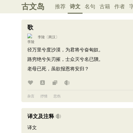
古文岛
推荐
诗文
名句
古籍
作者
歌
李陵
〔两汉〕
径万里兮度沙漠，为君将兮奋匈奴。
路穷绝兮矢刃摧，士众灭兮名已隤。
老母已死，虽欲报恩将安归？
杂言
抒情
悲伤
译文及注释
译文