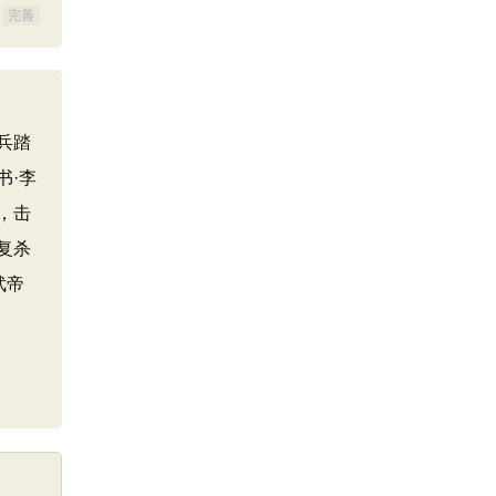
完善
兵踏
书·李
，击
复杀
武帝