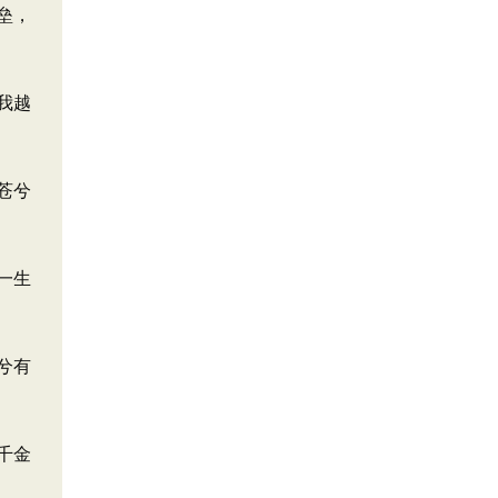
垒，
我越
苍兮
一生
兮有
千金