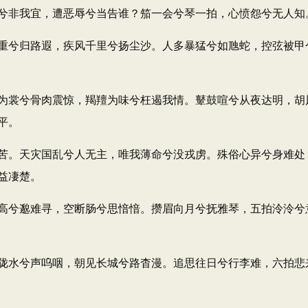
兮非我宜，遭恶辱兮当告谁？笳一会兮琴一拍，心愤怨兮无人知
兮归路遐，疾风千里兮扬尘沙。人多暴猛兮如虺蛇，控弦被甲
裳兮骨肉震惊，羯羶为味兮枉遏我情。鼙鼓喧兮从夜达明，胡
平。
。天灾国乱兮人无主，唯我薄命兮没戎虏。殊俗心异兮身难处
益凄楚。
兮邈难寻，空断肠兮思愔愔。攒眉向月兮抚雅琴，五拍泠泠兮
水兮声呜咽，朝见长城兮路杳漫。追思往日兮行李难，六拍悲