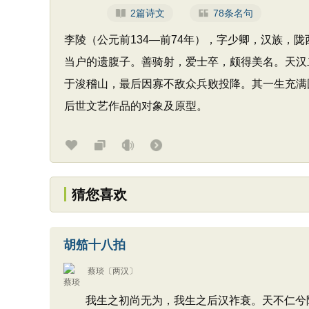
2篇诗文
78条名句
李陵（公元前134—前74年），字少卿，汉族，
当户的遗腹子。善骑射，爱士卒，颇得美名。天汉
于浚稽山，最后因寡不敌众兵败投降。其一生充满
后世文艺作品的对象及原型。
猜您喜欢
胡笳十八拍
蔡琰
〔两汉〕
我生之初尚无为，我生之后汉祚衰。天不仁兮降