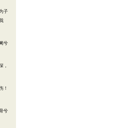
为子
我
阑兮
深，
伤！
骨兮