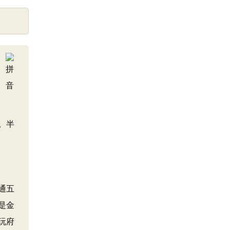
。半
通五
是金
玩府