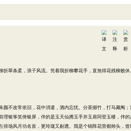
折翠条柔，浪子风流。凭着我折柳攀花手，直煞得花残柳败休
颜不改常依旧，花中消遣，酒内忘忧。分茶攧竹，打马藏阄；
前理银筝笑倚银屏，伴的是玉天仙携玉手并玉肩同登玉楼，伴的
占排场风月功名首，更玲珑又剔透。我是个锦阵花营都帅头，曾