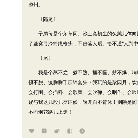
游州。
〔隔尾〕
子弟每是个茅草冈、沙土窝初生的兔羔儿乍向围
了些窝弓冷箭鑞枪头，不曾落人后。恰不道“人到中
〔尾〕
我是个蒸不烂、煮不熟、捶不匾、炒不爆、响珰
顿不脱、慢腾腾千层锦套头？我玩的是梁园月，饮
会打围、会插科、会歌舞、会吹弹、会咽作、会吟
赐与我这几般儿歹症候，尚兀自不肯休！则除是阎
不向烟花路儿上走！