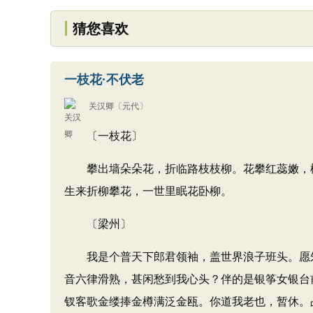
猜您喜欢
一枝花·不伏老
关汉卿
〔元代〕
〔一枝花〕
攀出墙朵朵花，折临路枝枝柳。花攀红蕊嫩，柳
生来折柳攀花，一世里眠花卧柳。
〔梁州〕
我是个普天下郎君领袖，盖世界浪子班头。愿朱
音六律滑熟，甚闲愁到我心头？伴的是银筝女银台
钗客歌金缕捧金樽满泛金瓯。你道我老也，暂休。