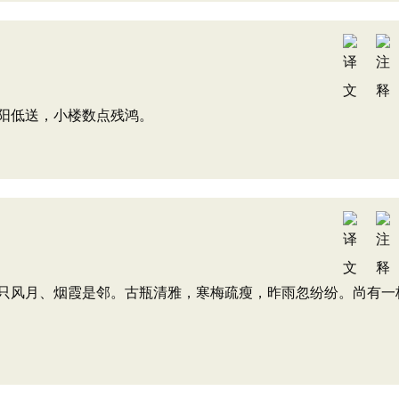
阳低送，小楼数点残鸿。
只风月、烟霞是邻。古瓶清雅，寒梅疏瘦，昨雨忽纷纷。尚有一