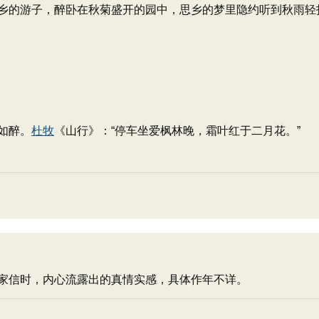
乡的游子，醉卧在秋菊盛开的园中，思乡的梦里隐约听到秋雨轻
如醉。
杜牧
《山行》：“停车坐爱枫林晚，霜叶红于二月花。”
信时，内心流露出的真情实感，具体作年不详。