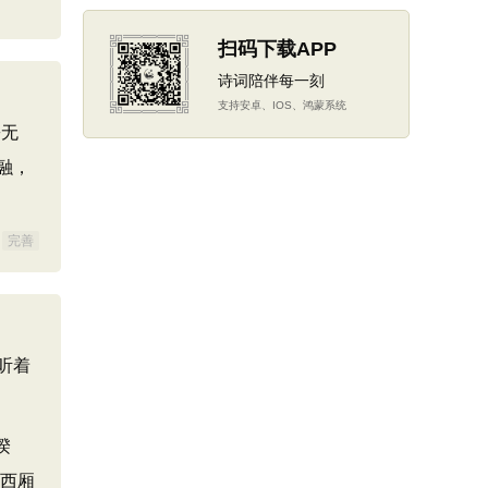
扫码下载APP
诗词陪伴每一刻
支持安卓、IOS、鸿蒙系统
乡无
融，
完善
听着
暌
《西厢