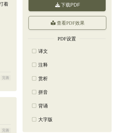
打着
下载PDF
查看PDF效果
PDF设置
译文
注释
完善
赏析
拼音
背诵
大字版
完善