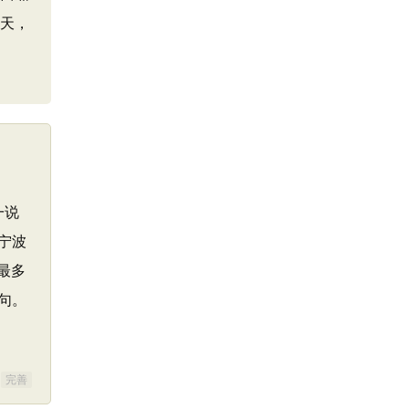
云天，
一说
宁波
最多
句。
完善