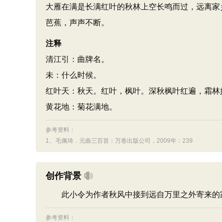
大雁在满是长满红叶的秋林上空长鸣而过，远离家
芭蕉，声声不断。
注释
清江引：曲牌名。
未：什么时候。
红叶天：秋天。红叶，枫叶。深秋枫叶红遍，霜林
黄花地：菊花满地。
参考资料：
1、
毛佩琦．元曲三百首：万卷出版公司，2009年：239
创作背景
此小令为作者秋风中接到远自万里之外寄来的家
参考资料：