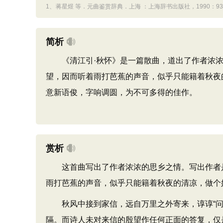
1、
蒋星煜 等．元曲鉴赏辞典．上海 ：上海辞书出版社，1990：935
简析
《清江引·秋怀》是一篇散曲，道出了作者浓浓
望，因而听着雨打芭蕉的声音，似乎只能籍着秋夜
意新语俊，字响调圆，为不可多得的佳作。
赏析
这首曲写出了作者浓浓的思乡之情。写出作者是
雨打芭蕉的声音，似乎只能籍着秋夜的清凉，做个
秋风中接到家信，远自万里之外寄来，谆谆“问我归
隔。而诗人未对来信的殷望作任何正面的答复，仅是