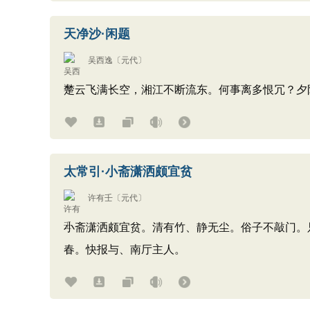
天净沙·闲题
吴西逸
〔元代〕
楚云飞满长空，湘江不断流东。何事离多恨冗？夕
太常引·小斋潇洒颇宜贫
许有壬
〔元代〕
小斋潇洒颇宜贫。清有竹、静无尘。俗子不敲门。
春。快报与、南厅主人。