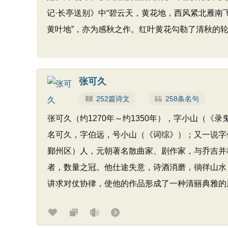
记·长亭送别》中“碧云天，黄花地，西风紧北雁南
黄叶地”，亦为感秋之作。红叶黄花勾勒了清秋的
张可久
252篇诗文
258条名句
张可久（约1270年～约1350年），字小山（
名可久，字伯远，号小山（《词综》）；又一说字
鄞州区）人，元朝著名散曲家、剧作家，与乔吉并称
者，数量之冠。他仕途失意，诗酒消磨，徜徉山水
讲求对仗协律，使他的作品形成了一种清丽典雅的