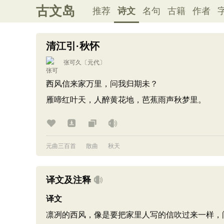
古文岛
推荐
诗文
名句
古籍
作者
清江引·秋怀
张可久
〔元代〕
西风信来家万里，问我归期未？
雁啼红叶天，人醉黄花地，芭蕉雨声秋梦里。
元曲三百首
散曲
秋天
译文及注释
译文
凛冽的西风，像是要把家里人写的信吹过来一样，