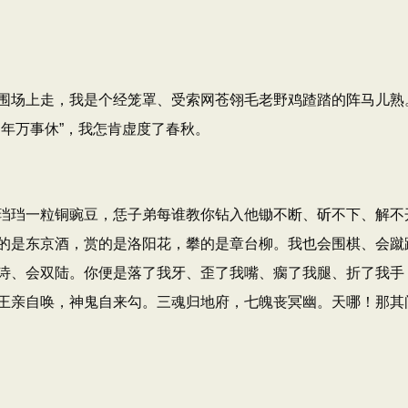
场上走，我是个经笼罩、受索网苍翎毛老野鸡蹅踏的阵马儿熟
年万事休”，我怎肯虚度了春秋。
珰一粒铜豌豆，恁子弟每谁教你钻入他锄不断、斫不下、解不
的是东京酒，赏的是洛阳花，攀的是章台柳。我也会围棋、会蹴
诗、会双陆。你便是落了我牙、歪了我嘴、瘸了我腿、折了我手
王亲自唤，神鬼自来勾。三魂归地府，七魄丧冥幽。天哪！那其