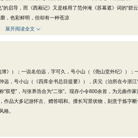
飞”的启导，而《西厢记》又是移用了范仲淹《苏幕遮》词的“碧
轮廓，色彩鲜明，但却有一种苍凉
展开阅读全文
《录鬼簿》）；一说名伯远，字可久，号小山（《尧山堂外纪》）；
仲远，号小山（《四库全书总目提要》），庆元（治所在今浙江
“双璧”，与张养浩合为“二张”。现存小令800余首，为元曲作家
，作品大多记游怀古、赠答唱和。擅长写景状物，刻意于炼字断
风格。