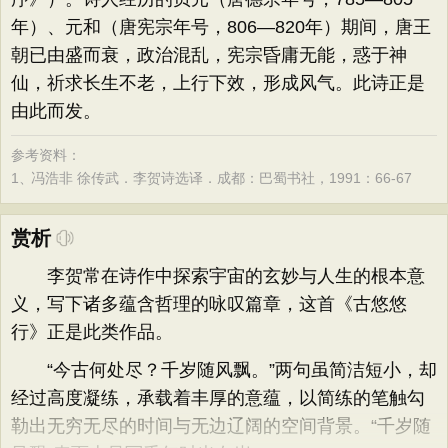
年）、元和（唐宪宗年号，806—820年）期间，唐王
朝已由盛而衰，政治混乱，宪宗昏庸无能，惑于神
仙，祈求长生不老，上行下效，形成风气。此诗正是
由此而发。
参考资料：
1、
冯浩非 徐传武．李贺诗选译．成都：巴蜀书社，1991：66-67
赏析
李贺常在诗作中探索宇宙的玄妙与人生的根本意
义，写下诸多蕴含哲理的咏叹篇章，这首《古悠悠
行》正是此类作品。
“今古何处尽？千岁随风飘。”两句虽简洁短小，却
经过高度凝练，承载着丰厚的意蕴，以简练的笔触勾
勒出无穷无尽的时间与无边辽阔的空间背景。“千岁随