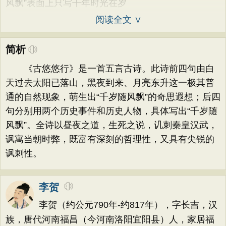
风飘”表面上只写千年时光在岁
阅读全文 ∨
简析
《古悠悠行》是一首五言古诗。此诗前四句由白
天过去太阳已落山，黑夜到来、月亮东升这一极其普
通的自然现象，萌生出“千岁随风飘”的奇思遐想；后四
句分别用两个历史事件和历史人物，具体写出“千岁随
风飘”。全诗以昼夜之道，生死之说，讥刺秦皇汉武，
讽寓当朝时弊，既富有深刻的哲理性，又具有尖锐的
讽刺性。
李贺
李贺（约公元790年-约817年），字长吉，汉
族，唐代河南福昌（今河南洛阳宜阳县）人，家居福