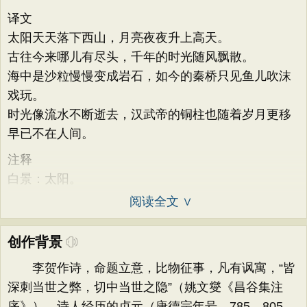
译文
太阳天天落下西山，月亮夜夜升上高天。
古往今来哪儿有尽头，千年的时光随风飘散。
海中是沙粒慢慢变成岩石，如今的秦桥只见鱼儿吹沫
戏玩。
时光像流水不断逝去，汉武帝的铜柱也随着岁月更移
早已不在人间。
注释
白景：太阳。
阅读全文 ∨
创作背景
李贺作诗，命题立意，比物征事，凡有讽寓，“皆
深刺当世之弊，切中当世之隐”（姚文燮《昌谷集注
序》）。诗人经历的贞元（唐德宗年号，785—805