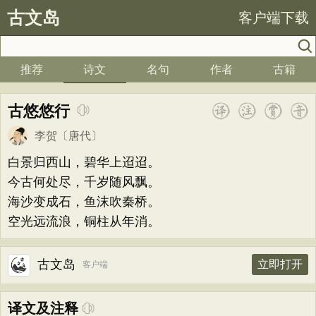
古文岛
客户端下载
推荐
诗文
名句
作者
古籍
古悠悠行
李贺
〔唐代〕
白景归西山，碧华上迢迢。
今古何处尽，千岁随风飘。
海沙变成石，鱼沫吹秦桥。
空光远流浪，铜柱从年消。
古文岛
立即打开
客户端
译文及注释