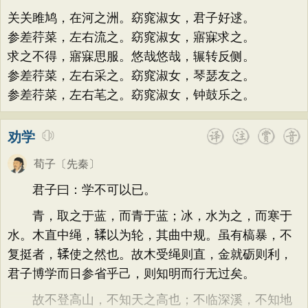
题画
感恩
动物
散曲
感怀
饮酒
方干
李峤
赵嘏
贺铸
郑谷
郑燮
关关雎鸠，在河之洲。窈窕淑女，君子好逑。
落花
桃花
写雨
青春
写山
劝学
张说
张炎
白居易
辛弃疾
李清照
参差荇菜，左右流之。窈窕淑女，寤寐求之。
论诗
游仙
节日
春节
元宵节
求之不得，寤寐思服。悠哉悠哉，辗转反侧。
刘禹锡
李商隐
陶渊明
孟浩然
参差荇菜，左右采之。窈窕淑女，琴瑟友之。
寒食节
清明节
端午节
七夕节
柳宗元
王安石
欧阳修
韦应物
参差荇菜，左右芼之。窈窕淑女，钟鼓乐之。
中秋节
重阳节
托物言志
温庭筠
刘长卿
王昌龄
杨万里
古文观止
宋词精选
小学古诗
诸葛亮
范仲淹
陆龟蒙
晏几道
劝学
初中古诗
高中古诗
小学文言文
周邦彦
杜荀鹤
吴文英
马致远
荀子
〔先秦〕
初中文言文
高中文言文
唐诗三百首
皮日休
左丘明
张九龄
权德舆
君子曰：学不可以已。
古诗三百首
宋词三百首
古诗十九首
黄庭坚
司马迁
皇甫冉
卓文君
青，取之于蓝，而青于蓝；冰，水为之，而寒于
文天祥
刘辰翁
陈子昂
水。木直中绳，𫐓以为轮，其曲中规。虽有槁暴，不
复挺者，𫐓使之然也。故木受绳则直，金就砺则利，
纳兰性德
君子博学而日参省乎己，则知明而行无过矣。
故不登高山，不知天之高也；不临深溪，不知地