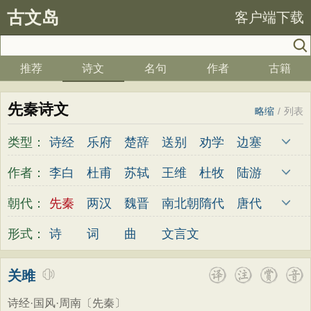
古文岛
客户端下载
推荐
诗文
名句
作者
古籍
先秦诗文
略缩
/
列表
类型：
诗经
乐府
楚辞
送别
劝学
边塞
儿童
春天
夏天
秋天
冬天
悲愤
作者：
李白
杜甫
苏轼
王维
杜牧
陆游
悼亡
咏怀
爱国
思乡
咏物
爱情
李煜
元稹
韩愈
岑参
齐己
贾岛
朝代：
先秦
两汉
魏晋
南北朝
隋代
唐代
田园
民歌
民谣
山水
怀古
咏史
柳永
曹操
李贺
曹植
张籍
孟郊
五代
宋代
金朝
元代
明代
清代
形式：
诗
词
曲
文言文
散文
闺怨
抒情
赞美
咏柳
读书
皎然
许浑
罗隐
贯休
韦庄
屈原
秋思
哲理
离别
梅花
叙事
写雪
王勃
张祜
王建
晏殊
岳飞
姚合
关雎
写景
月亮
长诗
励志
战争
荷花
卢纶
秦观
钱起
朱熹
韩偓
高适
诗经·国风·周南
〔先秦〕