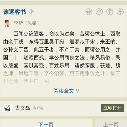
谏逐客书
李斯
〔先秦〕
臣闻吏议逐客，窃以为过矣。昔缪公求士，西取
由余于戎，东得百里奚于宛，迎蹇叔于宋，来丕豹、
公孙支于晋。此五子者，不产于秦，而缪公用之，并
国二十，遂霸西戎。孝公用商鞅之法，移风易俗，民
以殷盛，国以富强，百姓乐用，诸侯亲服，获楚、魏
之师，举地千里，至今治强。惠王用张仪之计，拔三
川之地，西并巴、蜀
阅读全文 ∨
古文岛
立即打开
客户端
下一页
上一页