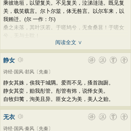
乘彼垝垣，以望复关。不见复关，泣涕涟涟。既见复
关，载笑载言。尔卜尔筮，体无咎言。以尔车来，以
我贿迁。(尔 一作：尓)
桑之未落，其叶沃若。于嗟鸠兮，无食桑葚！于嗟女
兮，无与士耽！
阅读全文 ∨
静女
诗经·国风·邶风
〔先秦〕
静女其姝，俟我于城隅。爱而不见，搔首踟蹰。
静女其娈，贻我彤管。彤管有炜，说怿女美。
自牧归荑，洵美且异。匪女之为美，美人之贻。
无衣
诗经·国风·秦风
〔先秦〕