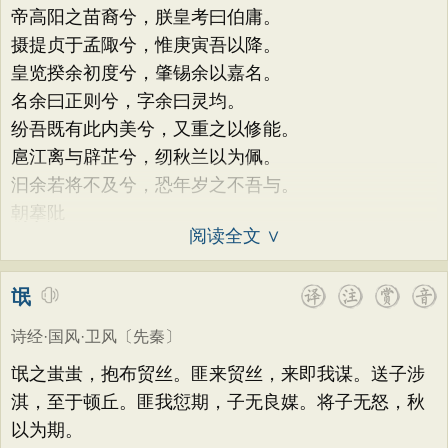
帝高阳之苗裔兮，朕皇考曰伯庸。
摄提贞于孟陬兮，惟庚寅吾以降。
皇览揆余初度兮，肇锡余以嘉名。
名余曰正则兮，字余曰灵均。
纷吾既有此内美兮，又重之以修能。
扈江离与辟芷兮，纫秋兰以为佩。
汩余若将不及兮，恐年岁之不吾与。
朝搴阰
阅读全文 ∨
氓
诗经·国风·卫风
〔先秦〕
氓之蚩蚩，抱布贸丝。匪来贸丝，来即我谋。送子涉
淇，至于顿丘。匪我愆期，子无良媒。将子无怒，秋
以为期。