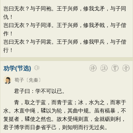
岂曰无衣？与子同袍。王于兴师，修我戈矛，与子同
仇！
岂曰无衣？与子同泽。王于兴师，修我矛戟，与子偕
作！
岂曰无衣？与子同裳。王于兴师，修我甲兵，与子偕
行！
劝学(节选)
荀子
〔先秦〕
君子曰：学不可以已。
青，取之于蓝，而青于蓝；冰，水为之，而寒于
水。木直中绳，𫐓以为轮，其曲中规。虽有槁暴，不
复挺者，𫐓使之然也。故木受绳则直，金就砺则利，
君子博学而日参省乎己，则知明而行无过矣。