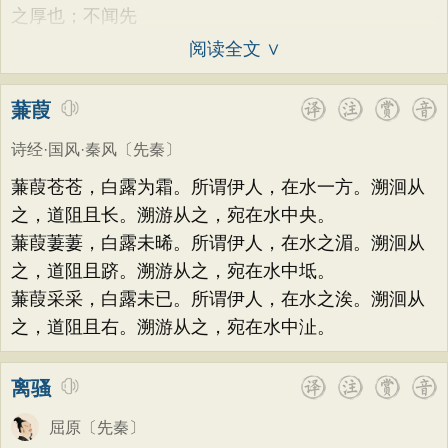
之厚也；不闻先
阅读全文 ∨
蒹葭
诗经·国风·秦风
〔先秦〕
蒹葭苍苍，白露为霜。所谓伊人，在水一方。溯洄从
之，道阻且长。溯游从之，宛在水中央。
蒹葭萋萋，白露未晞。所谓伊人，在水之湄。溯洄从
之，道阻且跻。溯游从之，宛在水中坻。
蒹葭采采，白露未已。所谓伊人，在水之涘。溯洄从
之，道阻且右。溯游从之，宛在水中沚。
离骚
屈原
〔先秦〕