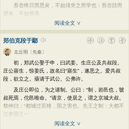
吾尝终日而思矣，不如须臾之所学也；吾尝跂而
望矣，不如登高
阅读全文 ∨
郑伯克段于鄢
左丘明
〔先秦〕
初，郑武公娶于申，曰武姜。生庄公及共叔段。
庄公寤生，惊姜氏，故名曰“寤生”，遂恶之。爱共叔
段，欲立之。亟请于武公。公弗许。
及庄公即位，为之请制。公曰：“制，岩邑也，虢
叔死焉，佗邑唯命。”请京，使居之，谓之京城大叔。
祭仲曰：“都城过百雉，国之害也。先王之制：大都不
过参国之一
阅读全文 ∨