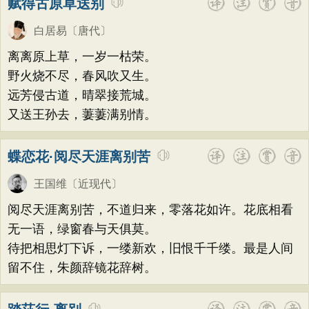
赋得古原草送别
白居易
〔唐代〕
离离原上草，一岁一枯荣。
野火烧不尽，春风吹又生。
远芳侵古道，晴翠接荒城。
又送王孙去，萋萋满别情。
蝶恋花·阅尽天涯离别苦
王国维
〔近现代〕
阅尽天涯离别苦，不道归来，零落花如许。花底相看
无一语，绿窗春与天俱莫。
待把相思灯下诉，一缕新欢，旧恨千千缕。最是人间
留不住，朱颜辞镜花辞树。