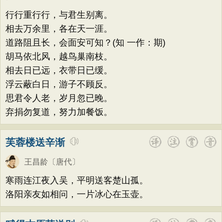
行行重行行，与君生别离。
相去万余里，各在天一涯。
道路阻且长，会面安可知？(知 一作：期)
胡马依北风，越鸟巢南枝。
相去日已远，衣带日已缓。
浮云蔽白日，游子不顾反。
思君令人老，岁月忽已晚。
弃捐勿复道，努力加餐饭。
芙蓉楼送辛渐
王昌龄
〔唐代〕
寒雨连江夜入吴，平明送客楚山孤。
洛阳亲友如相问，一片冰心在玉壶。