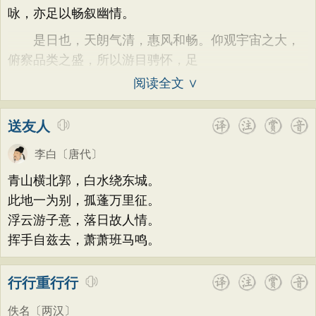
咏，亦足以畅叙幽情。
是日也，天朗气清，惠风和畅。仰观宇宙之大，
俯察品类之盛，所以游目骋怀，足
阅读全文 ∨
送友人
李白
〔唐代〕
青山横北郭，白水绕东城。
此地一为别，孤蓬万里征。
浮云游子意，落日故人情。
挥手自兹去，萧萧班马鸣。
行行重行行
佚名
〔两汉〕