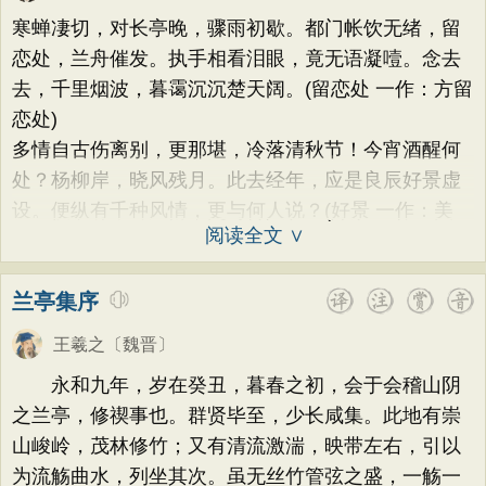
荷花
题画
感恩
动物
散曲
感怀
方干
李峤
赵嘏
贺铸
郑谷
郑燮
寒蝉凄切，对长亭晚，骤雨初歇。都门帐饮无绪，留
饮酒
落花
桃花
写雨
青春
写山
张说
张炎
白居易
辛弃疾
李清照
恋处，兰舟催发。执手相看泪眼，竟无语凝噎。念去
劝学
论诗
游仙
节日
春节
去，千里烟波，暮霭沉沉楚天阔。(留恋处 一作：方留
刘禹锡
李商隐
陶渊明
孟浩然
恋处)
元宵节
寒食节
清明节
端午节
柳宗元
王安石
欧阳修
韦应物
多情自古伤离别，更那堪，冷落清秋节！今宵酒醒何
七夕节
中秋节
重阳节
温庭筠
刘长卿
王昌龄
杨万里
处？杨柳岸，晓风残月。此去经年，应是良辰好景虚
托物言志
古文观止
宋词精选
设。便纵有千种风情，更与何人说？(好景 一作：美
诸葛亮
范仲淹
陆龟蒙
晏几道
阅读全文 ∨
小学古诗
初中古诗
高中古诗
周邦彦
杜荀鹤
吴文英
马致远
小学文言文
初中文言文
高中文言文
皮日休
左丘明
张九龄
权德舆
兰亭集序
唐诗三百首
古诗三百首
宋词三百首
黄庭坚
司马迁
皇甫冉
卓文君
王羲之
〔魏晋〕
古诗十九首
文天祥
刘辰翁
陈子昂
永和九年，岁在癸丑，暮春之初，会于会稽山阴
纳兰性德
之兰亭，修禊事也。群贤毕至，少长咸集。此地有崇
山峻岭，茂林修竹；又有清流激湍，映带左右，引以
为流觞曲水，列坐其次。虽无丝竹管弦之盛，一觞一