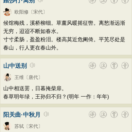
踏莎行·离别
欧阳修
〔宋代〕
候馆梅残，溪桥柳细。草薰风暖摇征辔。离愁渐远渐
无穷，迢迢不断如春水。
寸寸柔肠，盈盈粉泪。楼高莫近危阑倚。平芜尽处是
春山，行人更在春山外。
山中送别
王维
〔唐代〕
山中相送罢，日暮掩柴扉。
春草明年绿，王孙归不归？(明年 一作：年年)
阳关曲·中秋月
苏轼
〔宋代〕