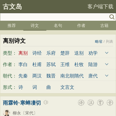
古文岛
客户端下载
推荐
诗文
名句
作者
古籍
离别诗文
略缩
/
列表
类型：
离别
诗经
乐府
楚辞
送别
劝学
边塞
儿童
春天
夏天
秋天
冬天
作者：
李白
杜甫
苏轼
王维
杜牧
陆游
悲愤
悼亡
咏怀
爱国
思乡
咏物
李煜
元稹
韩愈
岑参
齐己
贾岛
朝代：
先秦
两汉
魏晋
南北朝
隋代
唐代
爱情
田园
民歌
民谣
山水
怀古
柳永
曹操
李贺
曹植
张籍
孟郊
五代
宋代
金朝
元代
明代
清代
形式：
诗
词
曲
文言文
咏史
散文
闺怨
抒情
赞美
咏柳
皎然
许浑
罗隐
贯休
韦庄
屈原
读书
秋思
哲理
离别
梅花
叙事
王勃
张祜
王建
晏殊
岳飞
姚合
雨霖铃·寒蝉凄切
写雪
写景
月亮
长诗
励志
战争
卢纶
秦观
钱起
朱熹
韩偓
高适
柳永
〔宋代〕