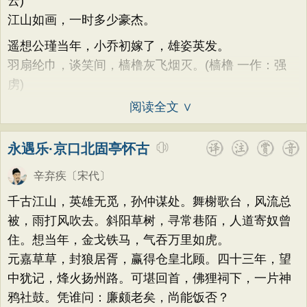
云)
江山如画，一时多少豪杰。
遥想公瑾当年，小乔初嫁了，雄姿英发。
羽扇纶巾，谈笑间，樯橹灰飞烟灭。(樯橹 一作：强
虏)
阅读全文 ∨
永遇乐·京口北固亭怀古
辛弃疾
〔宋代〕
千古江山，英雄无觅，孙仲谋处。舞榭歌台，风流总
被，雨打风吹去。斜阳草树，寻常巷陌，人道寄奴曾
住。想当年，金戈铁马，气吞万里如虎。
元嘉草草，封狼居胥，赢得仓皇北顾。四十三年，望
中犹记，烽火扬州路。可堪回首，佛狸祠下，一片神
鸦社鼓。凭谁问：廉颇老矣，尚能饭否？