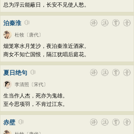
总为浮云能蔽日，长安不见使人愁。
泊秦淮
杜牧
〔唐代〕
烟笼寒水月笼沙，夜泊秦淮近酒家。
商女不知亡国恨，隔江犹唱后庭花。
夏日绝句
李清照
〔宋代〕
生当作人杰，死亦为鬼雄。
至今思项羽，不肯过江东。
赤壁