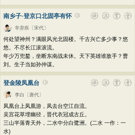
南乡子·登京口北固亭有怀
辛弃疾
〔宋代〕
何处望神州？满眼风光北固楼。千古兴亡多少事？悠
悠。不尽长江滚滚流。
年少万兜鍪，坐断东南战未休。天下英雄谁敌手？曹
刘。生子当如孙仲谋。
登金陵凤凰台
李白
〔唐代〕
凤凰台上凤凰游，凤去台空江自流。
吴宫花草埋幽径，晋代衣冠成古丘。
三山半落青天外，二水中分白鹭洲。(二水 一作：一
水)