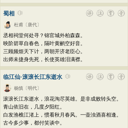
蜀相
杜甫
〔唐代〕
丞相祠堂何处寻？锦官城外柏森森。
映阶碧草自春色，隔叶黄鹂空好音。
三顾频烦天下计，两朝开济老臣心。
出师未捷身先死，长使英雄泪满襟。
临江仙·滚滚长江东逝水
杨慎
〔明代〕
滚滚长江东逝水，浪花淘尽英雄。是非成败转头空。
青山依旧在，几度夕阳红。
白发渔樵江渚上，惯看秋月春风。一壶浊酒喜相逢。
古今多少事，都付笑谈中。