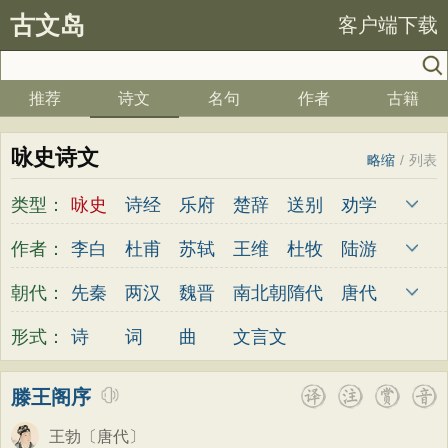
古文岛
客户端下载
推荐
诗文
名句
作者
古籍
咏史诗文
略缩
/
列表
类型：
咏史
诗经
乐府
楚辞
送别
劝学
边塞
儿童
春天
夏天
秋天
冬天
作者：
李白
杜甫
苏轼
王维
杜牧
陆游
悲愤
悼亡
咏怀
爱国
思乡
咏物
李煜
元稹
韩愈
岑参
齐己
贾岛
朝代：
先秦
两汉
魏晋
南北朝
隋代
唐代
爱情
田园
民歌
民谣
山水
怀古
柳永
曹操
李贺
曹植
张籍
孟郊
五代
宋代
金朝
元代
明代
清代
形式：
诗
词
曲
文言文
咏史
散文
闺怨
抒情
赞美
咏柳
皎然
许浑
罗隐
贯休
韦庄
屈原
读书
秋思
哲理
离别
梅花
叙事
王勃
张祜
王建
晏殊
岳飞
姚合
滕王阁序
写雪
写景
月亮
长诗
励志
战争
卢纶
秦观
钱起
朱熹
韩偓
高适
王勃
〔唐代〕