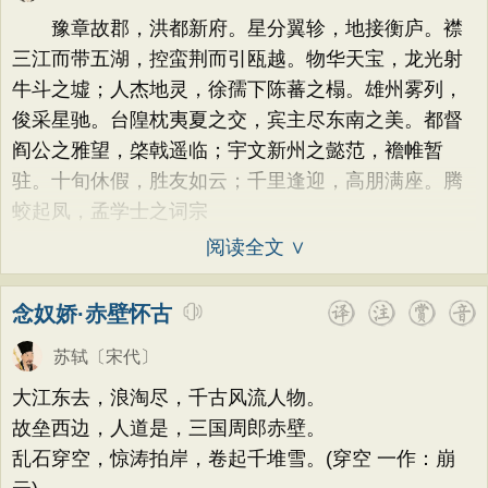
荷花
题画
感恩
动物
散曲
感怀
方干
李峤
赵嘏
贺铸
郑谷
郑燮
豫章故郡，洪都新府。星分翼轸，地接衡庐。襟
饮酒
落花
桃花
写雨
青春
写山
张说
张炎
白居易
辛弃疾
李清照
三江而带五湖，控蛮荆而引瓯越。物华天宝，龙光射
劝学
论诗
游仙
节日
春节
牛斗之墟；人杰地灵，徐孺下陈蕃之榻。雄州雾列，
刘禹锡
李商隐
陶渊明
孟浩然
俊采星驰。台隍枕夷夏之交，宾主尽东南之美。都督
元宵节
寒食节
清明节
端午节
柳宗元
王安石
欧阳修
韦应物
阎公之雅望，棨戟遥临；宇文新州之懿范，襜帷暂
七夕节
中秋节
重阳节
温庭筠
刘长卿
王昌龄
杨万里
驻。十旬休假，胜友如云；千里逢迎，高朋满座。腾
托物言志
古文观止
宋词精选
蛟起凤，孟学士之词宗
诸葛亮
范仲淹
陆龟蒙
晏几道
小学古诗
初中古诗
高中古诗
阅读全文 ∨
周邦彦
杜荀鹤
吴文英
马致远
小学文言文
初中文言文
高中文言文
皮日休
左丘明
张九龄
权德舆
念奴娇·赤壁怀古
唐诗三百首
古诗三百首
宋词三百首
黄庭坚
司马迁
皇甫冉
卓文君
苏轼
〔宋代〕
古诗十九首
文天祥
刘辰翁
陈子昂
大江东去，浪淘尽，千古风流人物。
纳兰性德
故垒西边，人道是，三国周郎赤壁。
乱石穿空，惊涛拍岸，卷起千堆雪。(穿空 一作：崩