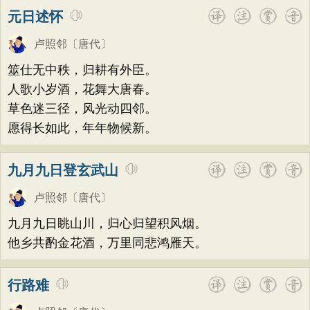
元日述怀
卢照邻
〔唐代〕
筮仕无中秩，归耕有外臣。
人歌小岁酒，花舞大唐春。
草色迷三径，风光动四邻。
愿得长如此，年年物候新。
九月九日登玄武山
卢照邻
〔唐代〕
九月九日眺山川，归心归望积风烟。
他乡共酌金花酒，万里同悲鸿雁天。
行路难