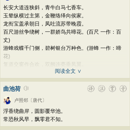
题画
感恩
动物
散曲
感怀
饮酒
韩偓
高适
方干
李峤
赵嘏
贺铸
长安大道连狭斜，青牛白马七香车。
落花
桃花
写雨
青春
写山
劝学
郑谷
郑燮
张说
张炎
白居易
玉辇纵横过主第，金鞭络绎向侯家。
论诗
游仙
节日
春节
元宵节
龙衔宝盖承朝日，凤吐流苏带晚霞。
辛弃疾
李清照
刘禹锡
李商隐
百尺游丝争绕树，一群娇鸟共啼花。(百尺 一作：百
寒食节
清明节
端午节
七夕节
陶渊明
孟浩然
柳宗元
王安石
丈)
中秋节
重阳节
托物言志
欧阳修
韦应物
温庭筠
刘长卿
游蜂戏蝶千门侧，碧树银台万种色。(游蜂 一作：啼
古文观止
宋词精选
小学古诗
花)
王昌龄
杨万里
诸葛亮
范仲淹
复道交窗作合欢，双阙连甍垂凤翼。
初中古诗
高中古诗
小学文言文
陆龟蒙
晏几道
周邦彦
杜荀鹤
阅读全文 ∨
初中文言文
高中文言文
唐诗三百首
吴文英
马致远
皮日休
左丘明
古诗三百首
宋词三百首
古诗十九首
曲池荷
张九龄
权德舆
黄庭坚
司马迁
皇甫冉
卓文君
文天祥
刘辰翁
卢照邻
〔唐代〕
陈子昂
纳兰性德
浮香绕曲岸，圆影覆华池。
常恐秋风早，飘零君不知。