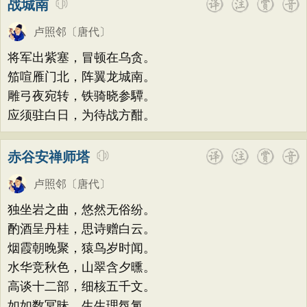
战城南
卢照邻
〔唐代〕
将军出紫塞，冒顿在乌贪。
笳喧雁门北，阵翼龙城南。
雕弓夜宛转，铁骑晓参驔。
应须驻白日，为待战方酣。
赤谷安禅师塔
卢照邻
〔唐代〕
独坐岩之曲，悠然无俗纷。
酌酒呈丹桂，思诗赠白云。
烟霞朝晚聚，猿鸟岁时闻。
水华竞秋色，山翠含夕曛。
高谈十二部，细核五千文。
如如数冥昧，生生理氛氲。