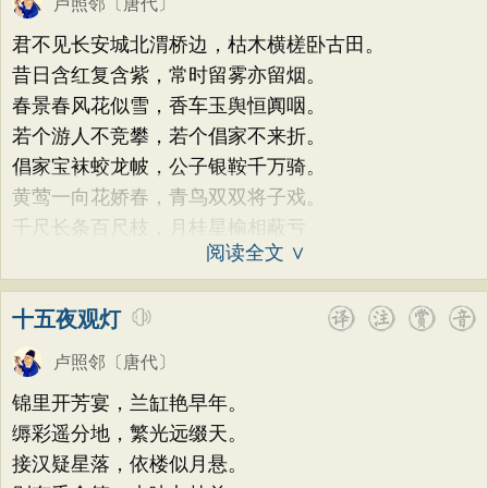
卢照邻
〔唐代〕
君不见长安城北渭桥边，枯木横槎卧古田。
昔日含红复含紫，常时留雾亦留烟。
春景春风花似雪，香车玉舆恒阗咽。
若个游人不竞攀，若个倡家不来折。
倡家宝袜蛟龙帔，公子银鞍千万骑。
黄莺一向花娇春，青鸟双双将子戏。
千尺长条百尺枝，月桂星榆相蔽亏
阅读全文 ∨
十五夜观灯
卢照邻
〔唐代〕
锦里开芳宴，兰缸艳早年。
缛彩遥分地，繁光远缀天。
接汉疑星落，依楼似月悬。