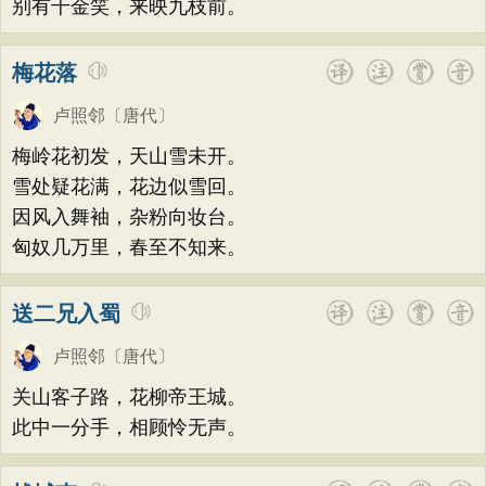
别有千金笑，来映九枝前。
梅花落
卢照邻
〔唐代〕
梅岭花初发，天山雪未开。
雪处疑花满，花边似雪回。
因风入舞袖，杂粉向妆台。
匈奴几万里，春至不知来。
送二兄入蜀
卢照邻
〔唐代〕
关山客子路，花柳帝王城。
此中一分手，相顾怜无声。