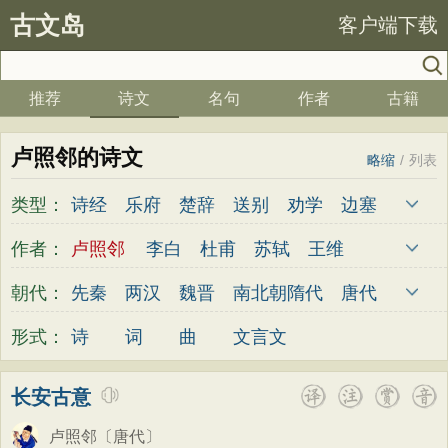
古文岛
客户端下载
推荐
诗文
名句
作者
古籍
卢照邻的诗文
略缩
/
列表
类型：
诗经
乐府
楚辞
送别
劝学
边塞
儿童
春天
夏天
秋天
冬天
悲愤
作者：
卢照邻
李白
杜甫
苏轼
王维
悼亡
咏怀
爱国
思乡
咏物
爱情
杜牧
陆游
李煜
元稹
韩愈
岑参
朝代：
先秦
两汉
魏晋
南北朝
隋代
唐代
田园
民歌
民谣
山水
怀古
咏史
齐己
贾岛
柳永
曹操
李贺
曹植
五代
宋代
金朝
元代
明代
清代
形式：
诗
词
曲
文言文
散文
闺怨
抒情
赞美
咏柳
读书
张籍
孟郊
皎然
许浑
罗隐
贯休
秋思
哲理
离别
梅花
叙事
写雪
韦庄
屈原
王勃
张祜
王建
晏殊
长安古意
写景
月亮
长诗
励志
战争
荷花
岳飞
姚合
卢纶
秦观
钱起
朱熹
卢照邻
〔唐代〕