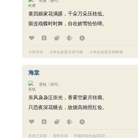
杜甫
〔唐代〕
黄四娘家花满蹊，千朵万朵压枝低。
留连戏蝶时时舞，自在娇莺恰恰啼。
小学古诗
小学生必背古诗70首
小学生必背古诗80首
海棠
苏轼
〔宋代〕
东风袅袅泛崇光，香雾空蒙月转廊。
只恐夜深花睡去，故烧高烛照红妆。
古诗三百首
初中古诗
中国诗词大会2023