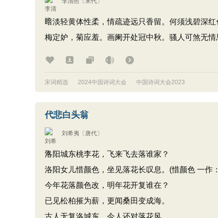
李清照
〔宋代〕
暗淡轻黄体性柔，情疏迹远只香留。何须浅碧深红
梅定妒，菊应羞。画阑开处冠中秋。骚人可煞无情思
宋词精选
2024中国诗词大会
中国诗词大会2023
代悲白头翁
刘希夷
〔唐代〕
洛阳城东桃李花，飞来飞去落谁家？
洛阳女儿惜颜色，坐见落花长叹息。(惜颜色 一作：
今年花落颜色改，明年花开复谁在？
已见松柏摧为薪，更闻桑田变成海。
古人无复洛城东，今人还对落花风。