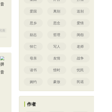
爱国
离别
送别
思乡
思念
爱情
完善
励志
哲理
闺怨
悼亡
写人
老师
母亲
友情
战争
读书
惜时
忧民
婉约
豪放
民谣
作者