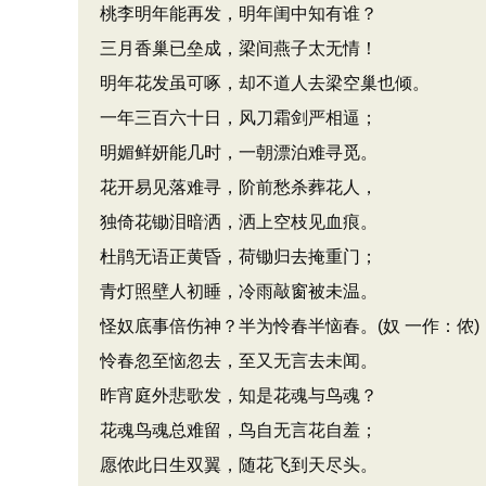
桃李明年能再发，明年闺中知有谁？
三月香巢已垒成，梁间燕子太无情！
明年花发虽可啄，却不道人去梁空巢也倾。
一年三百六十日，风刀霜剑严相逼；
明媚鲜妍能几时，一朝漂泊难寻觅。
花开易见落难寻，阶前愁杀葬花人，
独倚花锄泪暗洒，洒上空枝见血痕。
杜鹃无语正黄昏，荷锄归去掩重门；
青灯照壁人初睡，冷雨敲窗被未温。
怪奴底事倍伤神？半为怜春半恼春。(奴 一作：侬)
怜春忽至恼忽去，至又无言去未闻。
昨宵庭外悲歌发，知是花魂与鸟魂？
花魂鸟魂总难留，鸟自无言花自羞；
愿侬此日生双翼，随花飞到天尽头。