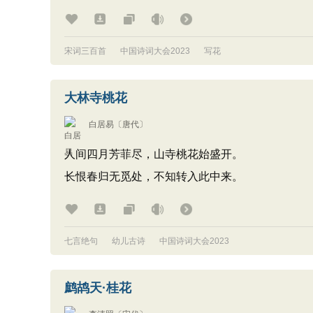
宋词三百首
中国诗词大会2023
写花
大林寺桃花
白居易
〔唐代〕
人间四月芳菲尽，山寺桃花始盛开。
长恨春归无觅处，不知转入此中来。
七言绝句
幼儿古诗
中国诗词大会2023
鹧鸪天·桂花