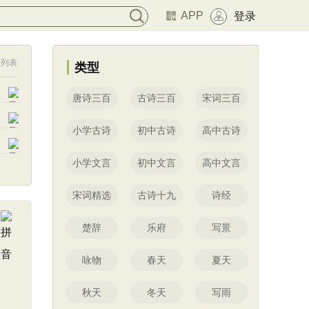
APP
登录
列表
类型
唐诗三百
古诗三百
宋词三百
小学古诗
初中古诗
高中古诗
小学文言
初中文言
高中文言
宋词精选
古诗十九
诗经
楚辞
乐府
写景
咏物
春天
夏天
秋天
冬天
写雨