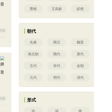
曹植
王昌龄
皎然
完善
朝代
先秦
两汉
魏晋
南北朝
隋代
唐代
五代
宋代
金朝
元代
明代
清代
完善
形式
诗
词
曲