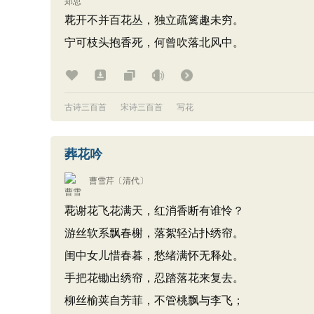
花开不并百花丛，独立疏篱趣未穷。
宁可枝头抱香死，何曾吹落北风中。
古诗三百首
宋诗三百首
写花
葬花吟
曹雪芹
〔清代〕
花谢花飞花满天，红消香断有谁怜？
游丝软系飘春榭，落絮轻沾扑绣帘。
闺中女儿惜春暮，愁绪满怀无释处。
手把花锄出绣帘，忍踏落花来复去。
柳丝榆荚自芳菲，不管桃飘与李飞；