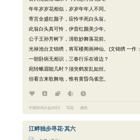
年年岁岁花相似，岁岁年年人不同。
寄言全盛红颜子，应怜半死白头翁。
此翁白头真可怜，伊昔红颜美少年。
公子王孙芳树下，清歌妙舞落花前。
光禄池台文锦绣，将军楼阁画神仙。(文锦绣 一作：
一朝卧病无相识，三春行乐在谁边？
宛转蛾眉能几时？须臾鹤发乱如丝。
但看古来歌舞地，惟有黄昏鸟雀悲。
中国诗词大会2023
写花
感伤
江畔独步寻花·其六