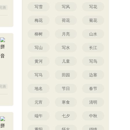
写雪
写风
写花
完善
梅花
荷花
菊花
柳树
月亮
山水
写山
写水
长江
黄河
儿童
写鸟
写马
田园
边塞
完善
地名
节日
春节
元宵
寒食
清明
端午
七夕
中秋
重阳
怀古
抒情