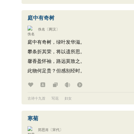
庭中有奇树
佚名
〔两汉〕
庭中有奇树，绿叶发华滋。
攀条折其荣，将以遗所思。
馨香盈怀袖，路远莫致之。
此物何足贵？但感别经时。
古诗十九首
写花
妇女
寒菊
郑思肖
〔宋代〕