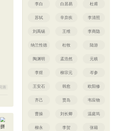
李白
白居易
杜甫
苏轼
辛弃疾
李清照
刘禹锡
王维
李商隐
纳兰性德
杜牧
陆游
陶渊明
孟浩然
元稹
李煜
柳宗元
岑参
王安石
韩愈
欧阳修
完善
齐己
贾岛
韦应物
曹操
刘长卿
温庭筠
柳永
李贺
张籍