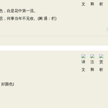
色，自是花中第一流。
，何事当年不见收。(阑 通：栏)
好颜色)