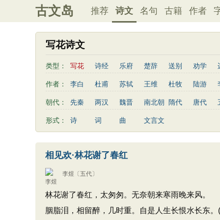
古文岛
推荐
诗文
名句
古籍
作者
写花诗文
类型：
写花
诗经
乐府
楚辞
送别
劝学
爱国
思乡
咏物
爱情
田园
民歌
作者：
李白
杜甫
苏轼
王维
杜牧
陆游
读书
秋思
哲理
离别
梅花
叙事
曹植
张籍
孟郊
皎然
许浑
罗隐
朝代：
先秦
两汉
魏晋
南北朝
隋代
唐代
动物
散曲
感怀
饮酒
落花
桃花
卢纶
秦观
钱起
朱熹
韩偓
高适
形式：
诗
词
曲
文言文
寒食节
清明节
端午节
七夕节
中秋节
辛弃疾
李清照
刘禹锡
李商隐
陶渊明
初中古诗
高中古诗
小学文言文
初中文言
王昌龄
杨万里
诸葛亮
范仲淹
陆龟蒙
相见欢·林花谢了春红
古诗十九首
张九龄
权德舆
黄庭坚
司马迁
皇甫冉
李煜
〔五代〕
林花谢了春红，太匆匆。无奈朝来寒雨晚来风。
胭脂泪，相留醉，几时重。自是人生长恨水长东。(