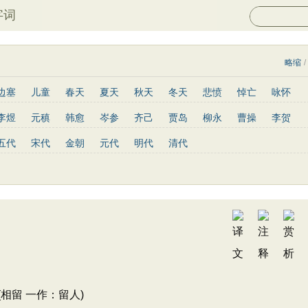
字词
略缩
/
边塞
儿童
春天
夏天
秋天
冬天
悲愤
悼亡
咏怀
民谣
山水
怀古
咏史
散文
闺怨
抒情
赞美
咏柳
李煜
元稹
韩愈
岑参
齐己
贾岛
柳永
曹操
李贺
写雪
写景
月亮
长诗
励志
战争
荷花
题画
感恩
贯休
韦庄
屈原
王勃
张祜
王建
晏殊
岳飞
姚合
五代
宋代
金朝
元代
明代
清代
写雨
青春
写山
劝学
论诗
游仙
节日
春节
元宵节
方干
李峤
赵嘏
贺铸
郑谷
郑燮
张说
张炎
白居易
重阳节
托物言志
古文观止
宋词精选
小学古诗
孟浩然
柳宗元
王安石
欧阳修
韦应物
温庭筠
刘长卿
文
高中文言文
唐诗三百首
古诗三百首
宋词三百首
晏几道
周邦彦
杜荀鹤
吴文英
马致远
皮日休
左丘明
卓文君
文天祥
刘辰翁
陈子昂
纳兰性德
相留 一作：留人)