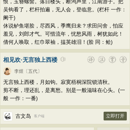
恨，玉簪螺髻。落日楼头，断鸿声里，江南游子。把
吴钩看了，栏杆拍遍，无人会，登临意。(栏杆 一作：
阑干)
休说鲈鱼堪脍，尽西风，季鹰归未？求田问舍，怕应
羞见，刘郎才气。可惜流年，忧愁风雨，树犹如此！
倩何人唤取，红巾翠袖，揾英雄泪！(脍 同：鲙)
相见欢·无言独上西楼
李煜
〔五代〕
无言独上西楼，月如钩。寂寞梧桐深院锁清秋。
剪不断，理还乱，是离愁。别是一般滋味在心头。(一
般 一作：一番)
古文岛
立即打开
客户端