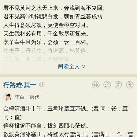
荷花
题画
感恩
动物
散曲
感怀
方干
李峤
赵嘏
贺铸
郑谷
郑燮
君不见黄河之水天上来，奔流到海不复回。
饮酒
落花
桃花
写雨
青春
写山
张说
张炎
白居易
辛弃疾
李清照
君不见高堂明镜悲白发，朝如青丝暮成雪。
劝学
论诗
游仙
节日
春节
人生得意须尽欢，莫使金樽空对月。
刘禹锡
李商隐
陶渊明
孟浩然
天生我材必有用，千金散尽还复来。
元宵节
寒食节
清明节
端午节
柳宗元
王安石
欧阳修
韦应物
烹羊宰牛且为乐，会须一饮三百杯。
七夕节
中秋节
重阳节
温庭筠
刘长卿
王昌龄
杨万里
岑夫子，丹丘生，将进酒，杯莫停。
托物言志
古文观止
宋词精选
与君歌一曲，请君为我倾耳
诸葛亮
范仲淹
陆龟蒙
晏几道
阅读全文 ∨
小学古诗
初中古诗
高中古诗
周邦彦
杜荀鹤
吴文英
马致远
小学文言文
初中文言文
高中文言文
皮日休
左丘明
张九龄
权德舆
行路难·其一
唐诗三百首
古诗三百首
宋词三百首
黄庭坚
司马迁
皇甫冉
卓文君
李白
〔唐代〕
古诗十九首
文天祥
刘辰翁
陈子昂
金樽清酒斗十千，玉盘珍羞直万钱。(羞 同：馐；直
纳兰性德
同：值)
停杯投箸不能食，拔剑四顾心茫然。
欲渡黄河冰塞川，将登太行雪满山。(雪满山 一作：雪