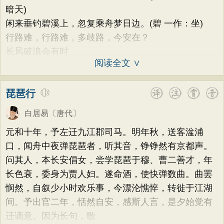
暗天)
闲来垂钓碧溪上，忽复乘舟梦日边。(碧 一作：坐)
行路难，行路难，多歧路，今安在？
长风破浪会有时
阅读全文 ∨
琵琶行
白居易
〔唐代〕
元和十年，予左迁九江郡司马。明年秋，送客湓浦
口，闻舟中夜弹琵琶者，听其音，铮铮然有京都声。
问其人，本长安倡女，尝学琵琶于穆、曹二善才，年
长色衰，委身为贾人妇。遂命酒，使快弹数曲。曲罢
悯然，自叙少小时欢乐事，今漂沦憔悴，转徙于江湖
间。予出官二年，恬然自安，感斯人言，是夕始觉有
迁谪意。因为长句，歌