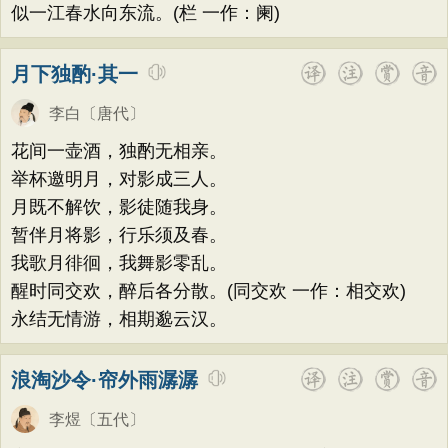
似一江春水向东流。(栏 一作：阑)
月下独酌·其一
李白
〔唐代〕
花间一壶酒，独酌无相亲。
举杯邀明月，对影成三人。
月既不解饮，影徒随我身。
暂伴月将影，行乐须及春。
我歌月徘徊，我舞影零乱。
醒时同交欢，醉后各分散。(同交欢 一作：相交欢)
永结无情游，相期邈云汉。
浪淘沙令·帘外雨潺潺
李煜
〔五代〕