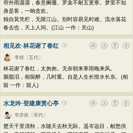
帘外雨潺潺，春意阑珊。罗衾不耐五更寒。梦里不知
身是客，一晌贪欢。
独自莫凭栏，无限江山。别时容易见时难。流水落花
春去也，天上人间。(江山 一作：关山)
相见欢·林花谢了春红
李煜
〔五代〕
林花谢了春红，太匆匆。无奈朝来寒雨晚来风。
胭脂泪，相留醉，几时重。自是人生长恨水长东。(相
留 一作：留人)
水龙吟·登建康赏心亭
辛弃疾
〔宋代〕
楚天千里清秋，水随天去秋无际。遥岑远目，献愁供