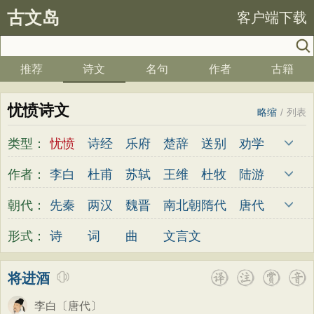
古文岛
客户端下载
推荐
诗文
名句
作者
古籍
忧愤诗文
略缩
/
列表
类型：
忧愤
诗经
乐府
楚辞
送别
劝学
边塞
儿童
春天
夏天
秋天
冬天
作者：
李白
杜甫
苏轼
王维
杜牧
陆游
悲愤
悼亡
咏怀
爱国
思乡
咏物
李煜
元稹
韩愈
岑参
齐己
贾岛
朝代：
先秦
两汉
魏晋
南北朝
隋代
唐代
爱情
田园
民歌
民谣
山水
怀古
柳永
曹操
李贺
曹植
张籍
孟郊
五代
宋代
金朝
元代
明代
清代
形式：
诗
词
曲
文言文
咏史
散文
闺怨
抒情
赞美
咏柳
皎然
许浑
罗隐
贯休
韦庄
屈原
读书
秋思
哲理
离别
梅花
叙事
王勃
张祜
王建
晏殊
岳飞
姚合
将进酒
写雪
写景
月亮
长诗
励志
战争
卢纶
秦观
钱起
朱熹
韩偓
高适
李白
〔唐代〕