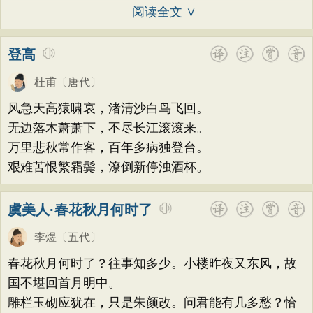
阅读全文 ∨
登高
杜甫
〔唐代〕
风急天高猿啸哀，渚清沙白鸟飞回。
无边落木萧萧下，不尽长江滚滚来。
万里悲秋常作客，百年多病独登台。
艰难苦恨繁霜鬓，潦倒新停浊酒杯。
虞美人·春花秋月何时了
李煜
〔五代〕
春花秋月何时了？往事知多少。小楼昨夜又东风，故
国不堪回首月明中。
雕栏玉砌应犹在，只是朱颜改。问君能有几多愁？恰