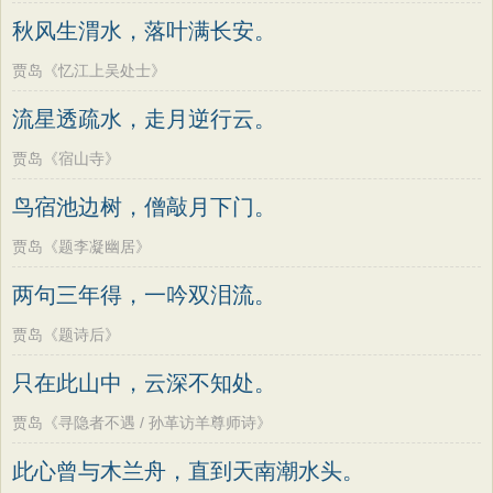
老子
史记
中庸
礼记
尚书
晋书
高适
方干
李峤
赵嘏
贺铸
郑谷
秋风生渭水，落叶满长安。
左传
论衡
管子
说苑
列子
国语
郑燮
张说
张炎
白居易
辛弃疾
贾岛《忆江上吴处士》
节日
春节
元宵节
寒食节
清明节
李清照
刘禹锡
李商隐
陶渊明
流星透疏水，走月逆行云。
端午节
七夕节
中秋节
重阳节
孟浩然
柳宗元
王安石
欧阳修
贾岛《宿山寺》
韩非子
罗织经
菜根谭
红楼梦
韦应物
温庭筠
刘长卿
王昌龄
鸟宿池边树，僧敲月下门。
弟子规
战国策
后汉书
淮南子
杨万里
诸葛亮
范仲淹
陆龟蒙
商君书
水浒传
西游记
贾岛《题李凝幽居》
晏几道
周邦彦
杜荀鹤
吴文英
格言联璧
围炉夜话
增广贤文
两句三年得，一吟双泪流。
马致远
皮日休
左丘明
张九龄
吕氏春秋
文心雕龙
醒世恒言
权德舆
黄庭坚
司马迁
皇甫冉
贾岛《题诗后》
警世通言
幼学琼林
小窗幽记
卓文君
文天祥
刘辰翁
陈子昂
只在此山中，云深不知处。
三国演义
贞观政要
纳兰性德
贾岛《寻隐者不遇 / 孙革访羊尊师诗》
此心曾与木兰舟，直到天南潮水头。