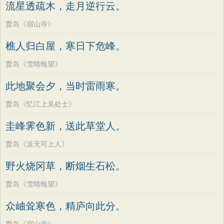
流星透疏木，走月逆行云。
贾岛《宿山寺》
樵人归白屋，寒日下危峰。
贾岛《雪晴晚望》
此地聚会夕，当时雷雨寒。
贾岛《忆江上吴处士》
圭峰霁色新，送此草堂人。
贾岛《送无可上人》
野火烧冈草，断烟生石松。
贾岛《雪晴晚望》
众岫耸寒色，精庐向此分。