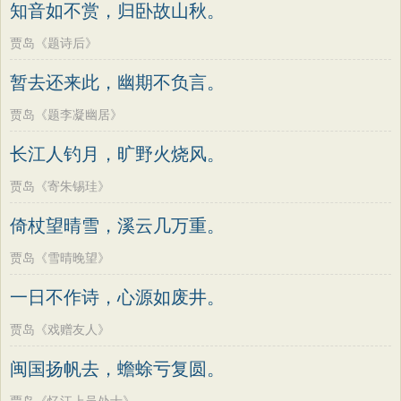
知音如不赏，归卧故山秋。
贾岛《题诗后》
暂去还来此，幽期不负言。
贾岛《题李凝幽居》
长江人钓月，旷野火烧风。
贾岛《寄朱锡珪》
倚杖望晴雪，溪云几万重。
贾岛《雪晴晚望》
一日不作诗，心源如废井。
贾岛《戏赠友人》
闽国扬帆去，蟾蜍亏复圆。