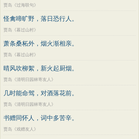
贾岛《过海联句》
怪禽啼旷野，落日恐行人。
贾岛《暮过山村》
萧条桑柘外，烟火渐相亲。
贾岛《暮过山村》
晴风吹柳絮，新火起厨烟。
贾岛《清明日园林寄友人》
几时能命驾，对酒落花前。
贾岛《清明日园林寄友人》
书赠同怀人，词中多苦辛。
贾岛《戏赠友人》