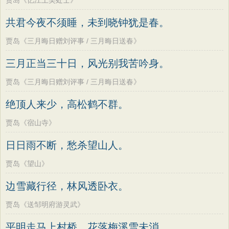
贾岛《忆江上吴处士》
共君今夜不须睡，未到晓钟犹是春。
贾岛《三月晦日赠刘评事 / 三月晦日送春》
三月正当三十日，风光别我苦吟身。
贾岛《三月晦日赠刘评事 / 三月晦日送春》
绝顶人来少，高松鹤不群。
贾岛《宿山寺》
日日雨不断，愁杀望山人。
贾岛《望山》
边雪藏行径，林风透卧衣。
贾岛《送邹明府游灵武》
平明走马上村桥，花落梅溪雪未消。