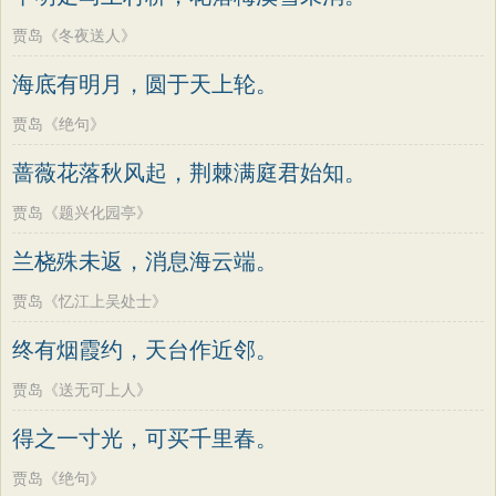
贾岛《冬夜送人》
海底有明月，圆于天上轮。
贾岛《绝句》
蔷薇花落秋风起，荆棘满庭君始知。
贾岛《题兴化园亭》
兰桡殊未返，消息海云端。
贾岛《忆江上吴处士》
终有烟霞约，天台作近邻。
贾岛《送无可上人》
得之一寸光，可买千里春。
贾岛《绝句》