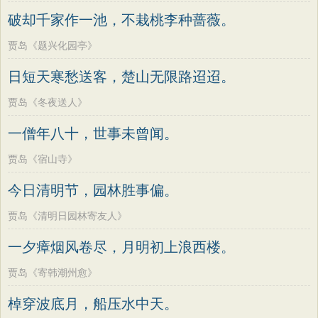
破却千家作一池，不栽桃李种蔷薇。
贾岛《题兴化园亭》
日短天寒愁送客，楚山无限路迢迢。
贾岛《冬夜送人》
一僧年八十，世事未曾闻。
贾岛《宿山寺》
今日清明节，园林胜事偏。
贾岛《清明日园林寄友人》
一夕瘴烟风卷尽，月明初上浪西楼。
贾岛《寄韩潮州愈》
棹穿波底月，船压水中天。