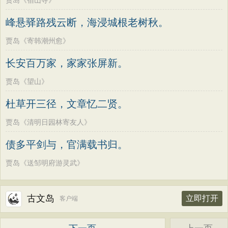
贾岛《宿山寺》
峰悬驿路残云断，海浸城根老树秋。
贾岛《寄韩潮州愈》
长安百万家，家家张屏新。
贾岛《望山》
杜草开三径，文章忆二贤。
贾岛《清明日园林寄友人》
债多平剑与，官满载书归。
贾岛《送邹明府游灵武》
古文岛
立即打开
客户端