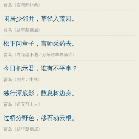
贾岛《寄韩潮州愈》
闲居少邻并，草径入荒园。
贾岛《题李凝幽居》
松下问童子，言师采药去。
贾岛《寻隐者不遇 / 孙革访羊尊师诗》
今日把示君，谁有不平事？
贾岛《剑客 / 述剑》
独行潭底影，数息树边身。
贾岛《送无可上人》
过桥分野色，移石动云根。
贾岛《题李凝幽居》