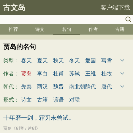
古文岛
客户端下载
推荐
诗文
名句
作者
古籍
贾岛的名句
类型：
春天
夏天
秋天
冬天
爱国
写雪
思念
爱情
思乡
离别
月亮
梅花
作者：
贾岛
李白
杜甫
苏轼
王维
杜牧
励志
荷花
写雨
友情
感恩
写风
陆游
李煜
元稹
韩愈
岑参
齐己
朝代：
先秦
两汉
魏晋
南北朝
隋代
唐代
西湖
读书
菊花
长江
黄河
竹子
贾岛
柳永
曹操
李贺
曹植
张籍
五代
宋代
金朝
元代
明代
清代
形式：
诗文
古籍
谚语
对联
哲理
泰山
边塞
柳树
写鸟
桃花
孟郊
皎然
许浑
罗隐
贯休
韦庄
老师
母亲
伤感
田园
写云
庐山
屈原
王勃
张祜
王建
晏殊
岳飞
十年磨一剑，霜刃未曾试。
山水
星星
荀子
孟子
论语
墨子
姚合
卢纶
秦观
钱起
朱熹
韩偓
贾岛《剑客 / 述剑》