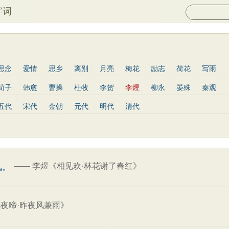
字词
思念
爱情
思乡
离别
月亮
梅花
励志
荷花
写雨
长江
黄河
竹子
哲理
泰山
边塞
柳树
写鸟
桃花
荀子
韩愈
曹操
杜牧
李贺
李煜
柳永
晏殊
秦观
山水
星星
老子
史记
论语
庄子
孟子
中庸
易传
姜夔
孟郊
韦庄
元稹
曾巩
苏辙
唐寅
张先
曹丕
五代
宋代
金朝
元代
明代
清代
列子
管子
晋书
节日
春节
元宵节
寒食节
清明节
杨慎
宋玉
阮籍
张籍
辛弃疾
李清照
白居易
李商隐
红楼梦
鬼谷子
三国志
韩非子
战国策
淮南子
三字经
王安石
范仲淹
杨万里
黄庭坚
王昌龄
龚自珍
温庭筠
子兵法
小窗幽记
围炉夜话
格言联璧
文心雕龙
三国演义
刘长卿
司马光
晏几道
司马迁
元好问
曹雪芹
范成大
王守仁
关汉卿
马致远
朱敦儒
顾炎武
纳兰性德
——
李煜《相见欢·林花谢了春红》
风。
夜啼·昨夜风兼雨》