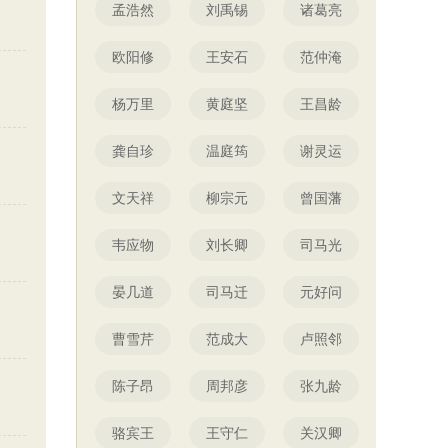
孟浩然
刘禹锡
诸葛亮
欧阳修
王安石
范仲淹
杨万里
黄庭坚
王昌龄
龚自珍
温庭筠
谢灵运
文天祥
柳宗元
曾国藩
韦应物
刘长卿
司马光
晏几道
司马迁
元好问
曹雪芹
范成大
卢照邻
陈子昂
周邦彦
张九龄
骆宾王
王守仁
关汉卿