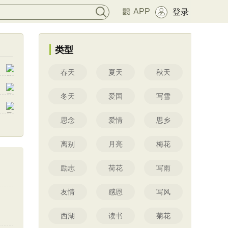
APP
登录
类型
春天
夏天
秋天
冬天
爱国
写雪
思念
爱情
思乡
离别
月亮
梅花
励志
荷花
写雨
友情
感恩
写风
西湖
读书
菊花