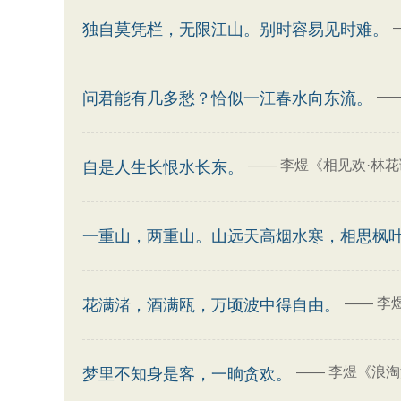
独自莫凭栏，无限江山。别时容易见时难。
—
问君能有几多愁？恰似一江春水向东流。
——
李煜《相见欢·林
自是人生长恨水长东。
一重山，两重山。山远天高烟水寒，相思枫
——
李
花满渚，酒满瓯，万顷波中得自由。
——
李煜《浪淘
梦里不知身是客，一晌贪欢。