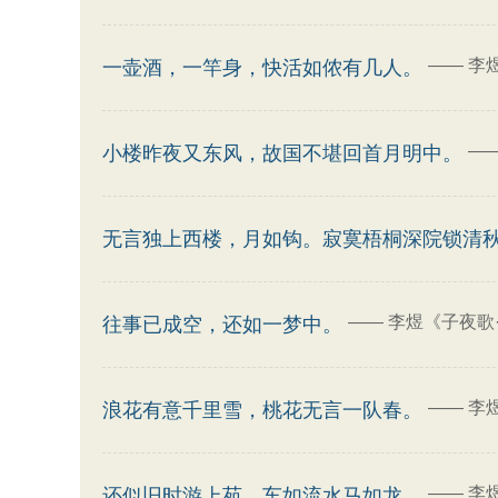
——
李
一壶酒，一竿身，快活如侬有几人。
—
小楼昨夜又东风，故国不堪回首月明中。
无言独上西楼，月如钩。寂寞梧桐深院锁清
——
李煜《子夜歌
往事已成空，还如一梦中。
——
李
浪花有意千里雪，桃花无言一队春。
——
李
还似旧时游上苑，车如流水马如龙。