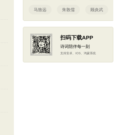
马致远
朱敦儒
顾炎武
扫码下载APP
诗词陪伴每一刻
支持安卓、IOS、鸿蒙系统