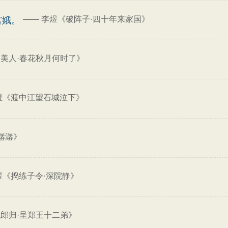
——
李煜《破阵子·四十年来家国》
宫娥。
美人·春花秋月何时了》
煜《渡中江望石城泣下》
潺潺》
煜《捣练子令·深院静》
郎归·呈郑王十二弟》