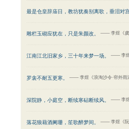
最是仓皇辞庙日，教坊犹奏别离歌，垂泪对
——
李煜《虞
雕栏玉砌应犹在，只是朱颜改。
——
李
江南江北旧家乡，三十年来梦一场。
——
李煜《浪淘沙令·帘外雨
罗衾不耐五更寒。
——
李
深院静，小庭空，断续寒砧断续风。
——
李煜《阮
落花狼藉酒阑珊，笙歌醉梦间。