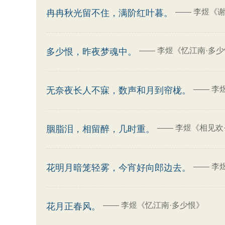
——
李煜《谢
冉冉秋光留不住，满阶红叶暮。
——
李煜《忆江南·多少
多少恨，昨夜梦魂中。
——
李
无奈夜长人不寐，数声和月到帘栊。
——
李煜《相见欢
胭脂泪，相留醉，几时重。
——
李
花明月暗笼轻雾，今宵好向郎边去。
——
李煜《忆江南·多少恨》
花月正春风。