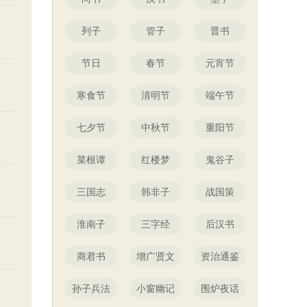
列子
管子
晋书
节日
春节
元宵节
寒食节
清明节
端午节
七夕节
中秋节
重阳节
菜根谭
红楼梦
鬼谷子
三国志
韩非子
战国策
淮南子
三字经
后汉书
商君书
增广贤文
资治通鉴
孙子兵法
小窗幽记
围炉夜话