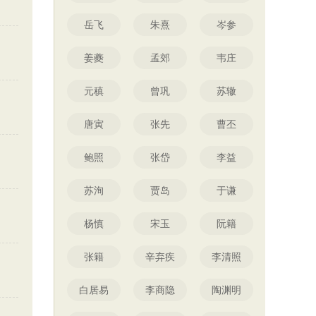
岳飞
朱熹
岑参
姜夔
孟郊
韦庄
元稹
曾巩
苏辙
唐寅
张先
曹丕
鲍照
张岱
李益
苏洵
贾岛
于谦
杨慎
宋玉
阮籍
张籍
辛弃疾
李清照
白居易
李商隐
陶渊明