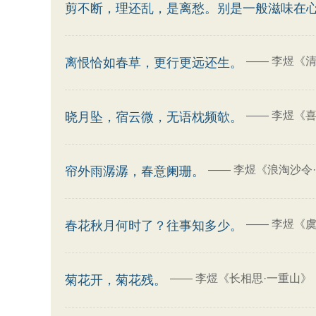
剪不断，理还乱，是离愁。别是一般滋味在
——
李煜《清
离恨恰如春草，更行更远还生。
——
李煜《喜
晓月坠，宿云微，无语枕频欹。
——
李煜《浪淘沙令
帘外雨潺潺，春意阑珊。
——
李煜《虞
春花秋月何时了？往事知多少。
——
李煜《长相思·一重山》
菊花开，菊花残。