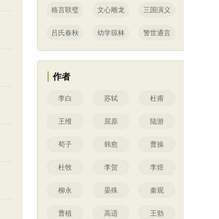
格言联璧
文心雕龙
三国演义
吕氏春秋
幼学琼林
警世通言
作者
李白
苏轼
杜甫
王维
屈原
陆游
荀子
韩愈
曹操
杜牧
李贺
李煜
柳永
晏殊
秦观
曹植
高适
王勃