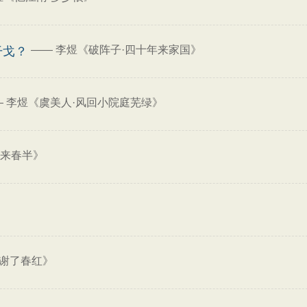
——
李煜《破阵子·四十年来家国》
干戈？
—
李煜《虞美人·风回小院庭芜绿》
别来春半》
花谢了春红》