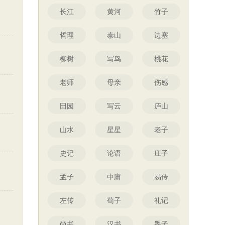
长江
黄河
竹子
哲理
泰山
边塞
柳树
写鸟
桃花
老师
母亲
伤感
田园
写云
庐山
山水
星星
老子
史记
论语
庄子
孟子
中庸
易传
左传
荀子
礼记
尚书
汉书
墨子