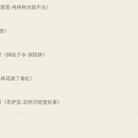
新恩·冉冉秋光留不住》
恨》
煜《捣练子令·深院静》
·林花谢了春红》
煜《菩萨蛮·花明月暗笼轻雾》