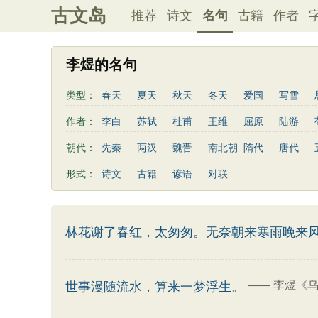
古文岛
推荐
诗文
名句
古籍
作者
李煜的名句
类型：
春天
夏天
秋天
冬天
爱国
写雪
友情
感恩
写风
西湖
读书
菊花
作者：
李白
苏轼
杜甫
王维
屈原
陆游
老师
母亲
伤感
田园
写云
庐山
曹植
高适
王勃
岳飞
朱熹
岑参
朝代：
先秦
两汉
魏晋
南北朝
隋代
唐代
左传
荀子
礼记
尚书
汉书
墨子
鲍照
张岱
李益
苏洵
贾岛
于谦
形式：
诗文
古籍
谚语
对联
端午节
七夕节
中秋节
重阳节
菜根谭
陶渊明
孟浩然
刘禹锡
诸葛亮
欧阳修
后汉书
商君书
增广贤文
资治通鉴
孙
谢灵运
文天祥
柳宗元
曾国藩
韦应物
吕氏春秋
幼学琼林
警世通言
卢照邻
陈子昂
周邦彦
张九龄
骆宾王
林花谢了春红，太匆匆。无奈朝来寒雨晚来
司马相如
——
李煜《乌
世事漫随流水，算来一梦浮生。