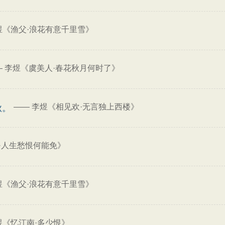
煜《渔父·浪花有意千里雪》
—
李煜《虞美人·春花秋月何时了》
——
李煜《相见欢·无言独上西楼》
秋。
·人生愁恨何能免》
煜《渔父·浪花有意千里雪》
煜《忆江南·多少恨》