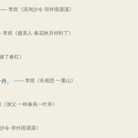
——
李煜《浪淘沙令·帘外雨潺潺》
—
李煜《虞美人·春花秋月何时了》
花谢了春红》
——
李煜《长相思·一重山》
叶丹。
煜《渔父·一棹春风一叶舟》
沙令·帘外雨潺潺》