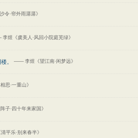
沙令·帘外雨潺潺》
—
李煜《虞美人·风回小院庭芜绿》
——
李煜《望江南·闲梦远》
明楼。
相思·一重山》
阵子·四十年来家国》
《清平乐·别来春半》