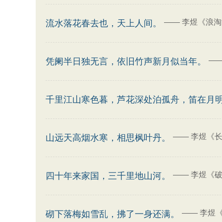
——
李煜《浪淘
流水落花春去也，天上人间。
—
凭阑半日独无言，依旧竹声新月似当年。
千里江山寒色暮，芦花深处泊孤舟，笛在月
——
李煜《长
山远天高烟水寒，相思枫叶丹。
——
李煜《破
四十年来家国，三千里地山河。
——
李煜
砌下落梅如雪乱，拂了一身还满。