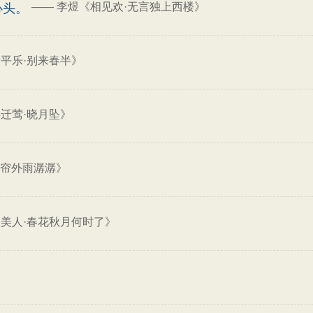
——
李煜《相见欢·无言独上西楼》
心头。
平乐·别来春半》
迁莺·晓月坠》
·帘外雨潺潺》
美人·春花秋月何时了》