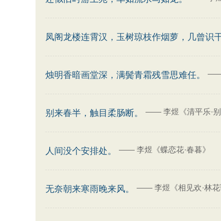
凤阁龙楼连霄汉，玉树琼枝作烟萝，几曾识
—
烛明香暗画堂深，满鬓青霜残雪思难任。
——
李煜《清平乐·
别来春半，触目柔肠断。
——
李煜《蝶恋花·春暮》
人间没个安排处。
——
李煜《相见欢·林
无奈朝来寒雨晚来风。