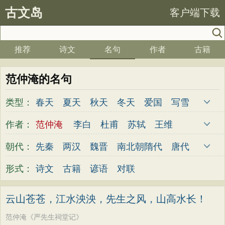
古文岛
客户端下载
推荐
诗文
名句
作者
古籍
范仲淹的名句
类型：
春天
夏天
秋天
冬天
爱国
写雪
思念
爱情
思乡
离别
月亮
梅花
作者：
范仲淹
李白
杜甫
苏轼
王维
励志
荷花
写雨
友情
感恩
写风
杜牧
陆游
李煜
元稹
韩愈
岑参
朝代：
先秦
两汉
魏晋
南北朝
隋代
唐代
西湖
读书
菊花
长江
黄河
竹子
齐己
贾岛
柳永
曹操
李贺
曹植
五代
宋代
金朝
元代
明代
清代
形式：
诗文
古籍
谚语
对联
哲理
泰山
边塞
柳树
写鸟
桃花
张籍
孟郊
皎然
许浑
罗隐
贯休
老师
母亲
伤感
田园
写云
庐山
韦庄
屈原
王勃
张祜
王建
晏殊
云山苍苍，江水泱泱，先生之风，山高水长！
山水
星星
荀子
孟子
论语
墨子
岳飞
姚合
卢纶
秦观
钱起
朱熹
范仲淹《严先生祠堂记》