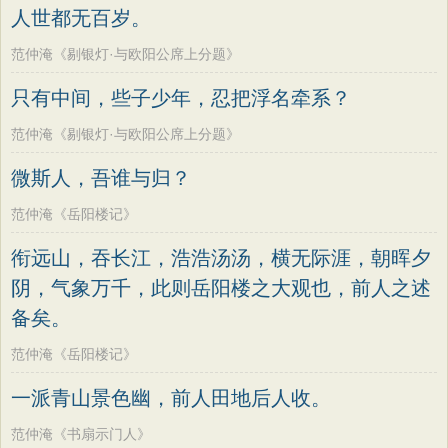
人世都无百岁。
范仲淹《剔银灯·与欧阳公席上分题》
只有中间，些子少年，忍把浮名牵系？
范仲淹《剔银灯·与欧阳公席上分题》
微斯人，吾谁与归？
范仲淹《岳阳楼记》
衔远山，吞长江，浩浩汤汤，横无际涯，朝晖夕
阴，气象万千，此则岳阳楼之大观也，前人之述
备矣。
范仲淹《岳阳楼记》
一派青山景色幽，前人田地后人收。
范仲淹《书扇示门人》