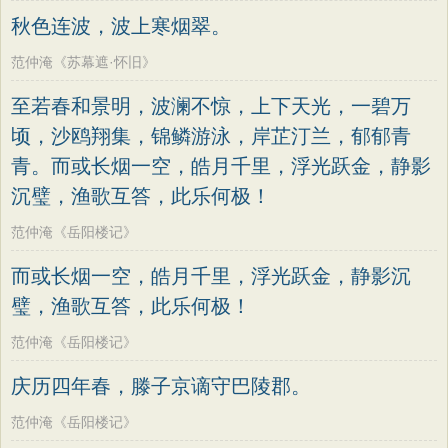
秋色连波，波上寒烟翠。
范仲淹《苏幕遮·怀旧》
至若春和景明，波澜不惊，上下天光，一碧万
顷，沙鸥翔集，锦鳞游泳，岸芷汀兰，郁郁青
青。而或长烟一空，皓月千里，浮光跃金，静影
沉璧，渔歌互答，此乐何极！
范仲淹《岳阳楼记》
而或长烟一空，皓月千里，浮光跃金，静影沉
璧，渔歌互答，此乐何极！
范仲淹《岳阳楼记》
庆历四年春，滕子京谪守巴陵郡。
范仲淹《岳阳楼记》