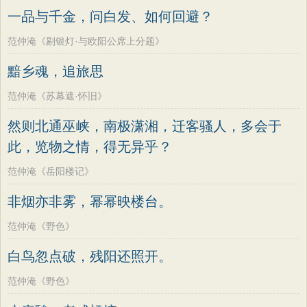
一品与千金，问白发、如何回避？
范仲淹《剔银灯·与欧阳公席上分题》
黯乡魂，追旅思
范仲淹《苏幕遮·怀旧》
然则北通巫峡，南极潇湘，迁客骚人，多会于
此，览物之情，得无异乎？
范仲淹《岳阳楼记》
非烟亦非雾，幂幂映楼台。
范仲淹《野色》
白鸟忽点破，残阳还照开。
范仲淹《野色》