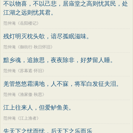
不以物喜，不以己悲，居庙堂之高则忧其民，处
江湖之远则忧其君。
范仲淹《岳阳楼记》
残灯明灭枕头欹，谙尽孤眠滋味。
范仲淹《御街行·秋日怀旧》
黯乡魂，追旅思，夜夜除非，好梦留人睡。
范仲淹《苏幕遮·怀旧》
羌管悠悠霜满地，人不寐，将军白发征夫泪。
范仲淹《渔家傲·秋思》
江上往来人，但爱鲈鱼美。
范仲淹《江上渔者》
先天下之忧而忧，后天下之乐而乐