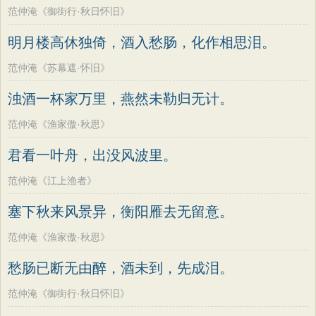
范仲淹《御街行·秋日怀旧》
明月楼高休独倚，酒入愁肠，化作相思泪。
范仲淹《苏幕遮·怀旧》
浊酒一杯家万里，燕然未勒归无计。
范仲淹《渔家傲·秋思》
君看一叶舟，出没风波里。
范仲淹《江上渔者》
塞下秋来风景异，衡阳雁去无留意。
范仲淹《渔家傲·秋思》
愁肠已断无由醉，酒未到，先成泪。
范仲淹《御街行·秋日怀旧》