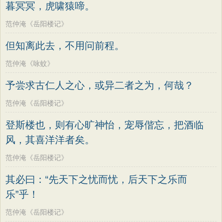
暮冥冥，虎啸猿啼。
范仲淹《岳阳楼记》
但知离此去，不用问前程。
范仲淹《咏蚊》
予尝求古仁人之心，或异二者之为，何哉？
范仲淹《岳阳楼记》
登斯楼也，则有心旷神怡，宠辱偕忘，把酒临
风，其喜洋洋者矣。
范仲淹《岳阳楼记》
其必曰：“先天下之忧而忧，后天下之乐而
乐”乎！
范仲淹《岳阳楼记》