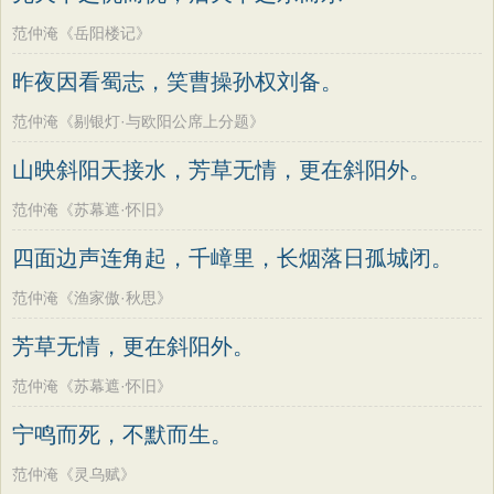
范仲淹《岳阳楼记》
昨夜因看蜀志，笑曹操孙权刘备。
范仲淹《剔银灯·与欧阳公席上分题》
山映斜阳天接水，芳草无情，更在斜阳外。
范仲淹《苏幕遮·怀旧》
四面边声连角起，千嶂里，长烟落日孤城闭。
范仲淹《渔家傲·秋思》
芳草无情，更在斜阳外。
范仲淹《苏幕遮·怀旧》
宁鸣而死，不默而生。
范仲淹《灵乌赋》