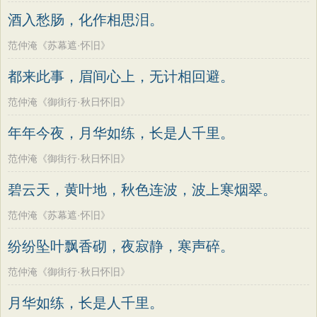
老子
史记
中庸
礼记
尚书
晋书
韩偓
高适
方干
李峤
赵嘏
贺铸
酒入愁肠，化作相思泪。
左传
论衡
管子
说苑
列子
国语
郑谷
郑燮
张说
张炎
白居易
范仲淹《苏幕遮·怀旧》
节日
春节
元宵节
寒食节
清明节
辛弃疾
李清照
刘禹锡
李商隐
都来此事，眉间心上，无计相回避。
端午节
七夕节
中秋节
重阳节
陶渊明
孟浩然
柳宗元
王安石
范仲淹《御街行·秋日怀旧》
韩非子
罗织经
菜根谭
红楼梦
欧阳修
韦应物
温庭筠
刘长卿
年年今夜，月华如练，长是人千里。
弟子规
战国策
后汉书
淮南子
王昌龄
杨万里
诸葛亮
范仲淹
商君书
水浒传
西游记
范仲淹《御街行·秋日怀旧》
陆龟蒙
晏几道
周邦彦
杜荀鹤
格言联璧
围炉夜话
增广贤文
碧云天，黄叶地，秋色连波，波上寒烟翠。
吴文英
马致远
皮日休
左丘明
吕氏春秋
文心雕龙
醒世恒言
张九龄
权德舆
黄庭坚
司马迁
范仲淹《苏幕遮·怀旧》
警世通言
幼学琼林
小窗幽记
皇甫冉
卓文君
文天祥
刘辰翁
纷纷坠叶飘香砌，夜寂静，寒声碎。
三国演义
贞观政要
陈子昂
纳兰性德
范仲淹《御街行·秋日怀旧》
月华如练，长是人千里。