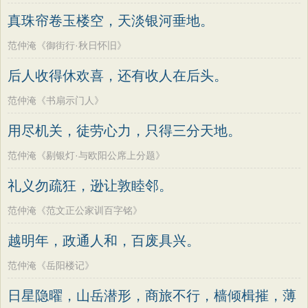
真珠帘卷玉楼空，天淡银河垂地。
范仲淹《御街行·秋日怀旧》
后人收得休欢喜，还有收人在后头。
范仲淹《书扇示门人》
用尽机关，徒劳心力，只得三分天地。
范仲淹《剔银灯·与欧阳公席上分题》
礼义勿疏狂，逊让敦睦邻。
范仲淹《范文正公家训百字铭》
越明年，政通人和，百废具兴。
范仲淹《岳阳楼记》
日星隐曜，山岳潜形，商旅不行，樯倾楫摧，薄