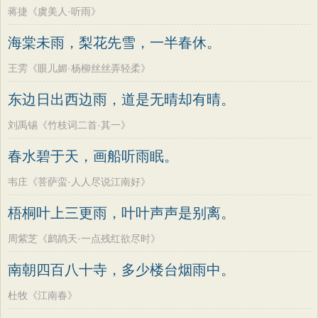
蒋捷《虞美人·听雨》
海棠未雨，梨花先雪，一半春休。
王雱《眼儿媚·杨柳丝丝弄轻柔》
东边日出西边雨，道是无晴却有晴。
刘禹锡《竹枝词二首·其一》
春水碧于天，画船听雨眠。
韦庄《菩萨蛮·人人尽说江南好》
梧桐叶上三更雨，叶叶声声是别离。
周紫芝《鹧鸪天·一点残红欲尽时》
南朝四百八十寺，多少楼台烟雨中。
杜牧《江南春》