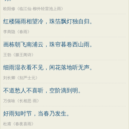
欧阳修《临江仙·柳外轻雷池上雨》
红楼隔雨相望冷，珠箔飘灯独自归。
李商隐《春雨》
画栋朝飞南浦云，珠帘暮卷西山雨。
王勃《滕王阁诗》
细雨湿衣看不见，闲花落地听无声。
刘长卿《别严士元》
不道愁人不喜听，空阶滴到明。
万俟咏《长相思·雨》
好雨知时节，当春乃发生。
杜甫《春夜喜雨》