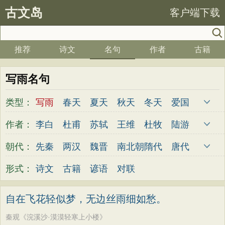
古文岛
客户端下载
推荐
诗文
名句
作者
古籍
写雨名句
类型：
写雨
春天
夏天
秋天
冬天
爱国
写雪
思念
爱情
思乡
离别
月亮
作者：
李白
杜甫
苏轼
王维
杜牧
陆游
梅花
励志
荷花
写雨
友情
感恩
李煜
元稹
韩愈
岑参
齐己
贾岛
朝代：
先秦
两汉
魏晋
南北朝
隋代
唐代
写风
西湖
读书
菊花
长江
黄河
柳永
曹操
李贺
曹植
张籍
孟郊
五代
宋代
金朝
元代
明代
清代
形式：
诗文
古籍
谚语
对联
竹子
哲理
泰山
边塞
柳树
写鸟
皎然
许浑
罗隐
贯休
韦庄
屈原
桃花
老师
母亲
伤感
田园
写云
王勃
张祜
王建
晏殊
岳飞
姚合
自在飞花轻似梦，无边丝雨细如愁。
庐山
山水
星星
荀子
孟子
论语
卢纶
秦观
钱起
朱熹
韩偓
高适
秦观《浣溪沙·漠漠轻寒上小楼》