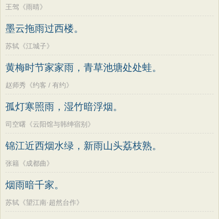
王驾《雨晴》
墨云拖雨过西楼。
苏轼《江城子》
黄梅时节家家雨，青草池塘处处蛙。
赵师秀《约客 / 有约》
孤灯寒照雨，湿竹暗浮烟。
司空曙《云阳馆与韩绅宿别》
锦江近西烟水绿，新雨山头荔枝熟。
张籍《成都曲》
烟雨暗千家。
苏轼《望江南·超然台作》