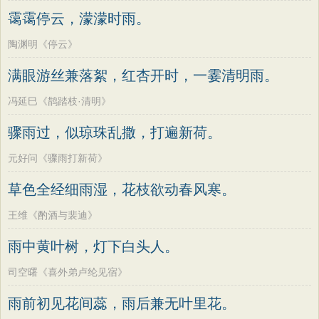
霭霭停云，濛濛时雨。
陶渊明《停云》
满眼游丝兼落絮，红杏开时，一霎清明雨。
冯延巳《鹊踏枝·清明》
骤雨过，似琼珠乱撒，打遍新荷。
元好问《骤雨打新荷》
草色全经细雨湿，花枝欲动春风寒。
王维《酌酒与裴迪》
雨中黄叶树，灯下白头人。
司空曙《喜外弟卢纶见宿》
雨前初见花间蕊，雨后兼无叶里花。