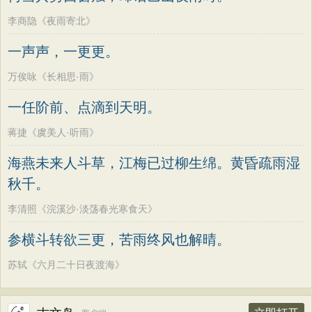
李商隐《夜雨寄北》
一声声，一更更。
万俟咏《长相思·雨》
一任阶前、点滴到天明。
蒋捷《虞美人·听雨》
海燕未来人斗草，江梅已过柳生绵。黄昏疏雨湿
秋千。
李清照《浣溪沙·淡荡春光寒食天》
参横斗转欲三更，苦雨终风也解晴。
苏轼《六月二十日夜渡海》