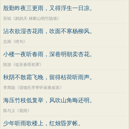
墨子
老子
史记
中庸
礼记
尚书
方干
李峤
赵嘏
贺铸
郑谷
郑燮
殷勤昨夜三更雨，又得浮生一日凉。
晋书
左传
论衡
管子
说苑
列子
张说
张炎
白居易
辛弃疾
李清照
苏轼《鹧鸪天·林断山明竹隐墙》
国语
节日
春节
元宵节
寒食节
刘禹锡
李商隐
陶渊明
孟浩然
沾衣欲湿杏花雨，吹面不寒杨柳风。
清明节
端午节
七夕节
中秋节
柳宗元
王安石
欧阳修
韦应物
志南《绝句》
重阳节
韩非子
罗织经
菜根谭
温庭筠
刘长卿
王昌龄
杨万里
小楼一夜听春雨，深巷明朝卖杏花。
红楼梦
弟子规
战国策
后汉书
诸葛亮
范仲淹
陆龟蒙
晏几道
淮南子
商君书
水浒传
西游记
陆游《临安春雨初霁》
周邦彦
杜荀鹤
吴文英
马致远
格言联璧
围炉夜话
增广贤文
秋阴不散霜飞晚，留得枯荷听雨声。
皮日休
左丘明
张九龄
权德舆
吕氏春秋
文心雕龙
醒世恒言
黄庭坚
司马迁
皇甫冉
卓文君
李商隐《宿骆氏亭寄怀崔雍崔衮》
警世通言
幼学琼林
小窗幽记
文天祥
刘辰翁
陈子昂
海压竹枝低复举，风吹山角晦还明。
三国演义
贞观政要
纳兰性德
陈与义《观雨》
少年听雨歌楼上，红烛昏罗帐。