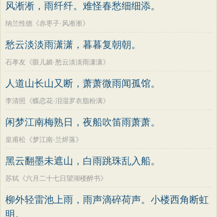
风淅淅，雨纤纤。难怪春愁细细添。
纳兰性德《赤枣子·风淅淅》
愁云淡淡雨潇潇，暮暮复朝朝。
石孝友《眼儿媚·愁云淡淡雨潇潇》
人道山长山又断，萧萧微雨闻孤馆。
李清照《蝶恋花·泪湿罗衣脂粉满》
闲梦江南梅熟日，夜船吹笛雨萧萧。
皇甫松《梦江南·兰烬落》
黑云翻墨未遮山，白雨跳珠乱入船。
苏轼《六月二十七日望湖楼醉书》
柳外轻雷池上雨，雨声滴碎荷声。小楼西角断虹
明。