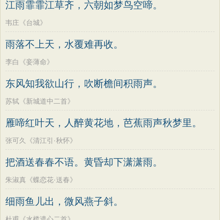
江雨霏霏江草齐，六朝如梦鸟空啼。
韦庄《台城》
雨落不上天，水覆难再收。
李白《妾薄命》
东风知我欲山行，吹断檐间积雨声。
苏轼《新城道中二首》
雁啼红叶天，人醉黄花地，芭蕉雨声秋梦里。
张可久《清江引·秋怀》
把酒送春春不语。黄昏却下潇潇雨。
朱淑真《蝶恋花·送春》
细雨鱼儿出，微风燕子斜。
杜甫《水槛遣心二首》