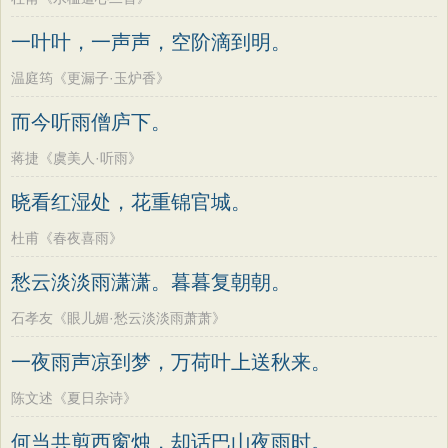
一叶叶，一声声，空阶滴到明。
温庭筠《更漏子·玉炉香》
而今听雨僧庐下。
蒋捷《虞美人·听雨》
晓看红湿处，花重锦官城。
杜甫《春夜喜雨》
愁云淡淡雨潇潇。暮暮复朝朝。
石孝友《眼儿媚·愁云淡淡雨萧萧》
一夜雨声凉到梦，万荷叶上送秋来。
陈文述《夏日杂诗》
何当共剪西窗烛，却话巴山夜雨时。