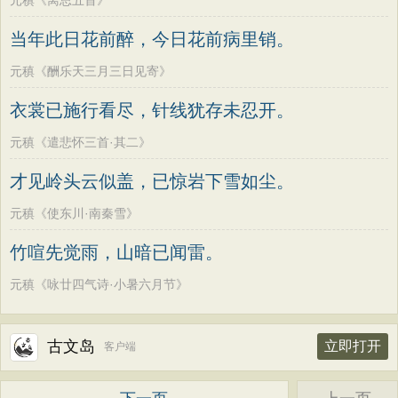
元稹《离思五首》
当年此日花前醉，今日花前病里销。
元稹《酬乐天三月三日见寄》
衣裳已施行看尽，针线犹存未忍开。
元稹《遣悲怀三首·其二》
才见岭头云似盖，已惊岩下雪如尘。
元稹《使东川·南秦雪》
竹喧先觉雨，山暗已闻雷。
元稹《咏廿四气诗·小暑六月节》
古文岛
立即打开
客户端