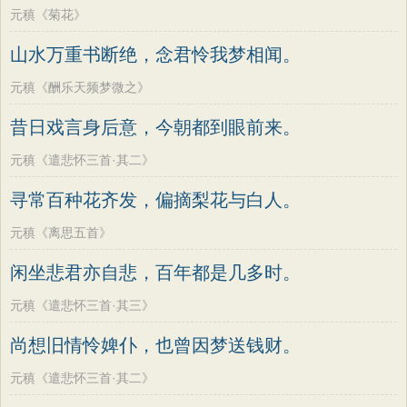
元稹《菊花》
山水万重书断绝，念君怜我梦相闻。
元稹《酬乐天频梦微之》
昔日戏言身后意，今朝都到眼前来。
元稹《遣悲怀三首·其二》
寻常百种花齐发，偏摘梨花与白人。
元稹《离思五首》
闲坐悲君亦自悲，百年都是几多时。
元稹《遣悲怀三首·其三》
尚想旧情怜婢仆，也曾因梦送钱财。
元稹《遣悲怀三首·其二》