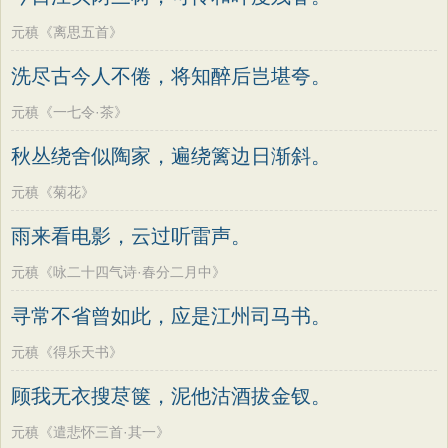
元稹《离思五首》
洗尽古今人不倦，将知醉后岂堪夸。
元稹《一七令·茶》
秋丛绕舍似陶家，遍绕篱边日渐斜。
元稹《菊花》
雨来看电影，云过听雷声。
元稹《咏二十四气诗·春分二月中》
寻常不省曾如此，应是江州司马书。
元稹《得乐天书》
顾我无衣搜荩箧，泥他沽酒拔金钗。
元稹《遣悲怀三首·其一》