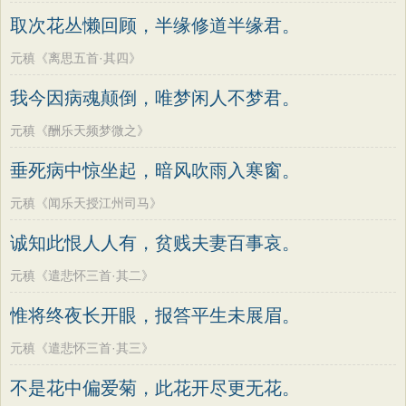
老子
史记
中庸
礼记
尚书
晋书
高适
方干
李峤
赵嘏
贺铸
郑谷
取次花丛懒回顾，半缘修道半缘君。
左传
论衡
管子
说苑
列子
国语
郑燮
张说
张炎
白居易
辛弃疾
元稹《离思五首·其四》
节日
春节
元宵节
寒食节
清明节
李清照
刘禹锡
李商隐
陶渊明
我今因病魂颠倒，唯梦闲人不梦君。
端午节
七夕节
中秋节
重阳节
孟浩然
柳宗元
王安石
欧阳修
元稹《酬乐天频梦微之》
韩非子
罗织经
菜根谭
红楼梦
韦应物
温庭筠
刘长卿
王昌龄
垂死病中惊坐起，暗风吹雨入寒窗。
弟子规
战国策
后汉书
淮南子
杨万里
诸葛亮
范仲淹
陆龟蒙
商君书
水浒传
西游记
元稹《闻乐天授江州司马》
晏几道
周邦彦
杜荀鹤
吴文英
格言联璧
围炉夜话
增广贤文
诚知此恨人人有，贫贱夫妻百事哀。
马致远
皮日休
左丘明
张九龄
吕氏春秋
文心雕龙
醒世恒言
权德舆
黄庭坚
司马迁
皇甫冉
元稹《遣悲怀三首·其二》
警世通言
幼学琼林
小窗幽记
卓文君
文天祥
刘辰翁
陈子昂
惟将终夜长开眼，报答平生未展眉。
三国演义
贞观政要
纳兰性德
元稹《遣悲怀三首·其三》
不是花中偏爱菊，此花开尽更无花。