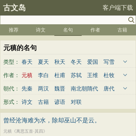
古文岛
客户端下载
推荐
诗文
名句
作者
古籍
元稹的名句
类型：
春天
夏天
秋天
冬天
爱国
写雪
思念
爱情
思乡
离别
月亮
梅花
作者：
元稹
李白
杜甫
苏轼
王维
杜牧
励志
荷花
写雨
友情
感恩
写风
陆游
李煜
元稹
韩愈
岑参
齐己
朝代：
先秦
两汉
魏晋
南北朝
隋代
唐代
西湖
读书
菊花
长江
黄河
竹子
贾岛
柳永
曹操
李贺
曹植
张籍
五代
宋代
金朝
元代
明代
清代
形式：
诗文
古籍
谚语
对联
哲理
泰山
边塞
柳树
写鸟
桃花
孟郊
皎然
许浑
罗隐
贯休
韦庄
老师
母亲
伤感
田园
写云
庐山
屈原
王勃
张祜
王建
晏殊
岳飞
曾经沧海难为水，除却巫山不是云。
山水
星星
荀子
孟子
论语
墨子
姚合
卢纶
秦观
钱起
朱熹
韩偓
元稹《离思五首·其四》