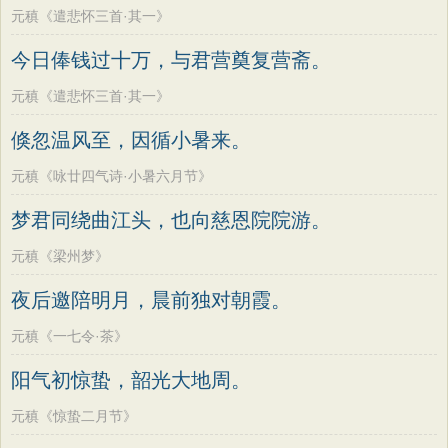
元稹《遣悲怀三首·其一》
今日俸钱过十万，与君营奠复营斋。
元稹《遣悲怀三首·其一》
倏忽温风至，因循小暑来。
元稹《咏廿四气诗·小暑六月节》
梦君同绕曲江头，也向慈恩院院游。
元稹《梁州梦》
夜后邀陪明月，晨前独对朝霞。
元稹《一七令·茶》
阳气初惊蛰，韶光大地周。
元稹《惊蛰二月节》