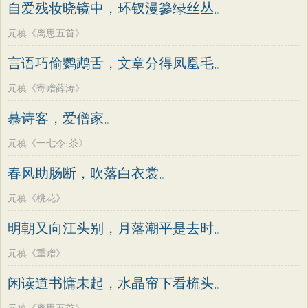
自爱残妆晓镜中，环钗漫篸绿丝丛。
元稹《离思五首》
言语巧偷鹦鹉舌，文章分得凤凰毛。
元稹《寄赠薛涛》
慕诗客，爱僧家。
元稹《一七令·茶》
春风助肠断，吹落白衣裳。
元稹《桃花》
明朝又向江头别，月落潮平是去时。
元稹《重赠》
闲读道书慵未起，水晶帘下看梳头。