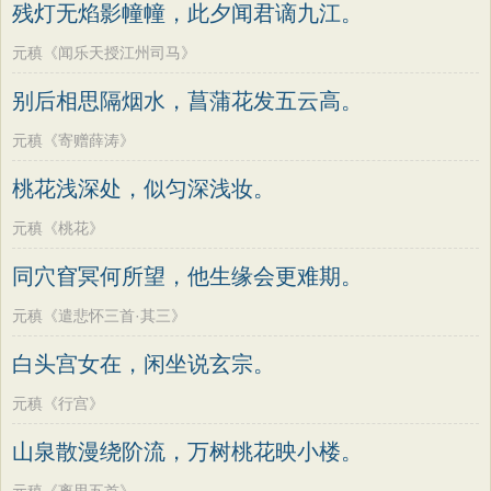
残灯无焰影幢幢，此夕闻君谪九江。
元稹《闻乐天授江州司马》
别后相思隔烟水，菖蒲花发五云高。
元稹《寄赠薛涛》
桃花浅深处，似匀深浅妆。
元稹《桃花》
同穴窅冥何所望，他生缘会更难期。
元稹《遣悲怀三首·其三》
白头宫女在，闲坐说玄宗。
元稹《行宫》
山泉散漫绕阶流，万树桃花映小楼。