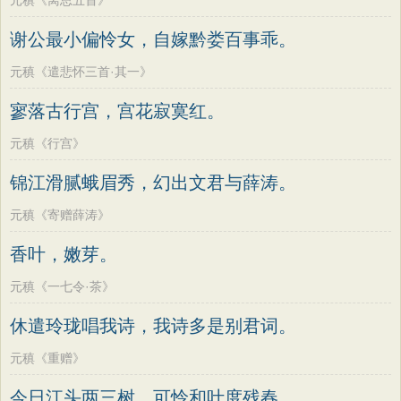
元稹《离思五首》
谢公最小偏怜女，自嫁黔娄百事乖。
元稹《遣悲怀三首·其一》
寥落古行宫，宫花寂寞红。
元稹《行宫》
锦江滑腻蛾眉秀，幻出文君与薛涛。
元稹《寄赠薛涛》
香叶，嫩芽。
元稹《一七令·茶》
休遣玲珑唱我诗，我诗多是别君词。
元稹《重赠》
今日江头两三树，可怜和叶度残春。