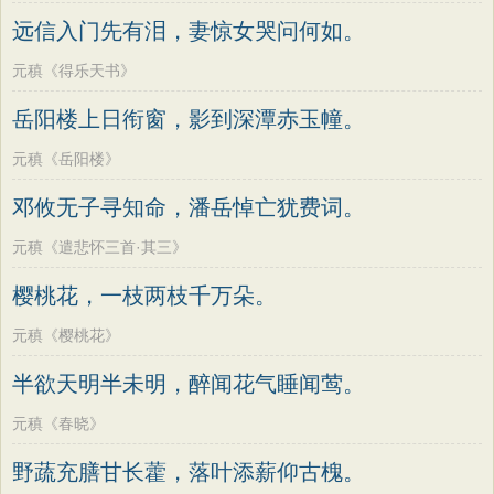
远信入门先有泪，妻惊女哭问何如。
元稹《得乐天书》
岳阳楼上日衔窗，影到深潭赤玉幢。
元稹《岳阳楼》
邓攸无子寻知命，潘岳悼亡犹费词。
元稹《遣悲怀三首·其三》
樱桃花，一枝两枝千万朵。
元稹《樱桃花》
半欲天明半未明，醉闻花气睡闻莺。
元稹《春晓》
野蔬充膳甘长藿，落叶添薪仰古槐。