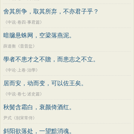
舍其所争，取其所弃，不亦君子乎？
《中说·卷四·事君篇》
暗牖悬蛛网，空梁落燕泥。
薛道衡《昔昔盐》
學者不患才之不贍，而患志之不立。
《中论·上卷·治學》
居而安，动而变，可以佐王矣。
《中说·卷七·述史篇》
秋鬓含霜白，衰颜倚酒红。
尹式《别宋常侍》
斜阳欲落处，一望黯消魂。