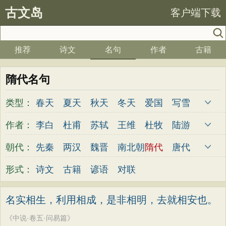
古文岛
客户端下载
推荐
诗文
名句
作者
古籍
隋代名句
类型：
春天
夏天
秋天
冬天
爱国
写雪
思念
爱情
思乡
离别
月亮
梅花
作者：
李白
杜甫
苏轼
王维
杜牧
陆游
励志
荷花
写雨
友情
感恩
写风
李煜
元稹
韩愈
岑参
齐己
贾岛
朝代：
先秦
两汉
魏晋
南北朝
隋代
唐代
西湖
读书
菊花
长江
黄河
竹子
柳永
曹操
李贺
曹植
张籍
孟郊
五代
宋代
金朝
元代
明代
清代
形式：
诗文
古籍
谚语
对联
哲理
泰山
边塞
柳树
写鸟
桃花
皎然
许浑
罗隐
贯休
韦庄
屈原
老师
母亲
伤感
田园
写云
庐山
王勃
张祜
王建
晏殊
岳飞
姚合
名实相生，利用相成，是非相明，去就相安也。
山水
星星
荀子
孟子
论语
墨子
卢纶
秦观
钱起
朱熹
韩偓
高适
《中说·卷五·问易篇》