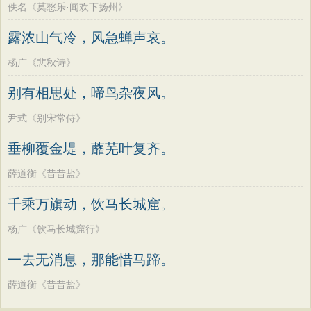
佚名《莫愁乐·闻欢下扬州》
露浓山气冷，风急蝉声哀。
杨广《悲秋诗》
别有相思处，啼鸟杂夜风。
尹式《别宋常侍》
垂柳覆金堤，蘼芜叶复齐。
薛道衡《昔昔盐》
千乘万旗动，饮马长城窟。
杨广《饮马长城窟行》
一去无消息，那能惜马蹄。
薛道衡《昔昔盐》