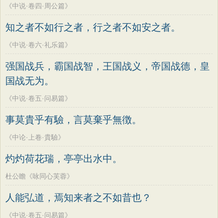
《中说·卷四·周公篇》
知之者不如行之者，行之者不如安之者。
《中说·卷六·礼乐篇》
强国战兵，霸国战智，王国战义，帝国战德，皇
国战无为。
《中说·卷五·问易篇》
事莫貴乎有驗，言莫棄乎無徴。
《中论·上卷·貴驗》
灼灼荷花瑞，亭亭出水中。
杜公瞻《咏同心芙蓉》
人能弘道，焉知来者之不如昔也？
《中说·卷五·问易篇》