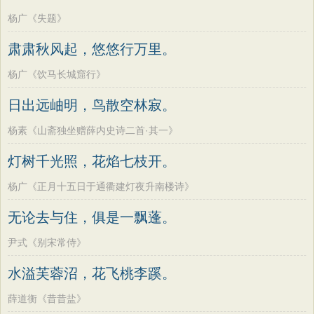
杨广《失题》
肃肃秋风起，悠悠行万里。
杨广《饮马长城窟行》
日出远岫明，鸟散空林寂。
杨素《山斋独坐赠薛内史诗二首·其一》
灯树千光照，花焰七枝开。
杨广《正月十五日于通衢建灯夜升南楼诗》
无论去与住，俱是一飘蓬。
尹式《别宋常侍》
水溢芙蓉沼，花飞桃李蹊。
薛道衡《昔昔盐》