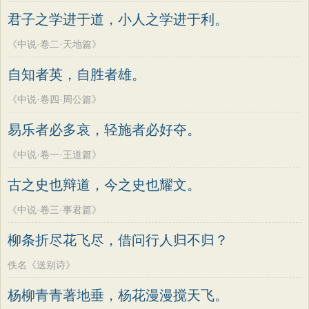
老子
史记
中庸
礼记
尚书
晋书
方干
李峤
赵嘏
贺铸
郑谷
郑燮
君子之学进于道，小人之学进于利。
左传
论衡
管子
说苑
列子
国语
张说
张炎
白居易
辛弃疾
李清照
《中说·卷二·天地篇》
节日
春节
元宵节
寒食节
清明节
刘禹锡
李商隐
陶渊明
孟浩然
自知者英，自胜者雄。
端午节
七夕节
中秋节
重阳节
柳宗元
王安石
欧阳修
韦应物
《中说·卷四·周公篇》
韩非子
罗织经
菜根谭
红楼梦
温庭筠
刘长卿
王昌龄
杨万里
易乐者必多哀，轻施者必好夺。
弟子规
战国策
后汉书
淮南子
诸葛亮
范仲淹
陆龟蒙
晏几道
商君书
水浒传
西游记
《中说·卷一·王道篇》
周邦彦
杜荀鹤
吴文英
马致远
格言联璧
围炉夜话
增广贤文
古之史也辩道，今之史也耀文。
皮日休
左丘明
张九龄
权德舆
吕氏春秋
文心雕龙
醒世恒言
黄庭坚
司马迁
皇甫冉
卓文君
《中说·卷三·事君篇》
警世通言
幼学琼林
小窗幽记
文天祥
刘辰翁
陈子昂
柳条折尽花飞尽，借问行人归不归？
三国演义
贞观政要
纳兰性德
佚名《送别诗》
杨柳青青著地垂，杨花漫漫搅天飞。