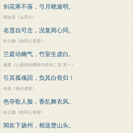
剑花寒不落，弓月晓逾明。
明余庆《从军行》
名莲自可念，况复两心同。
杜公瞻《咏同心芙蓉》
兰庭动幽气，竹室生虚白。
杨素《山斋独坐赠薛内史诗二首·其一》
引其孤魂回，负其白骨归！
佚名《挽舟者歌》
色夺歌人脸，香乱舞衣风。
杜公瞻《咏同心芙蓉》
闻欢下扬州，相送楚山头。