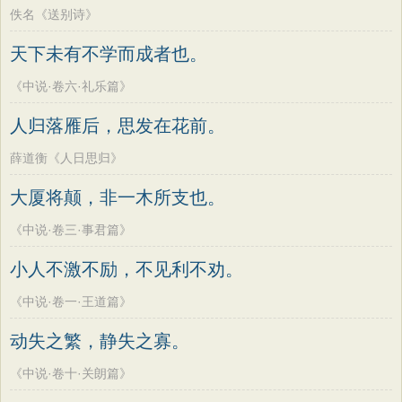
佚名《送别诗》
天下未有不学而成者也。
《中说·卷六·礼乐篇》
人归落雁后，思发在花前。
薛道衡《人日思归》
大厦将颠，非一木所支也。
《中说·卷三·事君篇》
小人不激不励，不见利不劝。
《中说·卷一·王道篇》
动失之繁，静失之寡。
《中说·卷十·关朗篇》