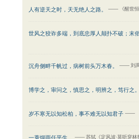
——
《醒世恒
人有逆天之时，天无绝人之路。
世风之狡诈多端，到底忠厚人颠扑不破；末
——
刘
沉舟侧畔千帆过，病树前头万木春。
博学之，审问之，慎思之，明辨之，笃行之
——
岁不寒无以知松柏，事不难无以知君子
——
苏轼《定风波·莫听穿林
一蓑烟雨任平生。