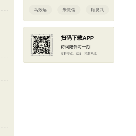
马致远
朱敦儒
顾炎武
扫码下载APP
诗词陪伴每一刻
支持安卓、IOS、鸿蒙系统