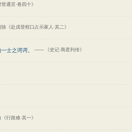
警世通言·卷四十》
则徐《赴戍登程口占示家人·其二》
——
《史记·商君列传》
如一士之谔谔。
白《行路难·其一》