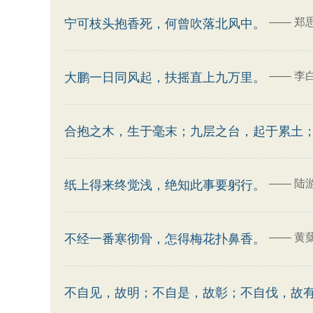
——
郑
宁可枝头抱香死，何曾吹落北风中。
——
李
大鹏一日同风起，扶摇直上九万里。
合抱之木，生于毫末；九层之台，起于累土
——
陆
纸上得来终觉浅，绝知此事要躬行。
——
黄
不经一番寒彻骨，怎得梅花扑鼻香。
不自见，故明；不自是，故彰；不自伐，故