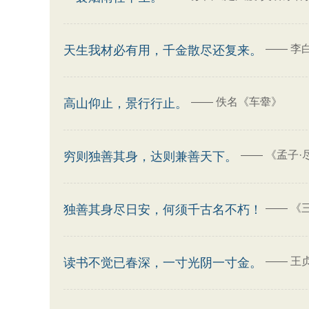
——
李
天生我材必有用，千金散尽还复来。
——
佚名《车舝》
高山仰止，景行行止。
——
《孟子·
穷则独善其身，达则兼善天下。
——
《
独善其身尽日安，何须千古名不朽！
——
王
读书不觉已春深，一寸光阴一寸金。