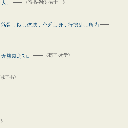
——
《隋书·列传·卷十一》
其大。
——
其筋骨，饿其体肤，空乏其身，行拂乱其所为
——
《荀子·劝学》
，无赫赫之功。
《诫子书》
篇》