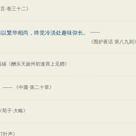
言·卷三十二》
——
俗以繁华相尚，终觉冷淡处趣味弥长。
《围炉夜话·第八九则
禹锡《酬乐天扬州初逢席上见赠》
——
《中庸·第二十章》
。
《荀子·大略》
打叶声》