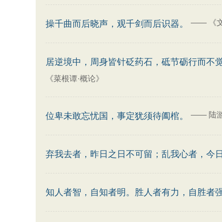
——
《
操千曲而后晓声，观千剑而后识器。
居逆境中，周身皆针砭药石，砥节砺行而不
《菜根谭·概论》
——
陆
位卑未敢忘忧国，事定犹须待阖棺。
弃我去者，昨日之日不可留；乱我心者，今
知人者智，自知者明。胜人者有力，自胜者