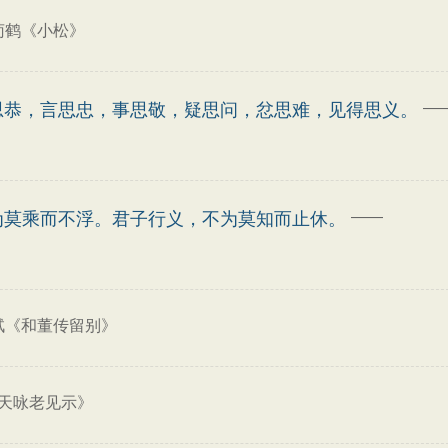
荀鹤《小松》
—
思恭，言思忠，事思敬，疑思问，忿思难，见得思义。
——
为莫乘而不浮。君子行义，不为莫知而止休。
轼《和董传留别》
天咏老见示》