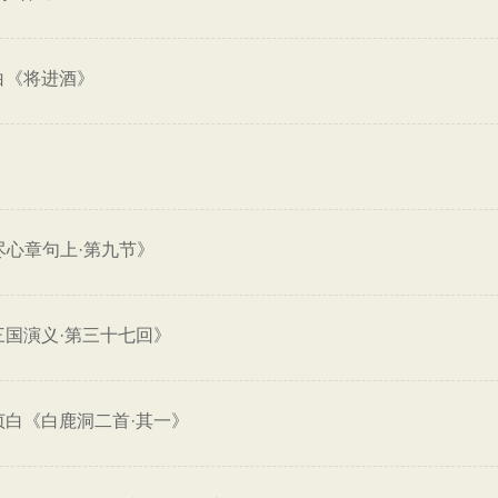
白《将进酒》
尽心章句上·第九节》
三国演义·第三十七回》
贞白《白鹿洞二首·其一》