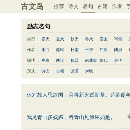
古文岛
推荐
诗文
名句
古籍
作者
励志名句
类型：
春天
夏天
秋天
冬天
爱国
写雪
友情
感恩
写风
西湖
读书
菊花
作者：
李白
苏轼
杜甫
王维
屈原
陆游
老师
母亲
伤感
田园
写云
庐山
曹植
高适
王勃
岳飞
朱熹
岑参
朝代：
先秦
两汉
魏晋
南北朝
隋代
唐代
左传
荀子
礼记
尚书
汉书
墨子
鲍照
张岱
李益
苏洵
贾岛
于谦
形式：
诗文
古籍
谚语
对联
端午节
七夕节
中秋节
重阳节
菜根谭
陶渊明
孟浩然
刘禹锡
诸葛亮
欧阳修
后汉书
商君书
增广贤文
资治通鉴
孙
谢灵运
文天祥
柳宗元
曾国藩
韦应物
吕氏春秋
幼学琼林
警世通言
卢照邻
陈子昂
周邦彦
张九龄
骆宾王
休对故人思故国，且将新火试新茶。诗酒趁
司马相如
——
我见青山多妩媚，料青山见我应如是。