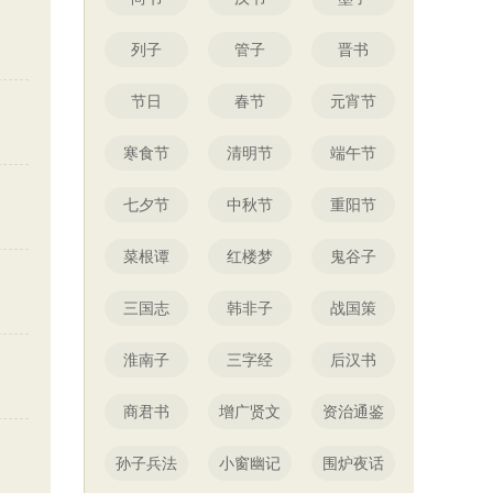
列子
管子
晋书
节日
春节
元宵节
寒食节
清明节
端午节
七夕节
中秋节
重阳节
菜根谭
红楼梦
鬼谷子
三国志
韩非子
战国策
淮南子
三字经
后汉书
商君书
增广贤文
资治通鉴
孙子兵法
小窗幽记
围炉夜话