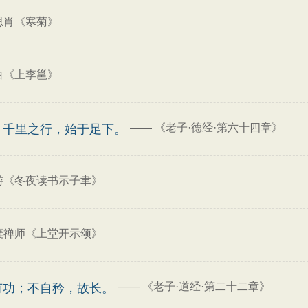
思肖《寒菊》
白《上李邕》
——
《老子·德经·第六十四章》
；千里之行，始于足下。
游《冬夜读书示子聿》
蘖禅师《上堂开示颂》
——
《老子·道经·第二十二章》
有功；不自矜，故长。