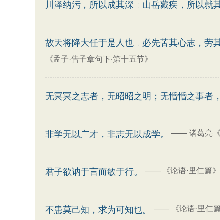
川泽纳污，所以成其深；山岳藏疾，所以就
故天将降大任于是人也，必先苦其心志，劳
《孟子·告子章句下·第十五节》
无冥冥之志者，无昭昭之明；无惛惛之事者
——
诸葛亮
非学无以广才，非志无以成学。
——
《论语·里仁篇》
君子欲讷于言而敏于行。
——
《论语·里仁
不患莫己知，求为可知也。