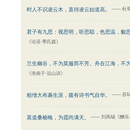
——
杜
时人不识凌云木，直待凌云始道高。
君子有九思：视思明，听思聪，色思温，貌
《论语·季氏篇》
兰生幽谷，不为莫服而不芳。舟在江海，不
《淮南子·说山训》
——
苏
粗缯大布裹生涯，腹有诗书气自华。
——
刘禹锡《酬乐
莫道桑榆晚，为霞尚满天。