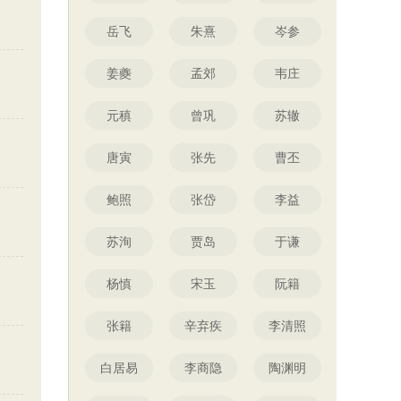
岳飞
朱熹
岑参
姜夔
孟郊
韦庄
元稹
曾巩
苏辙
唐寅
张先
曹丕
鲍照
张岱
李益
苏洵
贾岛
于谦
杨慎
宋玉
阮籍
张籍
辛弃疾
李清照
白居易
李商隐
陶渊明