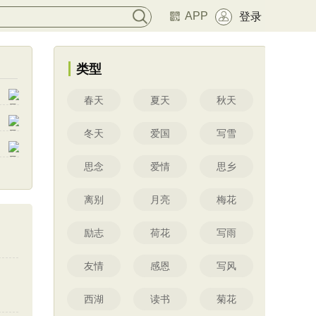
APP
登录
类型
春天
夏天
秋天
冬天
爱国
写雪
思念
爱情
思乡
离别
月亮
梅花
励志
荷花
写雨
友情
感恩
写风
西湖
读书
菊花