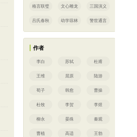
格言联璧
文心雕龙
三国演义
吕氏春秋
幼学琼林
警世通言
作者
李白
苏轼
杜甫
王维
屈原
陆游
荀子
韩愈
曹操
杜牧
李贺
李煜
柳永
晏殊
秦观
曹植
高适
王勃