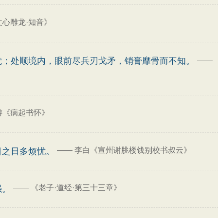
文心雕龙·知音》
——
觉；处顺境内，眼前尽兵刃戈矛，销膏靡骨而不知。
游《病起书怀》
——
李白《宣州谢脁楼饯别校书叔云》
日之日多烦忧。
——
《老子·道经·第三十三章》
强。