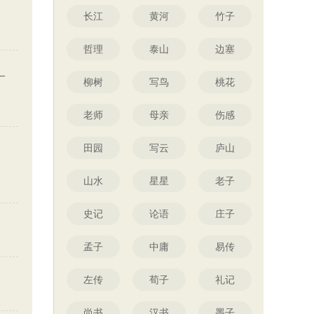
长江
黄河
竹子
哲理
泰山
边塞
—
柳树
写鸟
桃花
老师
母亲
伤感
田园
写云
庐山
山水
星星
老子
史记
论语
庄子
孟子
中庸
易传
左传
荀子
礼记
尚书
汉书
墨子