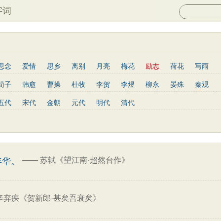
字词
思念
爱情
思乡
离别
月亮
梅花
励志
荷花
写雨
长江
黄河
竹子
哲理
泰山
边塞
柳树
写鸟
桃花
荀子
韩愈
曹操
杜牧
李贺
李煜
柳永
晏殊
秦观
山水
星星
老子
史记
论语
庄子
孟子
中庸
易传
姜夔
孟郊
韦庄
元稹
曾巩
苏辙
唐寅
张先
曹丕
五代
宋代
金朝
元代
明代
清代
列子
管子
晋书
节日
春节
元宵节
寒食节
清明节
杨慎
宋玉
阮籍
张籍
辛弃疾
李清照
白居易
李商隐
红楼梦
鬼谷子
三国志
韩非子
战国策
淮南子
三字经
王安石
范仲淹
杨万里
黄庭坚
王昌龄
龚自珍
温庭筠
子兵法
小窗幽记
围炉夜话
格言联璧
文心雕龙
三国演义
刘长卿
司马光
晏几道
司马迁
元好问
曹雪芹
范成大
王守仁
关汉卿
马致远
朱敦儒
顾炎武
纳兰性德
——
苏轼《望江南·超然台作》
年华。
辛弃疾《贺新郎·甚矣吾衰矣》