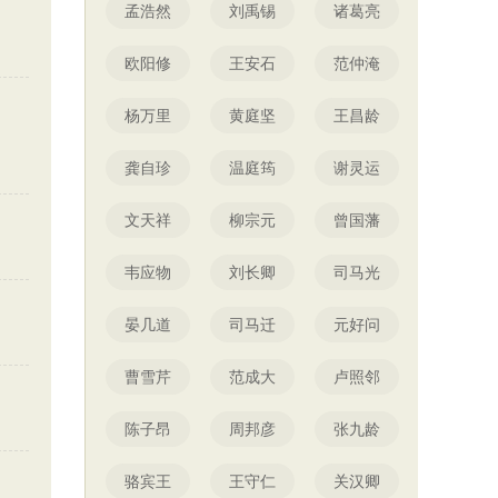
孟浩然
刘禹锡
诸葛亮
欧阳修
王安石
范仲淹
杨万里
黄庭坚
王昌龄
》
龚自珍
温庭筠
谢灵运
文天祥
柳宗元
曾国藩
韦应物
刘长卿
司马光
晏几道
司马迁
元好问
曹雪芹
范成大
卢照邻
陈子昂
周邦彦
张九龄
骆宾王
王守仁
关汉卿