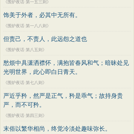
《围炉夜话·第一五三则》
饰美于外者，必其中无所有。
《围炉夜话·第一八八则》
但责己，不责人，此远怨之道也
《围炉夜话·第八五则》
愁烦中具潇洒襟怀，满抱皆春风和气；暗昧处见
光明世界，此心即白日青天。
《围炉夜话·第七八则》
严近乎矜，然严是正气，矜是乖气；故持身贵
严，而不可矜。
《围炉夜话·第四三则》
末俗以繁华相尚，终觉冷淡处趣味弥长。