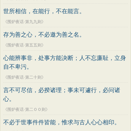
世所相信，在能行，不在能言。
《围炉夜话·第九九则》
存为善之心，不必邀为善之名。
《围炉夜话·第五五则》
心能辨事非，处事方能决断；人不忘廉耻，立身
自不卑污。
《围炉夜话·第二十则》
言不可尽信，必揆诸理；事未可遽行，必问诸
心。
《围炉夜话·第二ＯＯ则》
不必于世事件件皆能，惟求与古人心心相印。