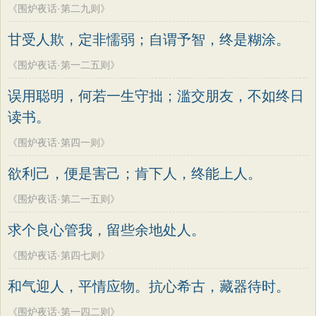
《围炉夜话·第二九则》
甘受人欺，定非懦弱；自谓予智，终是糊涂。
《围炉夜话·第一二五则》
误用聪明，何若一生守拙；滥交朋友，不如终日
读书。
《围炉夜话·第四一则》
欲利己，便是害己；肯下人，终能上人。
《围炉夜话·第二一五则》
求个良心管我，留些余地处人。
《围炉夜话·第四七则》
和气迎人，平情应物。抗心希古，藏器待时。
《围炉夜话·第一四二则》