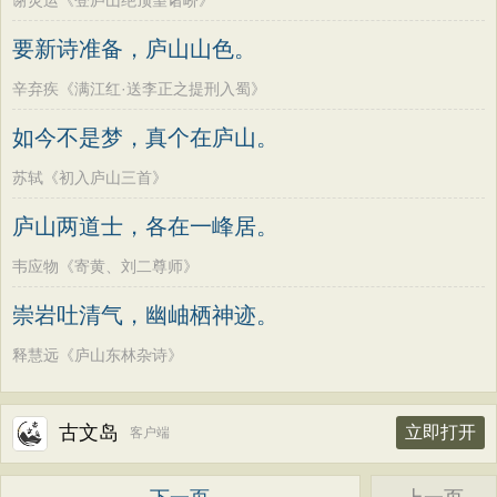
谢灵运《登庐山绝顶望诸峤》
要新诗准备，庐山山色。
辛弃疾《满江红·送李正之提刑入蜀》
如今不是梦，真个在庐山。
苏轼《初入庐山三首》
庐山两道士，各在一峰居。
韦应物《寄黄、刘二尊师》
崇岩吐清气，幽岫栖神迹。
释慧远《庐山东林杂诗》
古文岛
立即打开
客户端