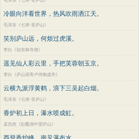
毛泽东《七律·登庐山》
冷眼向洋看世界，热风吹雨洒江天。
毛泽东《七律·登庐山》
笑别庐山远，何烦过虎溪。
李白《别东林寺僧》
遥见仙人彩云里，手把芙蓉朝玉京。
李白《庐山谣寄卢侍御虚舟》
云横九派浮黄鹤，浪下三吴起白烟。
毛泽东《七律·登庐山》
香炉初上日，瀑水喷成虹。
孟浩然《彭蠡湖中望庐山》
西登香炉峰，南见瀑布水。