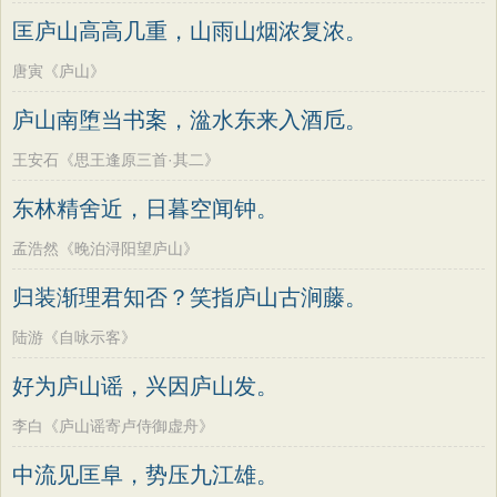
匡庐山高高几重，山雨山烟浓复浓。
唐寅《庐山》
庐山南堕当书案，湓水东来入酒卮。
王安石《思王逢原三首·其二》
东林精舍近，日暮空闻钟。
孟浩然《晚泊浔阳望庐山》
归装渐理君知否？笑指庐山古涧藤。
陆游《自咏示客》
好为庐山谣，兴因庐山发。
李白《庐山谣寄卢侍御虚舟》
中流见匡阜，势压九江雄。