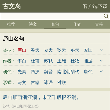
古文岛
客户端下载
推荐
诗文
名句
作者
古籍
庐山名句
类型：
庐山
春天
夏天
秋天
冬天
爱国
写雪
思念
爱情
思乡
离别
月亮
作者：
李白
杜甫
苏轼
王维
杜牧
陆游
梅花
励志
荷花
写雨
友情
感恩
李煜
元稹
韩愈
岑参
齐己
贾岛
朝代：
先秦
两汉
魏晋
南北朝
隋代
唐代
写风
西湖
读书
菊花
长江
黄河
柳永
曹操
李贺
曹植
张籍
孟郊
五代
宋代
金朝
元代
明代
清代
形式：
诗文
古籍
谚语
对联
竹子
哲理
泰山
边塞
柳树
写鸟
皎然
许浑
罗隐
贯休
韦庄
屈原
桃花
老师
母亲
伤感
田园
写云
王勃
张祜
王建
晏殊
岳飞
姚合
庐山烟雨浙江潮，未至千般恨不消。
庐山
山水
星星
荀子
孟子
论语
卢纶
秦观
钱起
朱熹
韩偓
高适
苏轼《庐山烟雨浙江潮》