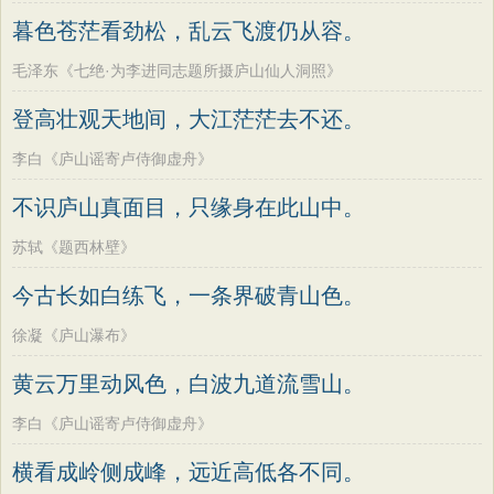
墨子
老子
史记
中庸
礼记
尚书
方干
李峤
赵嘏
贺铸
郑谷
郑燮
暮色苍茫看劲松，乱云飞渡仍从容。
晋书
左传
论衡
管子
说苑
列子
张说
张炎
白居易
辛弃疾
李清照
毛泽东《七绝·为李进同志题所摄庐山仙人洞照》
国语
节日
春节
元宵节
寒食节
刘禹锡
李商隐
陶渊明
孟浩然
登高壮观天地间，大江茫茫去不还。
清明节
端午节
七夕节
中秋节
柳宗元
王安石
欧阳修
韦应物
李白《庐山谣寄卢侍御虚舟》
重阳节
韩非子
罗织经
菜根谭
温庭筠
刘长卿
王昌龄
杨万里
不识庐山真面目，只缘身在此山中。
红楼梦
弟子规
战国策
后汉书
诸葛亮
范仲淹
陆龟蒙
晏几道
淮南子
商君书
水浒传
西游记
苏轼《题西林壁》
周邦彦
杜荀鹤
吴文英
马致远
格言联璧
围炉夜话
增广贤文
今古长如白练飞，一条界破青山色。
皮日休
左丘明
张九龄
权德舆
吕氏春秋
文心雕龙
醒世恒言
黄庭坚
司马迁
皇甫冉
卓文君
徐凝《庐山瀑布》
警世通言
幼学琼林
小窗幽记
文天祥
刘辰翁
陈子昂
黄云万里动风色，白波九道流雪山。
三国演义
贞观政要
纳兰性德
李白《庐山谣寄卢侍御虚舟》
横看成岭侧成峰，远近高低各不同。