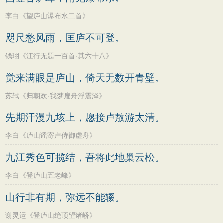
李白《望庐山瀑布水二首》
咫尺愁风雨，匡庐不可登。
钱珝《江行无题一百首·其六十八》
觉来满眼是庐山，倚天无数开青壁。
苏轼《归朝欢·我梦扁舟浮震泽》
先期汗漫九垓上，愿接卢敖游太清。
李白《庐山谣寄卢侍御虚舟》
九江秀色可揽结，吾将此地巢云松。
李白《登庐山五老峰》
山行非有期，弥远不能辍。
谢灵运《登庐山绝顶望诸峤》