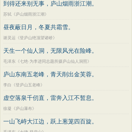
到得还来别无事，庐山烟雨浙江潮。
苏轼《庐山烟雨浙江潮》
昼夜蔽日月，冬夏共霜雪。
谢灵运《登庐山绝顶望诸峤》
天生一个仙人洞，无限风光在险峰。
毛泽东《七绝·为李进同志题所摄庐山仙人洞照》
庐山东南五老峰，青天削出金芙蓉。
李白《登庐山五老峰》
虚空落泉千仞直，雷奔入江不暂息。
徐凝《庐山瀑布》
一山飞峙大江边，跃上葱茏四百旋。