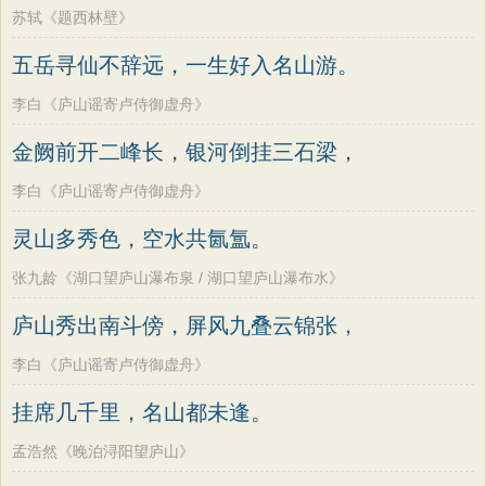
苏轼《题西林壁》
五岳寻仙不辞远，一生好入名山游。
李白《庐山谣寄卢侍御虚舟》
金阙前开二峰长，银河倒挂三石梁，
李白《庐山谣寄卢侍御虚舟》
灵山多秀色，空水共氤氲。
张九龄《湖口望庐山瀑布泉 / 湖口望庐山瀑布水》
庐山秀出南斗傍，屏风九叠云锦张，
李白《庐山谣寄卢侍御虚舟》
挂席几千里，名山都未逢。
孟浩然《晚泊浔阳望庐山》