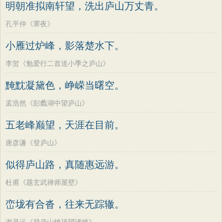
明朝准拟南轩望，洗出庐山万丈青。
孔平仲《霁夜》
小雁过炉峰，影落楚水下。
李贺《勉爱行二首送小季之庐山》
黤黕凝黛色，峥嵘当曙空。
孟浩然《彭蠡湖中望庐山》
五老峰巅望，天涯在目前。
唐彦谦《登庐山》
似得庐山路，真随惠远游。
杜甫《题玄武禅师屋壁》
峦垅有合沓，往来无踪辙。