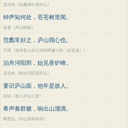
孟浩然《彭蠡湖中望庐山》
钟声知何处，苍苍树里闻。
徐凝《庐山独夜》
范蠡常好之，庐山我心也。
王维《送张舍人佐江州同薛璩十韵（走笔成）》
泊舟浔阳郭，始见香炉峰。
孟浩然《晚泊浔阳望庐山》
要识庐山面，他年是故人。
苏轼《初入庐山三首》
希声奏群籁，响出山溜滴。
释慧远《庐山东林杂诗》