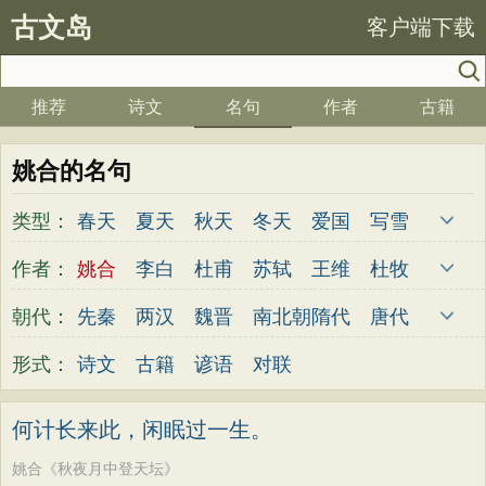
古文岛
客户端下载
推荐
诗文
名句
作者
古籍
姚合的名句
类型：
春天
夏天
秋天
冬天
爱国
写雪
思念
爱情
思乡
离别
月亮
梅花
作者：
姚合
李白
杜甫
苏轼
王维
杜牧
励志
荷花
写雨
友情
感恩
写风
陆游
李煜
元稹
韩愈
岑参
齐己
朝代：
先秦
两汉
魏晋
南北朝
隋代
唐代
西湖
读书
菊花
长江
黄河
竹子
贾岛
柳永
曹操
李贺
曹植
张籍
五代
宋代
金朝
元代
明代
清代
形式：
诗文
古籍
谚语
对联
哲理
泰山
边塞
柳树
写鸟
桃花
孟郊
皎然
许浑
罗隐
贯休
韦庄
老师
母亲
伤感
田园
写云
庐山
屈原
王勃
张祜
王建
晏殊
岳飞
何计长来此，闲眠过一生。
山水
星星
荀子
孟子
论语
墨子
姚合
卢纶
秦观
钱起
朱熹
韩偓
姚合《秋夜月中登天坛》