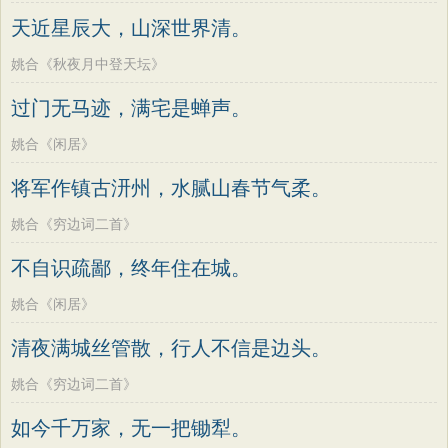
老子
史记
中庸
礼记
尚书
晋书
高适
方干
李峤
赵嘏
贺铸
郑谷
天近星辰大，山深世界清。
左传
论衡
管子
说苑
列子
国语
郑燮
张说
张炎
白居易
辛弃疾
姚合《秋夜月中登天坛》
节日
春节
元宵节
寒食节
清明节
李清照
刘禹锡
李商隐
陶渊明
过门无马迹，满宅是蝉声。
端午节
七夕节
中秋节
重阳节
孟浩然
柳宗元
王安石
欧阳修
姚合《闲居》
韩非子
罗织经
菜根谭
红楼梦
韦应物
温庭筠
刘长卿
王昌龄
将军作镇古汧州，水腻山春节气柔。
弟子规
战国策
后汉书
淮南子
杨万里
诸葛亮
范仲淹
陆龟蒙
商君书
水浒传
西游记
姚合《穷边词二首》
晏几道
周邦彦
杜荀鹤
吴文英
格言联璧
围炉夜话
增广贤文
不自识疏鄙，终年住在城。
马致远
皮日休
左丘明
张九龄
吕氏春秋
文心雕龙
醒世恒言
权德舆
黄庭坚
司马迁
皇甫冉
姚合《闲居》
警世通言
幼学琼林
小窗幽记
卓文君
文天祥
刘辰翁
陈子昂
清夜满城丝管散，行人不信是边头。
三国演义
贞观政要
纳兰性德
姚合《穷边词二首》
如今千万家，无一把锄犁。