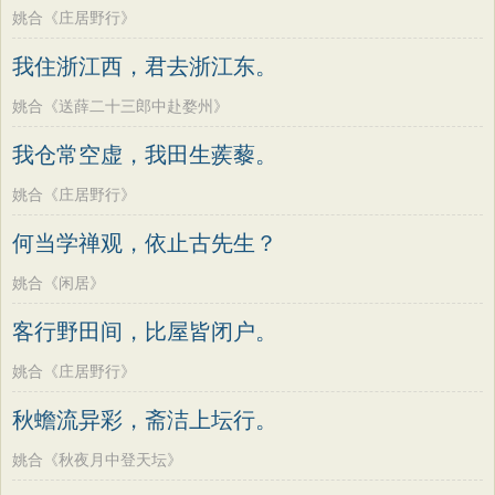
姚合《庄居野行》
我住浙江西，君去浙江东。
姚合《送薛二十三郎中赴婺州》
我仓常空虚，我田生蒺藜。
姚合《庄居野行》
何当学禅观，依止古先生？
姚合《闲居》
客行野田间，比屋皆闭户。
姚合《庄居野行》
秋蟾流异彩，斋洁上坛行。
姚合《秋夜月中登天坛》