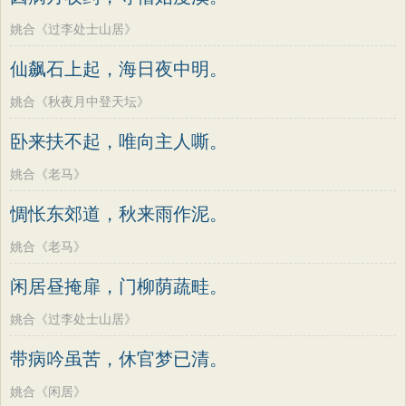
姚合《过李处士山居》
仙飙石上起，海日夜中明。
姚合《秋夜月中登天坛》
卧来扶不起，唯向主人嘶。
姚合《老马》
惆怅东郊道，秋来雨作泥。
姚合《老马》
闲居昼掩扉，门柳荫蔬畦。
姚合《过李处士山居》
带病吟虽苦，休官梦已清。
姚合《闲居》