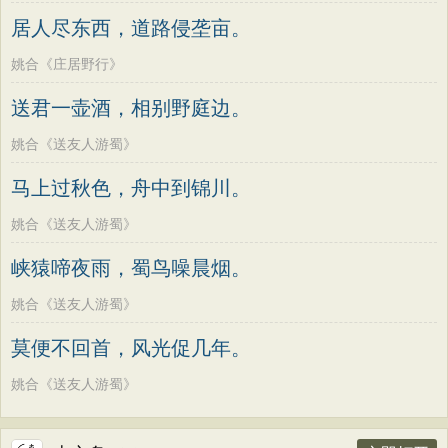
居人尽东西，道路侵垄亩。
姚合《庄居野行》
送君一壶酒，相别野庭边。
姚合《送友人游蜀》
马上过秋色，舟中到锦川。
姚合《送友人游蜀》
峡猿啼夜雨，蜀鸟噪晨烟。
姚合《送友人游蜀》
莫便不回首，风光促几年。
姚合《送友人游蜀》