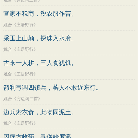
姚合《穷边词二首》
官家不税商，税农服作苦。
姚合《庄居野行》
采玉上山颠，探珠入水府。
姚合《庄居野行》
古来一人耕，三人食犹饥。
姚合《庄居野行》
箭利弓调四镇兵，蕃人不敢近东行。
姚合《穷边词二首》
边兵索衣食，此物同泥土。
姚合《庄居野行》
因病方收药，寻僧始度溪。