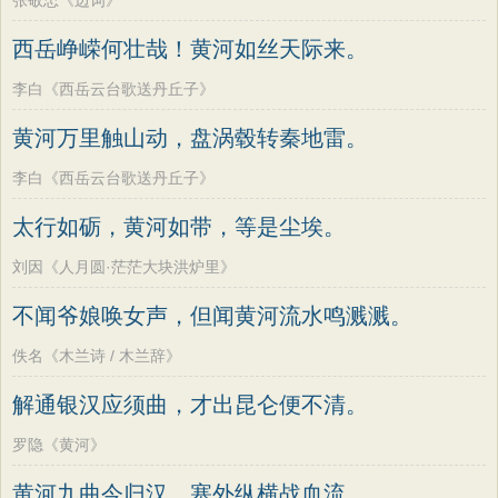
张敬忠《边词》
西岳峥嵘何壮哉！黄河如丝天际来。
李白《西岳云台歌送丹丘子》
黄河万里触山动，盘涡毂转秦地雷。
李白《西岳云台歌送丹丘子》
太行如砺，黄河如带，等是尘埃。
刘因《人月圆·茫茫大块洪炉里》
不闻爷娘唤女声，但闻黄河流水鸣溅溅。
佚名《木兰诗 / 木兰辞》
解通银汉应须曲，才出昆仑便不清。
罗隐《黄河》
黄河九曲今归汉，塞外纵横战血流。