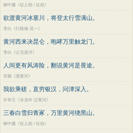
柳中庸《征人怨 / 征怨》
欲渡黄河冰塞川，将登太行雪满山。
李白《行路难·其一》
黄河西来决昆仑，咆哮万里触龙门。
李白《公无渡河》
人间更有风涛险，翻说黄河是畏途。
宋琬《渡黄河》
我欲乘槎，直穷银汉，问津深入。
许有壬《水龙吟·过黄河》
三春白雪归青冢，万里黄河绕黑山。
柳中庸《征人怨 / 征怨》