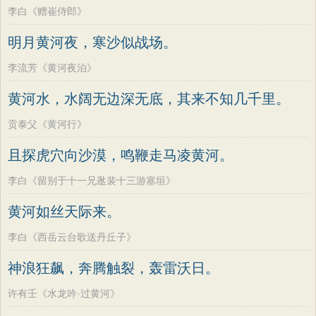
李白《赠崔侍郎》
明月黄河夜，寒沙似战场。
李流芳《黄河夜泊》
黄河水，水阔无边深无底，其来不知几千里。
贡泰父《黄河行》
且探虎穴向沙漠，鸣鞭走马凌黄河。
李白《留别于十一兄逖裴十三游塞垣》
黄河如丝天际来。
李白《西岳云台歌送丹丘子》
神浪狂飙，奔腾触裂，轰雷沃日。
许有壬《水龙吟·过黄河》