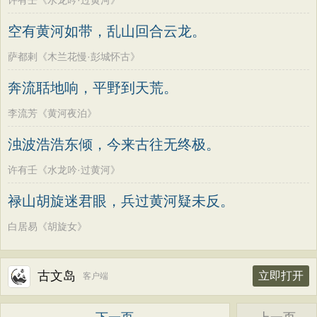
许有壬《水龙吟·过黄河》
空有黄河如带，乱山回合云龙。
萨都剌《木兰花慢·彭城怀古》
奔流聒地响，平野到天荒。
李流芳《黄河夜泊》
浊波浩浩东倾，今来古往无终极。
许有壬《水龙吟·过黄河》
禄山胡旋迷君眼，兵过黄河疑未反。
白居易《胡旋女》
古文岛
立即打开
客户端