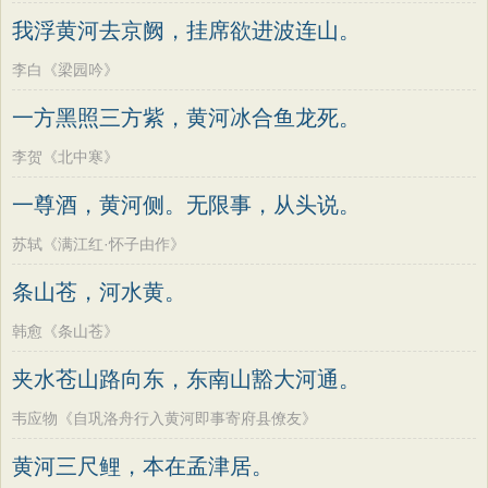
我浮黄河去京阙，挂席欲进波连山。
李白《梁园吟》
一方黑照三方紫，黄河冰合鱼龙死。
李贺《北中寒》
一尊酒，黄河侧。无限事，从头说。
苏轼《满江红·怀子由作》
条山苍，河水黄。
韩愈《条山苍》
夹水苍山路向东，东南山豁大河通。
韦应物《自巩洛舟行入黄河即事寄府县僚友》
黄河三尺鲤，本在孟津居。