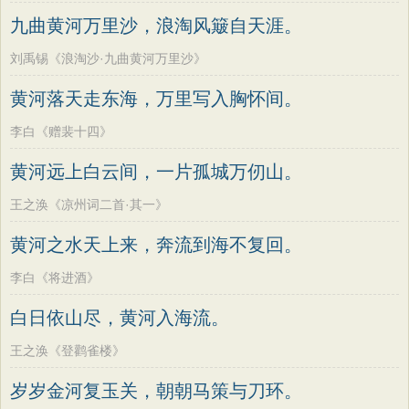
墨子
老子
史记
中庸
礼记
尚书
方干
李峤
赵嘏
贺铸
郑谷
郑燮
九曲黄河万里沙，浪淘风簸自天涯。
晋书
左传
论衡
管子
说苑
列子
张说
张炎
白居易
辛弃疾
李清照
刘禹锡《浪淘沙·九曲黄河万里沙》
国语
节日
春节
元宵节
寒食节
刘禹锡
李商隐
陶渊明
孟浩然
黄河落天走东海，万里写入胸怀间。
清明节
端午节
七夕节
中秋节
柳宗元
王安石
欧阳修
韦应物
李白《赠裴十四》
重阳节
韩非子
罗织经
菜根谭
温庭筠
刘长卿
王昌龄
杨万里
黄河远上白云间，一片孤城万仞山。
红楼梦
弟子规
战国策
后汉书
诸葛亮
范仲淹
陆龟蒙
晏几道
淮南子
商君书
水浒传
西游记
王之涣《凉州词二首·其一》
周邦彦
杜荀鹤
吴文英
马致远
格言联璧
围炉夜话
增广贤文
黄河之水天上来，奔流到海不复回。
皮日休
左丘明
张九龄
权德舆
吕氏春秋
文心雕龙
醒世恒言
黄庭坚
司马迁
皇甫冉
卓文君
李白《将进酒》
警世通言
幼学琼林
小窗幽记
文天祥
刘辰翁
陈子昂
白日依山尽，黄河入海流。
三国演义
贞观政要
纳兰性德
王之涣《登鹳雀楼》
岁岁金河复玉关，朝朝马策与刀环。