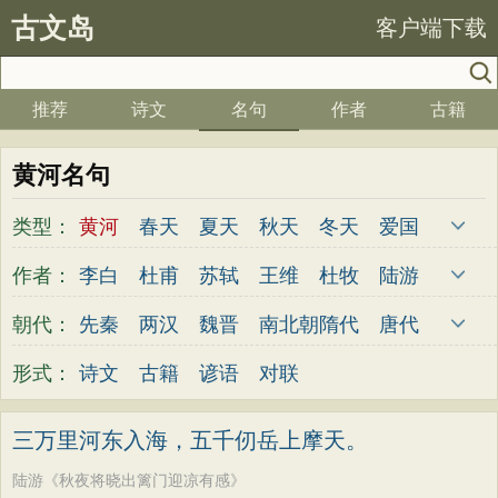
古文岛
客户端下载
推荐
诗文
名句
作者
古籍
黄河名句
类型：
黄河
春天
夏天
秋天
冬天
爱国
写雪
思念
爱情
思乡
离别
月亮
作者：
李白
杜甫
苏轼
王维
杜牧
陆游
梅花
励志
荷花
写雨
友情
感恩
李煜
元稹
韩愈
岑参
齐己
贾岛
朝代：
先秦
两汉
魏晋
南北朝
隋代
唐代
写风
西湖
读书
菊花
长江
黄河
柳永
曹操
李贺
曹植
张籍
孟郊
五代
宋代
金朝
元代
明代
清代
形式：
诗文
古籍
谚语
对联
竹子
哲理
泰山
边塞
柳树
写鸟
皎然
许浑
罗隐
贯休
韦庄
屈原
桃花
老师
母亲
伤感
田园
写云
王勃
张祜
王建
晏殊
岳飞
姚合
三万里河东入海，五千仞岳上摩天。
庐山
山水
星星
荀子
孟子
论语
卢纶
秦观
钱起
朱熹
韩偓
高适
陆游《秋夜将晓出篱门迎凉有感》