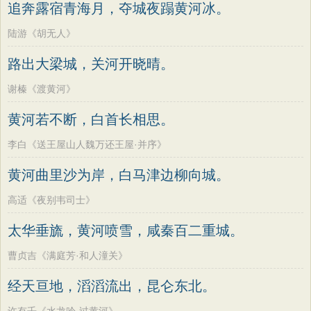
追奔露宿青海月，夺城夜蹋黄河冰。
陆游《胡无人》
路出大梁城，关河开晓晴。
谢榛《渡黄河》
黄河若不断，白首长相思。
李白《送王屋山人魏万还王屋·并序》
黄河曲里沙为岸，白马津边柳向城。
高适《夜别韦司士》
太华垂旒，黄河喷雪，咸秦百二重城。
曹贞吉《满庭芳·和人潼关》
经天亘地，滔滔流出，昆仑东北。