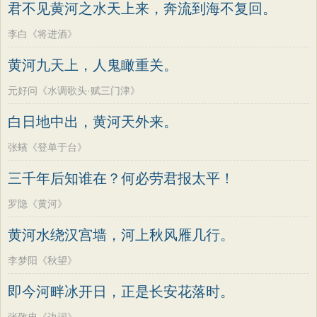
君不见黄河之水天上来，奔流到海不复回。
李白《将进酒》
黄河九天上，人鬼瞰重关。
元好问《水调歌头·赋三门津》
白日地中出，黄河天外来。
张蠙《登单于台》
三千年后知谁在？何必劳君报太平！
罗隐《黄河》
黄河水绕汉宫墙，河上秋风雁几行。
李梦阳《秋望》
即今河畔冰开日，正是长安花落时。