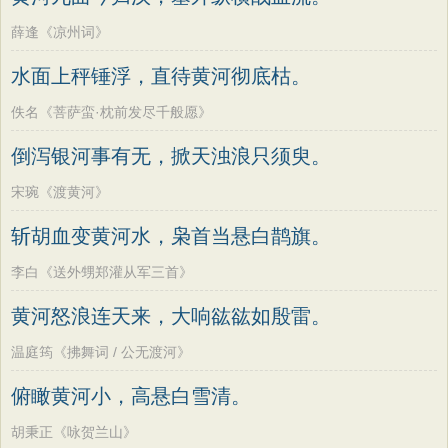
薛逢《凉州词》
水面上秤锤浮，直待黄河彻底枯。
佚名《菩萨蛮·枕前发尽千般愿》
倒泻银河事有无，掀天浊浪只须臾。
宋琬《渡黄河》
斩胡血变黄河水，枭首当悬白鹊旗。
李白《送外甥郑灌从军三首》
黄河怒浪连天来，大响谹谹如殷雷。
温庭筠《拂舞词 / 公无渡河》
俯瞰黄河小，高悬白雪清。
胡秉正《咏贺兰山》