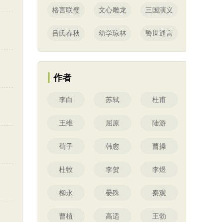
格言联璧
文心雕龙
三国演义
吕氏春秋
幼学琼林
警世通言
作者
李白
苏轼
杜甫
王维
屈原
陆游
荀子
韩愈
曹操
杜牧
李贺
李煜
柳永
晏殊
秦观
曹植
高适
王勃