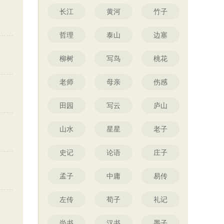
长江
黄河
竹子
哲理
泰山
边塞
柳树
写鸟
桃花
老师
母亲
伤感
田园
写云
庐山
山水
星星
老子
史记
论语
庄子
孟子
中庸
易传
左传
荀子
礼记
尚书
汉书
墨子