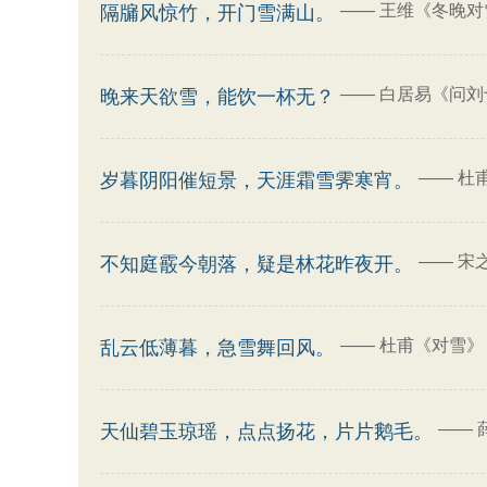
——
王维《冬晚对
隔牖风惊竹，开门雪满山。
——
白居易《问刘
晚来天欲雪，能饮一杯无？
——
杜
岁暮阴阳催短景，天涯霜雪霁寒宵。
——
宋
不知庭霰今朝落，疑是林花昨夜开。
——
杜甫《对雪》
乱云低薄暮，急雪舞回风。
——
天仙碧玉琼瑶，点点扬花，片片鹅毛。