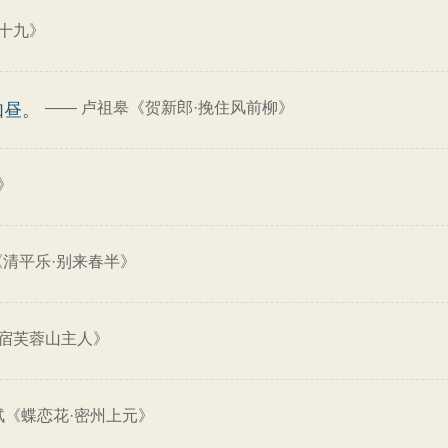
十九》
——
卢祖皋《贺新郎·挽住风前柳》
如昼。
》
《清平乐·别来春半》
宿芙蓉山主人》
轼《蝶恋花·密州上元》