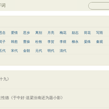
字词
思念
爱情
思乡
离别
月亮
梅花
励志
荷花
写雨
长江
黄河
竹子
哲理
泰山
边塞
柳树
写鸟
桃花
荀子
韩愈
曹操
杜牧
李贺
李煜
柳永
晏殊
秦观
山水
星星
老子
史记
论语
庄子
孟子
中庸
易传
姜夔
孟郊
韦庄
元稹
曾巩
苏辙
唐寅
张先
曹丕
五代
宋代
金朝
元代
明代
清代
列子
管子
晋书
节日
春节
元宵节
寒食节
清明节
杨慎
宋玉
阮籍
张籍
辛弃疾
李清照
白居易
李商隐
红楼梦
鬼谷子
三国志
韩非子
战国策
淮南子
三字经
王安石
范仲淹
杨万里
黄庭坚
王昌龄
龚自珍
温庭筠
子兵法
小窗幽记
围炉夜话
格言联璧
文心雕龙
三国演义
刘长卿
司马光
晏几道
司马迁
元好问
曹雪芹
范成大
王守仁
关汉卿
马致远
朱敦儒
顾炎武
纳兰性德
十九》
兰性德《于中好·送梁汾南还为题小影》