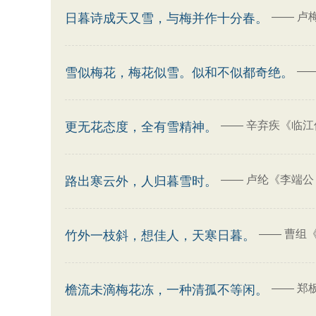
——
卢
日暮诗成天又雪，与梅并作十分春。
—
雪似梅花，梅花似雪。似和不似都奇绝。
——
辛弃疾《临江
更无花态度，全有雪精神。
——
卢纶《李端公 
路出寒云外，人归暮雪时。
——
曹组《
竹外一枝斜，想佳人，天寒日暮。
——
郑
檐流未滴梅花冻，一种清孤不等闲。