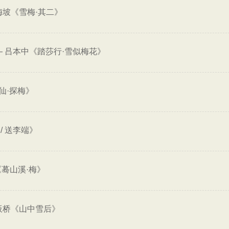
梅坡《雪梅·其二》
—
吕本中《踏莎行·雪似梅花》
仙·探梅》
/ 送李端》
蓦山溪·梅》
板桥《山中雪后》