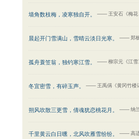
——
王安石《梅花 
墙角数枝梅，凌寒独自开。
——
郑
晨起开门雪满山，雪晴云淡日光寒。
——
柳宗元《江雪
孤舟蓑笠翁，独钓寒江雪。
——
王禹偁《黄冈竹楼
冬宜密雪，有碎玉声。
——
纳
朔风吹散三更雪，倩魂犹恋桃花月。
——
高
千里黄云白日曛，北风吹雁雪纷纷。