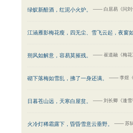
——
白居易《问刘
绿蚁新醅酒，红泥小火炉。
江涵雁影梅花瘦，四无尘、雪飞云起，夜窗
——
崔道融《梅花
朔风如解意，容易莫摧残。
——
李煜
砌下落梅如雪乱，拂了一身还满。
——
刘长卿《逢雪
日暮苍山远，天寒白屋贫。
——
苏
火冷灯稀霜露下，昏昏雪意云垂野。