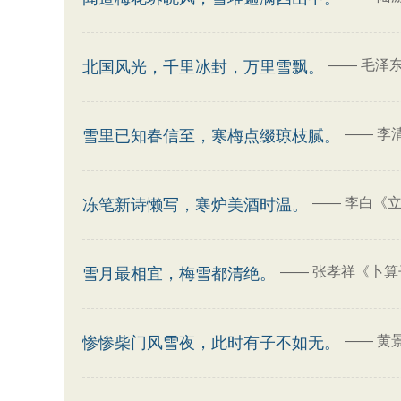
——
毛泽东
北国风光，千里冰封，万里雪飘。
——
李
雪里已知春信至，寒梅点缀琼枝腻。
——
李白《
冻笔新诗懒写，寒炉美酒时温。
——
张孝祥《卜算
雪月最相宜，梅雪都清绝。
——
黄
惨惨柴门风雪夜，此时有子不如无。