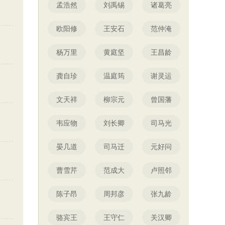
孟浩然
刘禹锡
诸葛亮
欧阳修
王安石
范仲淹
杨万里
黄庭坚
王昌龄
龚自珍
温庭筠
谢灵运
文天祥
柳宗元
曾国藩
韦应物
刘长卿
司马光
晏几道
司马迁
元好问
曹雪芹
范成大
卢照邻
陈子昂
周邦彦
张九龄
骆宾王
王守仁
关汉卿