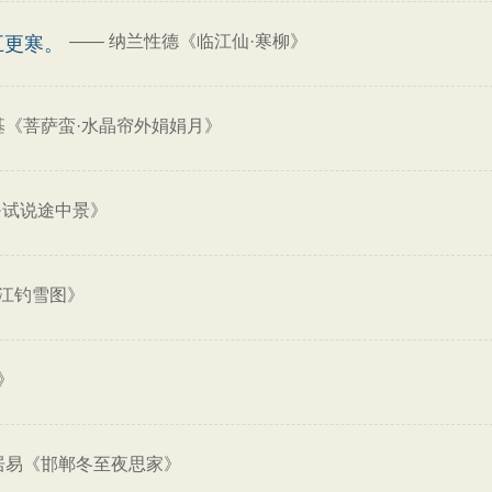
——
纳兰性德《临江仙·寒柳》
五更寒。
基《菩萨蛮·水晶帘外娟娟月》
·试说途中景》
江钓雪图》
》
居易《邯郸冬至夜思家》