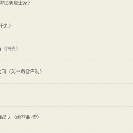
雪忆胡居士家》
十九》
甫《阁夜》
之问《苑中遇雪应制》
薛昂夫《蟾宫曲·雪》