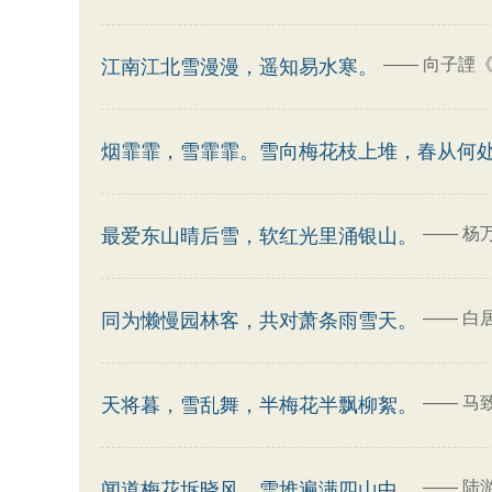
——
向子諲《
江南江北雪漫漫，遥知易水寒。
烟霏霏，雪霏霏。雪向梅花枝上堆，春从何
——
杨
最爱东山晴后雪，软红光里涌银山。
——
白
同为懒慢园林客，共对萧条雨雪天。
——
马
天将暮，雪乱舞，半梅花半飘柳絮。
——
陆
闻道梅花坼晓风，雪堆遍满四山中。