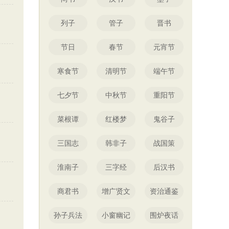
列子
管子
晋书
节日
春节
元宵节
寒食节
清明节
端午节
七夕节
中秋节
重阳节
菜根谭
红楼梦
鬼谷子
三国志
韩非子
战国策
淮南子
三字经
后汉书
商君书
增广贤文
资治通鉴
孙子兵法
小窗幽记
围炉夜话