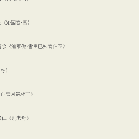
《沁园春·雪》
清照《渔家傲·雪里已知春信至》
立冬》
子·雪月最相宜》
景仁《别老母》