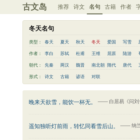
古文岛
推荐
诗文
名句
古籍
作者
冬天名句
类型：
春天
夏天
秋天
冬天
爱国
写雪
友情
感恩
写风
西湖
读书
菊花
作者：
李白
苏轼
杜甫
王维
屈原
陆游
老师
母亲
伤感
田园
写云
庐山
曹植
高适
王勃
岳飞
朱熹
岑参
朝代：
先秦
两汉
魏晋
南北朝
隋代
唐代
左传
荀子
礼记
尚书
汉书
墨子
鲍照
张岱
李益
苏洵
贾岛
于谦
形式：
诗文
古籍
谚语
对联
端午节
七夕节
中秋节
重阳节
菜根谭
陶渊明
孟浩然
刘禹锡
诸葛亮
欧阳修
后汉书
商君书
增广贤文
资治通鉴
孙
谢灵运
文天祥
柳宗元
曾国藩
韦应物
吕氏春秋
幼学琼林
警世通言
卢照邻
陈子昂
周邦彦
张九龄
骆宾王
——
白居易《问刘
晚来天欲雪，能饮一杯无。
司马相如
——
纳
遥知独听灯前雨，转忆同看雪后山。