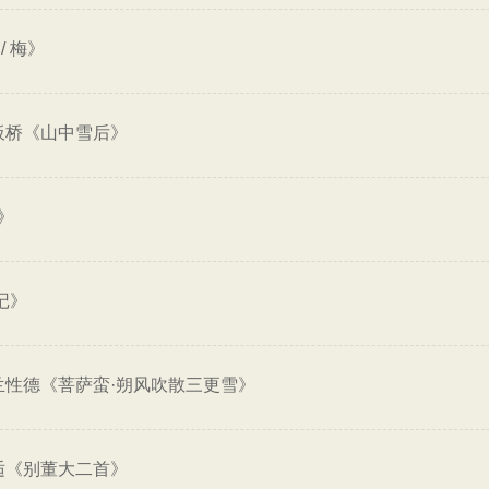
/ 梅》
板桥《山中雪后》
》
记》
兰性德《菩萨蛮·朔风吹散三更雪》
适《别董大二首》