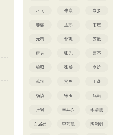
岳飞
朱熹
岑参
姜夔
孟郊
韦庄
元稹
曾巩
苏辙
唐寅
张先
曹丕
鲍照
张岱
李益
苏洵
贾岛
于谦
杨慎
宋玉
阮籍
张籍
辛弃疾
李清照
白居易
李商隐
陶渊明