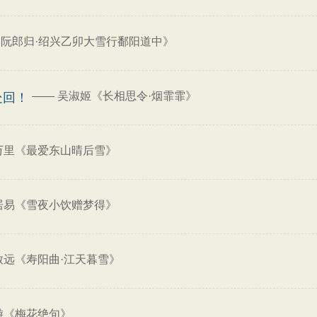
阮郎归·绍兴乙卯大雪行鄱阳道中》
——
吴淑姬《长相思令·烟霏霏》
处回！
万里《最爱东山晴后雪》
居易《雪夜小饮赠梦得》
致远《寿阳曲·江天暮雪》
游《梅花绝句》