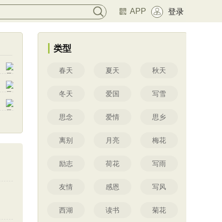
APP
登录
类型
春天
夏天
秋天
冬天
爱国
写雪
思念
爱情
思乡
离别
月亮
梅花
励志
荷花
写雨
友情
感恩
写风
西湖
读书
菊花