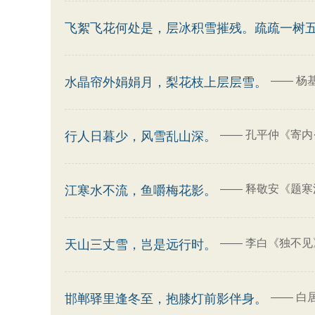
飞絮飞花何处是，层冰积雪摧残。疏疏一树
——
杨
水晶帘外娟娟月，梨花枝上层层雪。
——
孔平仲《寄内
行人日暮少，风雪乱山深。
——
释敬安《题寒
江寒水不流，鱼嚼梅花影。
——
李白《独不见
天山三丈雪，岂是远行时。
——
白
邯郸驿里逢冬至，抱膝灯前影伴身。