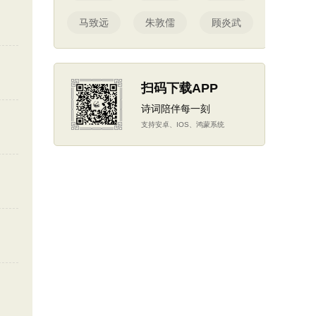
马致远
朱敦儒
顾炎武
扫码下载APP
诗词陪伴每一刻
支持安卓、IOS、鸿蒙系统