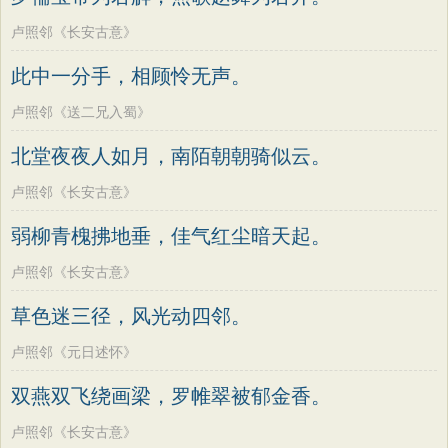
卢照邻《长安古意》
此中一分手，相顾怜无声。
卢照邻《送二兄入蜀》
北堂夜夜人如月，南陌朝朝骑似云。
卢照邻《长安古意》
弱柳青槐拂地垂，佳气红尘暗天起。
卢照邻《长安古意》
草色迷三径，风光动四邻。
卢照邻《元日述怀》
双燕双飞绕画梁，罗帷翠被郁金香。
卢照邻《长安古意》