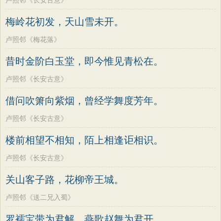
卢照邻《长安古意》
梅岭花初发，天山雪未开。
卢照邻《梅花落》
昔时金阶白玉堂，即今惟见青松在。
卢照邻《长安古意》
借问吹箫向紫烟，曾经学舞度芳年。
卢照邻《长安古意》
楼前相望不相知，陌上相逢讵相识。
卢照邻《长安古意》
关山客子路，花柳帝王城。
卢照邻《送二兄入蜀》
罗襦宝带为君解，燕歌赵舞为君开。