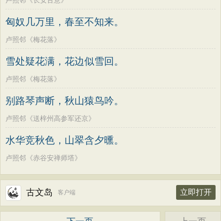
卢照邻《长安古意》
匈奴几万里，春至不知来。
卢照邻《梅花落》
雪处疑花满，花边似雪回。
卢照邻《梅花落》
别路琴声断，秋山猿鸟吟。
卢照邻《送梓州高参军还京》
水华竞秋色，山翠含夕曛。
卢照邻《赤谷安禅师塔》
古文岛
立即打开
客户端