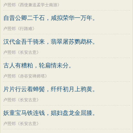
卢照邻《西使兼送孟学士南游》
自昔公卿二千石，咸拟荣华一万年。
卢照邻《行路难》
汉代金吾千骑来，翡翠屠苏鹦鹉杯。
卢照邻《长安古意》
古人有糟粕，轮扁情未分。
卢照邻《赤谷安禅师塔》
片片行云着蝉鬓，纤纤初月上鸦黄。
卢照邻《长安古意》
妖童宝马铁连钱，娼妇盘龙金屈膝。
卢照邻《长安古意》