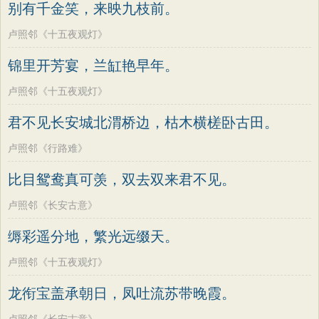
别有千金笑，来映九枝前。
卢照邻《十五夜观灯》
锦里开芳宴，兰缸艳早年。
卢照邻《十五夜观灯》
君不见长安城北渭桥边，枯木横槎卧古田。
卢照邻《行路难》
比目鸳鸯真可羡，双去双来君不见。
卢照邻《长安古意》
缛彩遥分地，繁光远缀天。
卢照邻《十五夜观灯》
龙衔宝盖承朝日，凤吐流苏带晚霞。