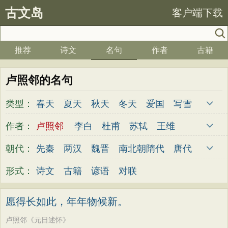
古文岛
客户端下载
推荐
诗文
名句
作者
古籍
卢照邻的名句
类型：
春天
夏天
秋天
冬天
爱国
写雪
思念
爱情
思乡
离别
月亮
梅花
作者：
卢照邻
李白
杜甫
苏轼
王维
励志
荷花
写雨
友情
感恩
写风
杜牧
陆游
李煜
元稹
韩愈
岑参
朝代：
先秦
两汉
魏晋
南北朝
隋代
唐代
西湖
读书
菊花
长江
黄河
竹子
齐己
贾岛
柳永
曹操
李贺
曹植
五代
宋代
金朝
元代
明代
清代
形式：
诗文
古籍
谚语
对联
哲理
泰山
边塞
柳树
写鸟
桃花
张籍
孟郊
皎然
许浑
罗隐
贯休
老师
母亲
伤感
田园
写云
庐山
韦庄
屈原
王勃
张祜
王建
晏殊
愿得长如此，年年物候新。
山水
星星
荀子
孟子
论语
墨子
岳飞
姚合
卢纶
秦观
钱起
朱熹
卢照邻《元日述怀》