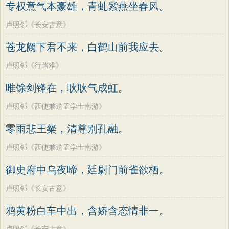
专权意气本豪雄，青虬紫燕坐春风。
卢照邻《长安古意》
苍龙阙下君不来，白鹤山前我应去。
卢照邻《行路难》
唯馀剑锋在，耿耿气成虹。
卢照邻《西使兼送孟学士南游》
零雨悲王粲，清尊别孔融。
卢照邻《西使兼送孟学士南游》
御史府中乌夜啼，廷尉门前雀欲栖。
卢照邻《长安古意》
鸦黄粉白车中出，含娇含态情非一。