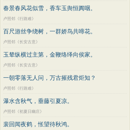
春景春风花似雪，香车玉舆恒阗咽。
卢照邻《行路难》
百尺游丝争绕树，一群娇鸟共啼花。
卢照邻《长安古意》
玉辇纵横过主第，金鞭络绎向侯家。
卢照邻《长安古意》
一朝零落无人问，万古摧残君炬知？
卢照邻《行路难》
瀑水含秋气，垂藤引夏凉。
卢照邻《初夏日幽庄》
裴回闻夜鹤，怅望待秋鸿。