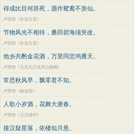
老子
史记
中庸
礼记
尚书
晋书
韩偓
高适
方干
李峤
赵嘏
贺铸
得成比目何辞死，愿作鸳鸯不羡仙。
左传
论衡
管子
说苑
列子
国语
郑谷
郑燮
张说
张炎
白居易
卢照邻《长安古意》
节日
春节
元宵节
寒食节
清明节
辛弃疾
李清照
刘禹锡
李商隐
节物风光不相待，桑田碧海须臾改。
端午节
七夕节
中秋节
重阳节
陶渊明
孟浩然
柳宗元
王安石
卢照邻《长安古意》
韩非子
罗织经
菜根谭
红楼梦
欧阳修
韦应物
温庭筠
刘长卿
他乡共酌金花酒，万里同悲鸿雁天。
弟子规
战国策
后汉书
淮南子
王昌龄
杨万里
诸葛亮
范仲淹
商君书
水浒传
西游记
卢照邻《九月九日玄武山旅眺》
陆龟蒙
晏几道
周邦彦
杜荀鹤
格言联璧
围炉夜话
增广贤文
常恐秋风早，飘零君不知。
吴文英
马致远
皮日休
左丘明
吕氏春秋
文心雕龙
醒世恒言
张九龄
权德舆
黄庭坚
司马迁
卢照邻《曲池荷》
警世通言
幼学琼林
小窗幽记
皇甫冉
卓文君
文天祥
刘辰翁
人歌小岁酒，花舞大唐春。
三国演义
贞观政要
陈子昂
纳兰性德
卢照邻《元日述怀》
接汉疑星落，依楼似月悬。