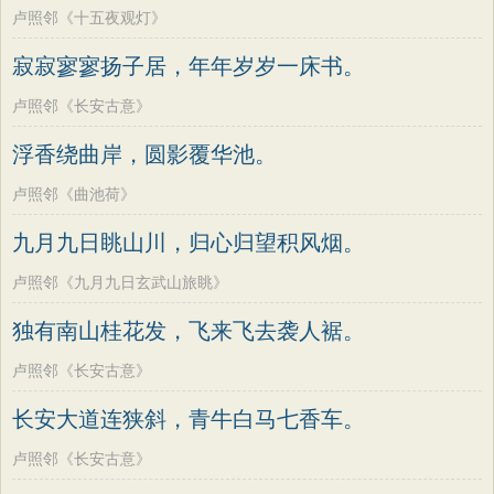
卢照邻《十五夜观灯》
寂寂寥寥扬子居，年年岁岁一床书。
卢照邻《长安古意》
浮香绕曲岸，圆影覆华池。
卢照邻《曲池荷》
九月九日眺山川，归心归望积风烟。
卢照邻《九月九日玄武山旅眺》
独有南山桂花发，飞来飞去袭人裾。
卢照邻《长安古意》
长安大道连狭斜，青牛白马七香车。
卢照邻《长安古意》