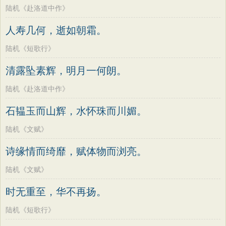
陆机《赴洛道中作》
人寿几何，逝如朝霜。
陆机《短歌行》
清露坠素辉，明月一何朗。
陆机《赴洛道中作》
石韫玉而山辉，水怀珠而川媚。
陆机《文赋》
诗缘情而绮靡，赋体物而浏亮。
陆机《文赋》
时无重至，华不再扬。
陆机《短歌行》