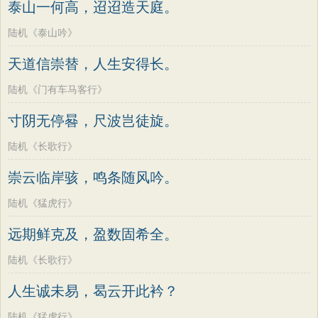
泰山一何高，迢迢造天庭。
陆机《泰山吟》
天道信崇替，人生安得长。
陆机《门有车马客行》
寸阴无停晷，尺波岂徒旋。
陆机《长歌行》
崇云临岸骇，鸣条随风吟。
陆机《猛虎行》
远期鲜克及，盈数固希全。
陆机《长歌行》
人生诚未易，曷云开此衿？
陆机《猛虎行》