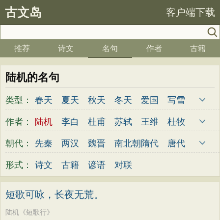
古文岛
客户端下载
推荐
诗文
名句
作者
古籍
陆机的名句
类型：
春天
夏天
秋天
冬天
爱国
写雪
思念
爱情
思乡
离别
月亮
梅花
作者：
陆机
李白
杜甫
苏轼
王维
杜牧
励志
荷花
写雨
友情
感恩
写风
陆游
李煜
元稹
韩愈
岑参
齐己
朝代：
先秦
两汉
魏晋
南北朝
隋代
唐代
西湖
读书
菊花
长江
黄河
竹子
贾岛
柳永
曹操
李贺
曹植
张籍
五代
宋代
金朝
元代
明代
清代
形式：
诗文
古籍
谚语
对联
哲理
泰山
边塞
柳树
写鸟
桃花
孟郊
皎然
许浑
罗隐
贯休
韦庄
老师
母亲
伤感
田园
写云
庐山
屈原
王勃
张祜
王建
晏殊
岳飞
短歌可咏，长夜无荒。
山水
星星
荀子
孟子
论语
墨子
姚合
卢纶
秦观
钱起
朱熹
韩偓
陆机《短歌行》