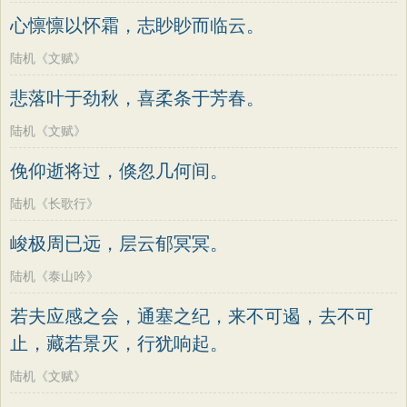
心懔懔以怀霜，志眇眇而临云。
陆机《文赋》
悲落叶于劲秋，喜柔条于芳春。
陆机《文赋》
俛仰逝将过，倏忽几何间。
陆机《长歌行》
峻极周已远，层云郁冥冥。
陆机《泰山吟》
若夫应感之会，通塞之纪，来不可遏，去不可
止，藏若景灭，行犹响起。
陆机《文赋》