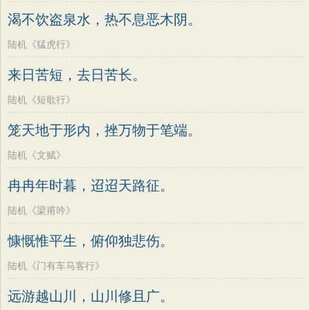
老子
史记
中庸
礼记
尚书
晋书
高适
方干
李峤
赵嘏
贺铸
郑谷
渴不饮盗泉水，热不息恶木阴。
左传
论衡
管子
说苑
列子
国语
郑燮
张说
张炎
白居易
辛弃疾
陆机《猛虎行》
节日
春节
元宵节
寒食节
清明节
李清照
刘禹锡
李商隐
陶渊明
来日苦短，去日苦长。
端午节
七夕节
中秋节
重阳节
孟浩然
柳宗元
王安石
欧阳修
陆机《短歌行》
韩非子
罗织经
菜根谭
红楼梦
韦应物
温庭筠
刘长卿
王昌龄
笼天地于形内，挫万物于笔端。
弟子规
战国策
后汉书
淮南子
杨万里
诸葛亮
范仲淹
陆龟蒙
商君书
水浒传
西游记
陆机《文赋》
晏几道
周邦彦
杜荀鹤
吴文英
格言联璧
围炉夜话
增广贤文
冉冉年时暮，迢迢天路征。
马致远
皮日休
左丘明
张九龄
吕氏春秋
文心雕龙
醒世恒言
权德舆
黄庭坚
司马迁
皇甫冉
陆机《梁甫吟》
警世通言
幼学琼林
小窗幽记
卓文君
文天祥
刘辰翁
陈子昂
慷慨惟平生，俯仰独悲伤。
三国演义
贞观政要
纳兰性德
陆机《门有车马客行》
远游越山川，山川修且广。