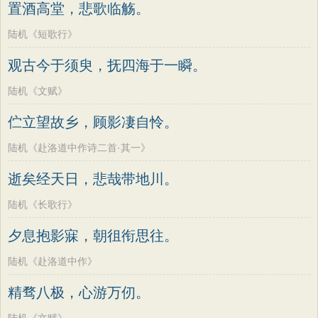
置酒高堂，悲歌临觞。
陆机《短歌行》
观古今于须臾，抚四海于一瞬。
陆机《文赋》
伫立望故乡，顾影凄自怜。
陆机《赴洛道中作诗二首·其一》
逝矣经天日，悲哉带地川。
陆机《长歌行》
夕息抱影寐，朝徂衔思往。
陆机《赴洛道中作》
精骛八极，心游万仞。