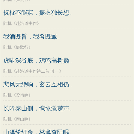
抚枕不能寐，振衣独长想。
陆机《赴洛道中作》
我酒既旨，我肴既臧。
陆机《短歌行》
虎啸深谷底，鸡鸣高树巅。
陆机《赴洛道中作诗二首·其一》
悲风无绝响，玄云互相仍。
陆机《梁甫吟》
长吟泰山侧，慷慨激楚声。
陆机《泰山吟》
山泽纷纡余，林薄杳阡眠。