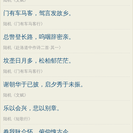
陆机《文赋》
门有车马客，驾言发故乡。
陆机《门有车马客行》
总辔登长路，呜咽辞密亲。
陆机《赴洛道中作诗二首·其一》
坟垄日月多，松柏郁茫茫。
陆机《门有车马客行》
谢朝华于已披，启夕秀于未振。
陆机《文赋》
乐以会兴，悲以别章。
陆机《短歌行》
眷我耿介怀，俯仰愧古今。